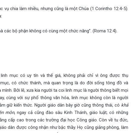
c vụ chia làm nhiều, nhưng cũng là một Chúa (1 Corintho 12:4-5).
:
mà các bộ phận không có cùng một chức năng”. (Roma 12:4).
 linh mục có uy tín và thế giá, không phải chỉ vì ông được thụ
 mục, có chức thánh, mà quan trọng là do đời sống tông đồ và
mình. Bởi lẽ, xưa kia người ta coi linh mục là người thông biết mọi
ay, cùng với sự phổ thông văn hóa, linh mục không còn là người
ắm giữ kiến thức. Người giáo dân bây giờ cũng thông thái, có
kh
ả
ên môn
, ngay cả cũng đào sâu Kinh Thánh, giáo luật; có những
ằng cấp cao trong các trường đại học Công giáo. Còn về tu đức,
iáo dân được công nhận như bậc thầy. Họ cũng giảng phòng, làm