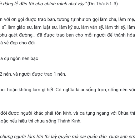
i d
âng l
ễ đền tội cho ch
ính mình như v
ậy.”
(Do Thái 5:1-3)
n với ơn gọi được trao ban, tương tự như ơn gọi làm cha, làm mẹ,
sĩ, làm giáo sư, làm luật sư, làm kỹ sư, làm văn sỹ, làm thi sỹ, làm
i phu quét đường… đã được trao ban cho mỗi người để thánh hóa
và vẻ đẹp cho đời.
ua dụ ngôn nén bạc.
 2 nén, và người được trao 1 nén.
rao, hoặc không làm gì hết. Có nghĩa là ai sống trọn, sống nên với
òi được người khác phải tôn kính, và ca tụng ngang với Chúa thì
hoặc nếu hiểu thì chưa sống Thánh Kinh:
 nh
ững người l
àm l
ớn th
ì l
ấy quyền m
à cai qu
ản d
ân. Gi
ữa anh em