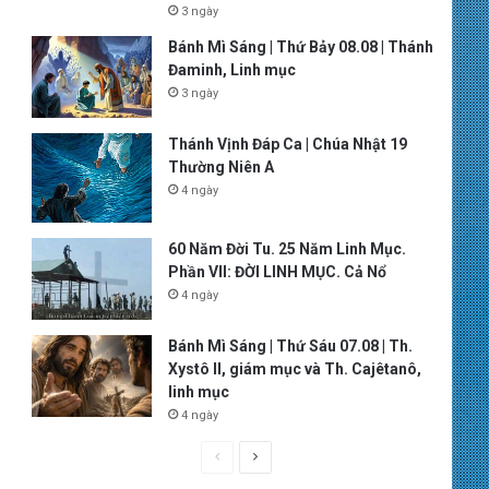
3 ngày
Bánh Mì Sáng | Thứ Bảy 08.08 | Thánh
Đaminh, Linh mục
3 ngày
Thánh Vịnh Đáp Ca | Chúa Nhật 19
Thường Niên A
4 ngày
60 Năm Đời Tu. 25 Năm Linh Mục.
Phần VII: ĐỜI LINH MỤC. Cả Nổ
4 ngày
Bánh Mì Sáng | Thứ Sáu 07.08 | Th.
Xystô II, giám mục và Th. Cajêtanô,
linh mục
4 ngày
P
N
r
e