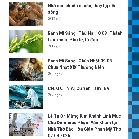
Nhớ con chuồn chuồn, thầy tập lội
sông
17 giờ
Bánh Mì Sáng | Thứ Hai 10.08 | Thánh
Laurensô, Phó tế, tử đạo
19 giờ
Bánh Mì Sáng | Chúa Nhật 09.08 |
Chúa Nhật XIX Thường Niên
2 ngày
CN.XIX.TN.A | Cứ Yên Tâm | NVT
2 ngày
Lễ Tạ Ơn Mừng Kim Khánh Linh Mục
Cha Đôminicô Phạm Văn Khâm tại
Nhà Thờ Bắc Hòa Giáo Phận Mỹ Tho .
07.08.2026