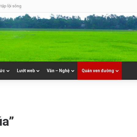
tập lội sông
tức
Lướt web
Văn – Nghệ
Quán ven đường
úa”