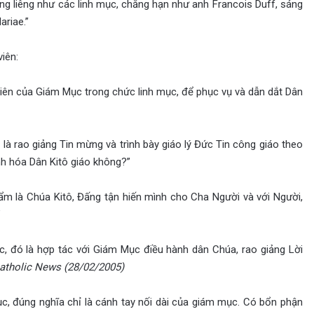
êng liêng như các linh mục, chẳng hạn như anh Francois Duff, sáng
ariae.”
iên:
iên của Giám Mục trong chức linh mục, để phục vụ và dẫn dắt Dân
là rao giảng Tin mừng và trình bày giáo lý Đức Tin công giáo theo
h hóa Dân Kitô giáo không?”
m là Chúa Kitô, Đấng tận hiến mình cho Cha Người và với Người,
”
ục, đó là hợp tác với Giám Mục điều hành dân Chúa, rao giảng Lời
atholic News (28/02/2005)
ục, đúng nghĩa chỉ là cánh tay nối dài của giám mục. Có bổn phận