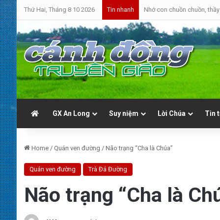
Thứ Hai, Tháng 8 10 2026
Nhớ con chuồn chuồn, thầy 
Tin nhanh
GX An Long
Suy niệm
Lời Chúa
Tin 
Home
/
Quán ven đường
/
Não trạng “Cha là Chúa”
Quán ven đường
Trà Đá Đường
Não trạng “Cha là Ch