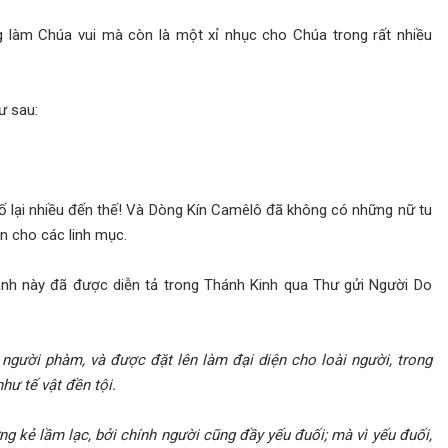
 làm Chúa vui mà còn là một xỉ nhục cho Chúa trong rất nhiều
ư sau:
ố lại nhiều đến thế! Và Dòng Kín Camêlô đã không có những nữ tu
n cho các linh mục.
h ảnh này đã được diễn tả trong Thánh Kinh qua Thư gửi Người Do
 người ph
àm, và đư
ợc đặt l
ên làm đ
ại diện cho lo
ài ngư
ời, trong
hư tế vật đền tội.
ng kẻ lầm lạc, bởi ch
ính ngư
ời cũng đầy yếu đuối; m
à vì y
ếu đuối,