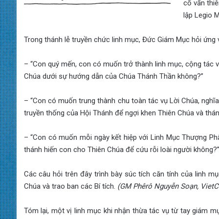
cố vấn thi
lập Legio M
Trong thánh lễ truyền chức linh mục, Đức Giám Mục hỏi ứng v
– “Con quý mến, con có muốn trở thành linh mục, cộng tác v
Chúa dưới sự hướng dẫn của Chúa Thánh Thần không?”
– “Con có muốn trung thành chu toàn tác vụ Lời Chúa, nghĩa 
truyền thống của Hội Thánh để ngợi khen Thiên Chúa và thán
– “Con có muốn mỗi ngày kết hiệp với Linh Mục Thượng Phẩ
thánh hiến con cho Thiên Chúa để cứu rỗi loài người không?
Các câu hỏi trên đây trình bày súc tích căn tính của linh m
Chúa và trao ban các Bí tích.
(GM Phêrô Nguyễn Soạn, VietC
Tóm lại, một vị linh mục khi nhận thừa tác vụ từ tay giám m