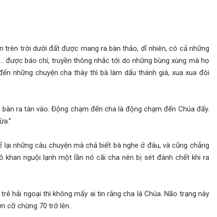
 trên trời dưới đất được mang ra bàn thảo, dĩ nhiên, có cả những
ọ… được báo chí, truyền thông nhắc tới do những bùng xùng mà họ
đến những chuyện cha thày thì bà làm dấu thánh giá, xua xua đôi
ó bàn ra tán vào. Động chạm đến cha là động chạm đến Chúa đấy.
ừa.”
ể lại những câu chuyện mà chả biết bà nghe ở đâu, và cũng chẳng
hô khan nguội lạnh một lần nó cãi cha nên bị sét đánh chết khi ra
i trẻ hải ngoại thì không mấy ai tin rằng cha là Chúa. Não trạng này
ớn cỡ chừng 70 trở lên.