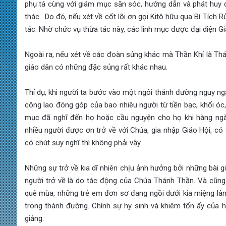
phụ tá cùng với giám mục săn sóc, hướng dẫn và phát huy 
thác. Do đó, nếu xét về cốt lõi ơn gọi Kitô hữu qua Bí Tích R
tác. Nhờ chức vụ thừa tác này, các linh mục được đại diện Giá
Ngoài ra, nếu xét về các đoàn sủng khác mà Thần Khí là Thá
giáo dân có những đặc sủng rất khác nhau.
Thí dụ, khi người ta bước vào một ngôi thánh đường nguy nga,
công lao đóng góp của bao nhiêu người từ tiền bạc, khối óc,
mục đã nghĩ đến họ hoặc cầu nguyện cho họ khi hàng ngà
nhiều người được ơn trở về với Chúa, gia nhập Giáo Hội, có
có chút suy nghĩ thì không phải vậy.
Những sự trở về kia dĩ nhiên chịu ảnh hưởng bởi những bài 
người trở về là do tác động của Chúa Thánh Thần. Và cũng
quê mùa, những trẻ em đơn sơ đang ngồi dưới kia miệng lâm 
trong thánh đường. Chính sự hy sinh và khiêm tốn ấy của 
giảng.