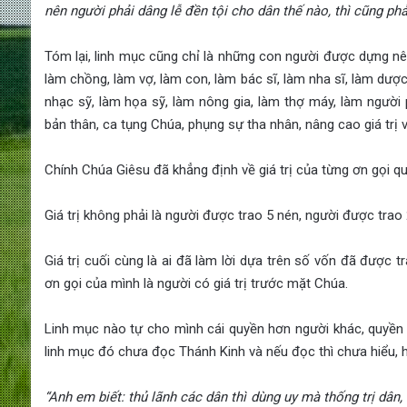
n
ên ngư
ời phải d
âng l
ễ đền tội cho d
ân th
ế n
ào, thì cũng ph
ả
Tóm lại, linh mục cũng chỉ là những con người được dựng nê
làm chồng, làm vợ, làm con, làm bác sĩ, làm nha sĩ, làm dược 
nhạc sỹ, làm họa sỹ, làm nông gia, làm thợ máy, làm ngườ
bản thân, ca tụng Chúa, phụng sự tha nhân, nâng cao giá trị 
Chính Chúa Giêsu đã khẳng định về giá trị của từng ơn gọi q
Giá trị không phải là người được trao 5 nén, người được trao
Giá trị cuối cùng là ai đã làm lời dựa trên số vốn đã được t
ơn gọi của mình là người có giá trị trước mặt Chúa.
Linh mục nào tự cho mình cái quyền hơn người khác, quyền đ
linh mục đó chưa đọc Thánh Kinh và nếu đọc thì chưa hiểu, 
“Anh em bi
ết: thủ l
ãnh các dân thì dùng uy mà th
ống trị d
ân,