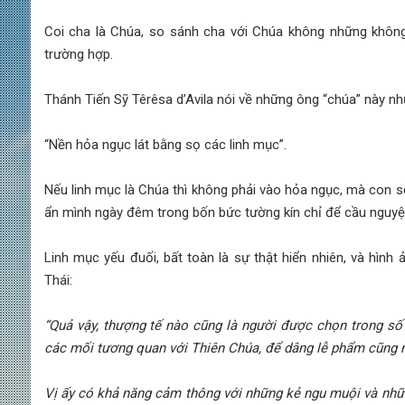
Coi cha là Chúa, so sánh cha với Chúa không những không
trường hợp.
Thánh Tiến Sỹ Têrêsa d’Avila nói về những ông “chúa” này nh
“Nền hỏa ngục lát bằng sọ các linh mục”.
Nếu linh mục là Chúa thì không phải vào hỏa ngục, mà con s
ẩn mình ngày đêm trong bốn bức tường kín chỉ để cầu nguyệ
Linh mục yếu đuối, bất toàn là sự thật hiển nhiên, và hìn
Thái:
“Qu
ả vậy, thượng tế n
ào cũng là ngư
ời được chọn trong số
c
ác m
ối tương quan với Thi
ên Chúa, đ
ể d
âng l
ễ phẩm cũng n
Vị ấy c
ó kh
ả năng cảm th
ông v
ới những kẻ ngu muội v
à nh
ữ