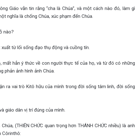
ông Giáo vẫn tin rằng “cha là Chúa”, và một cách nào đó, làm gì
 một nghĩa là chống Chúa, xúc phạm đến Chúa.
hỗ nào?
xuất từ lối sống đạo thụ động và cuồng tín.
, mất hẳn ý thức về con người thực tế của họ, và từ đó có những
g phản ảnh hình ảnh Chúa.
 ra vai trò Kitô hữu của mình trong đời sống tâm linh, đời sống
à giáo dân vị trí đúng của mình.
ên Chúa, (THIÊN CHỨC quan trọng hơn THÁNH CHỨC nhiều) là anh
 Côrinthô: