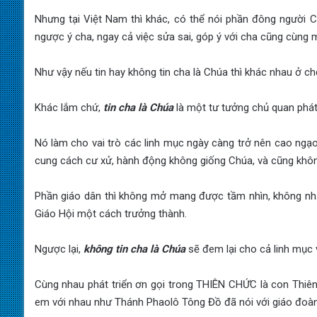
Nhưng tại Việt Nam thì khác, có thể nói phần đông người C
ngược ý cha, ngay cả việc sửa sai, góp ý với cha cũng cùng
Như vậy nếu tin hay không tin cha là Chúa thì khác nhau ở c
Khác lắm chứ,
tin cha l
à Chúa
là một tư tưởng chủ quan phát 
Nó làm cho vai trò các linh mục ngày càng trở nên cao ngạo
cung cách cư xử, hành động không giống Chúa, và cũng khôn
Phần giáo dân thì không mở mang được tầm nhìn, không nhận
Giáo Hội một cách trưởng thành.
Ngược lại,
kh
ông tin cha là Chúa
sẽ đem lại cho cả linh mục v
Cùng nhau phát triển ơn gọi trong THIÊN CHỨC là con Thi
em với nhau như Thánh Phaolô Tông Đồ đã nói với giáo đoàn