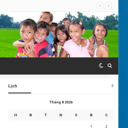
Switch skin
Search 
Lịch
Tháng 8 2026
H
B
T
N
S
B
C
1
2