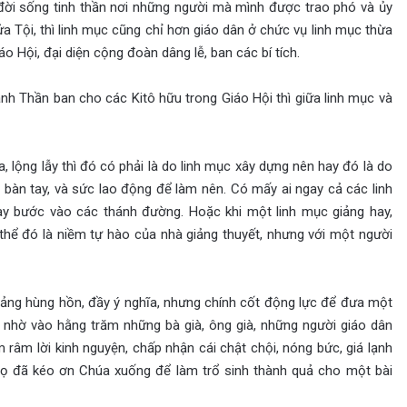
đời sống tinh thần nơi những người mà mình được trao phó và ủy
ửa Tội, thì linh mục cũng chỉ hơn giáo dân ở chức vụ linh mục thừa
o Hội, đại diện cộng đoàn dâng lễ, ban các bí tích.
nh Thần ban cho các Kitô hữu trong Giáo Hội thì giữa linh mục và
 lộng lẫy thì đó có phải là do linh mục xây dựng nên hay đó là do
 bàn tay, và sức lao động để làm nên. Có mấy ai ngay cả các linh
y bước vào các thánh đường. Hoặc khi một linh mục giảng hay,
 thể đó là niềm tự hào của nhà giảng thuyết, nhưng với một người
giảng hùng hồn, đầy ý nghĩa, nhưng chính cốt động lực để đưa một
 nhờ vào hằng trăm những bà già, ông già, những người giáo dân
râm lời kinh nguyện, chấp nhận cái chật chội, nóng bức, giá lạnh
họ đã kéo ơn Chúa xuống để làm trổ sinh thành quả cho một bài