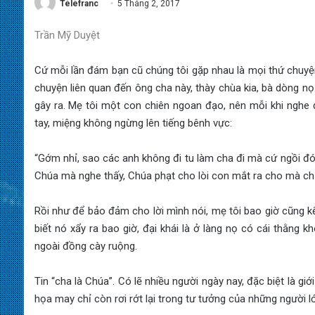
Téléfranc
5 Tháng 2, 2017
Trần Mỹ Duyệt
Cứ mỗi lần đám bạn cũ chúng tôi gặp nhau là mọi thứ chuyện
chuyện liên quan đến ông cha này, thày chùa kia, bà dòng n
gây ra. Mẹ tôi một con chiên ngoan đạo, nên mỗi khi nghe 
tay, miệng không ngừng lên tiếng bênh vực:
“Gớm nhỉ, sao các anh không đi tu làm cha đi mà cứ ngồi đ
Chúa mà nghe thấy, Chúa phạt cho lòi con mắt ra cho mà ch
Rồi như để bảo đảm cho lời mình nói, mẹ tôi bao giờ cũng k
biết nó xẩy ra bao giờ, đại khái là ở làng nọ có cái thằng k
ngoài đồng cày ruộng.
Tin “cha là Chúa”. Có lẽ nhiều người ngày nay, đặc biệt là giớ
họa may chỉ còn rơi rớt lại trong tư tưởng của những người l