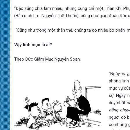
“Đặc sủng chia làm nhiều, nhưng cũng chỉ một Thần Khí. Phụ
(Bản dịch Lm. Nguyễn Thế Thuấn), cũng như giáo đoàn Rôma
“Cũng như trong một thân thể, chúng ta có nhiều bộ phận, 
V
ậy linh mục l
à ai?
Theo Đức Giám Mục Nguyễn Soạn:
“Ngày nay,
phong linh
mục vụ của 
sự. Ngày n
duy nhất n
năng chuy
người có b
có những g