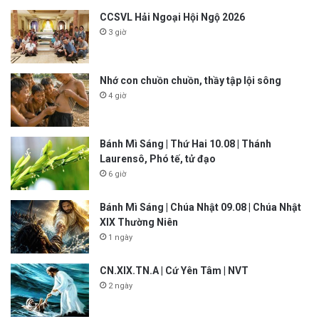
CCSVL Hải Ngoại Hội Ngộ 2026
3 giờ
Nhớ con chuồn chuồn, thầy tập lội sông
4 giờ
Bánh Mì Sáng | Thứ Hai 10.08 | Thánh
Laurensô, Phó tế, tử đạo
6 giờ
Bánh Mì Sáng | Chúa Nhật 09.08 | Chúa Nhật
XIX Thường Niên
1 ngày
CN.XIX.TN.A | Cứ Yên Tâm | NVT
2 ngày