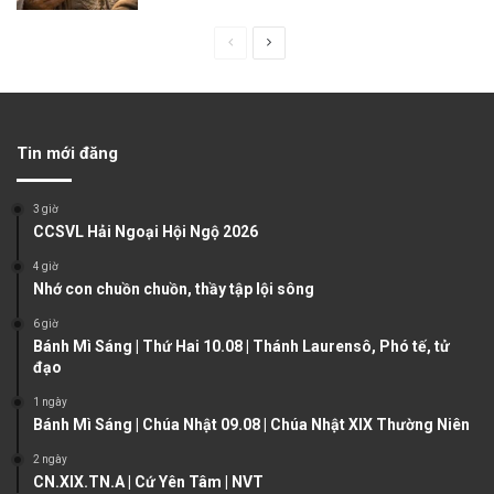
P
N
r
e
e
x
v
t
Tin mới đăng
i
p
o
a
3 giờ
u
g
CCSVL Hải Ngoại Hội Ngộ 2026
s
e
4 giờ
Nhớ con chuồn chuồn, thầy tập lội sông
p
a
6 giờ
Bánh Mì Sáng | Thứ Hai 10.08 | Thánh Laurensô, Phó tế, tử
g
đạo
e
1 ngày
Bánh Mì Sáng | Chúa Nhật 09.08 | Chúa Nhật XIX Thường Niên
2 ngày
CN.XIX.TN.A | Cứ Yên Tâm | NVT