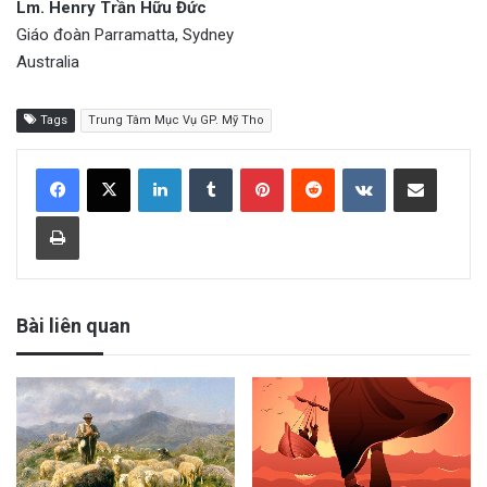
Lm. Henry Trần Hữu Đức
Giáo đoàn Parramatta, Sydney
Australia
Tags
Trung Tâm Mục Vụ GP. Mỹ Tho
LinkedIn
Tumblr
Pinterest
Reddit
VKontakte
Share via Email
Print
Bài liên quan