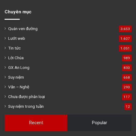
Chuyên mục
Quán ven đường
3.653
Lướt web
1.607
Tin tức
1.051
Lời Chúa
989
GX An Long
830
Suy niệm
668
Văn – Nghệ
290
Chưa được phân loại
117
Suy niệm trong tuần
12
Recent
Popular