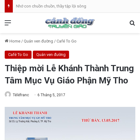
Nhớ con chuồn chuồn, thầy tập lội sông
Menu
Se
Home
/
Quán ven đường
/
Café To Go
Café To Go
Quán ven đường
Thiệp mời Lễ Khánh Thành Trung
Tâm Mục Vụ Giáo Phận Mỹ Tho
Téléfranc
6 Tháng 5, 2017