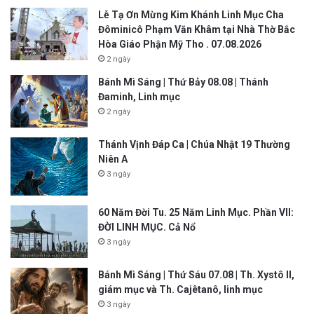
Lễ Tạ Ơn Mừng Kim Khánh Linh Mục Cha
Đôminicô Phạm Văn Khâm tại Nhà Thờ Bắc
Hòa Giáo Phận Mỹ Tho . 07.08.2026
2 ngày
Bánh Mì Sáng | Thứ Bảy 08.08 | Thánh
Đaminh, Linh mục
2 ngày
Thánh Vịnh Đáp Ca | Chúa Nhật 19 Thường
Niên A
3 ngày
60 Năm Đời Tu. 25 Năm Linh Mục. Phần VII:
ĐỜI LINH MỤC. Cả Nổ
3 ngày
Bánh Mì Sáng | Thứ Sáu 07.08 | Th. Xystô II,
giám mục và Th. Cajêtanô, linh mục
3 ngày