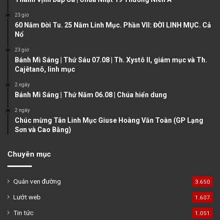
s
e
23 giờ
60 Năm Đời Tu. 25 Năm Linh Mục. Phần VII: ĐỜI LINH MỤC. Cả
p
Nổ
a
23 giờ
g
Bánh Mì Sáng | Thứ Sáu 07.08 | Th. Xystô II, giám mục và Th.
e
Cajêtanô, linh mục
2 ngày
Bánh Mì Sáng | Thứ Năm 06.08 | Chúa hiển dung
2 ngày
Chúc mừng Tân Linh Mục Giuse Hoàng Văn Toàn (GP Lạng
Sơn và Cao Bằng)
Chuyên mục
Quán ven đường
3.650
Lướt web
1.607
Tin tức
1.051