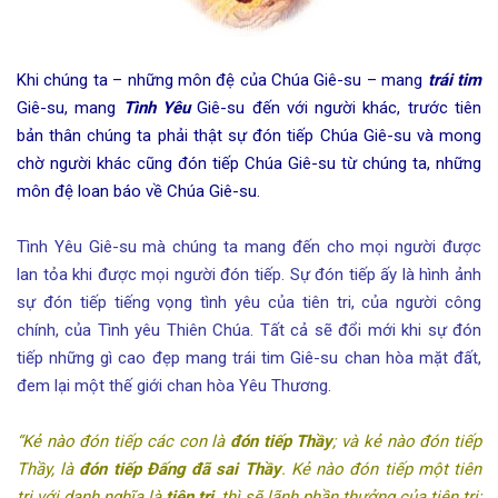
Khi chúng ta – những môn đệ của Chúa Giê-su – mang
trái tim
Giê-su, mang
Tình Yêu
Giê-su đến với người khác, trước tiên
bản thân chúng ta phải thật sự đón tiếp Chúa Giê-su và mong
chờ người khác cũng đón tiếp Chúa Giê-su từ chúng ta, những
môn đệ loan báo về Chúa Giê-su.
Tình Yêu Giê-su mà chúng ta mang đến cho mọi người được
lan tỏa khi được mọi người đón tiếp. Sự đón tiếp ấy là hình ảnh
sự đón tiếp tiếng vọng tình yêu của tiên tri, của người công
chính, của Tình yêu Thiên Chúa. Tất cả sẽ đổi mới khi sự đón
tiếp những gì cao đẹp mang trái tim Giê-su chan hòa mặt đất,
đem lại một thế giới chan hòa Yêu Thương.
“Kẻ nào đón tiếp các con là
đón tiếp Thầy
; và kẻ nào đón tiếp
Thầy, là
đón tiếp Ðấng đã sai Thầy
. Kẻ nào đón tiếp một tiên
tri với danh nghĩa là
tiên tri
, thì sẽ lãnh phần thưởng của tiên tri;