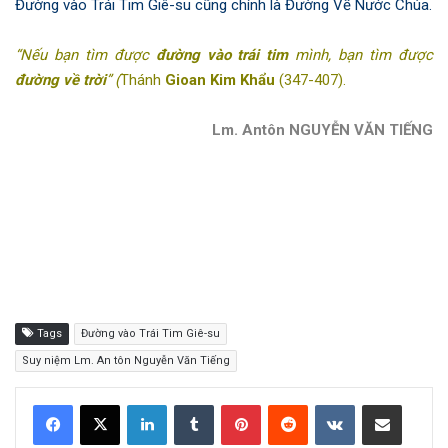
Đường vào Trái Tim Giê-su cũng chính là Đường Về Nước Chúa.
“Nếu bạn tìm được
đường vào trái tim
mình, bạn tìm được
đường về trời
” (
Thánh
Gioan Kim Khẩu
(347-407).
Lm. Antôn NGUYỄN VĂN TIẾNG
Tags
Đường vào Trái Tim Giê-su
Suy niệm Lm. An tôn Nguyễn Văn Tiếng
LinkedIn
Tumblr
Pinterest
Reddit
VKontakte
Share via Email