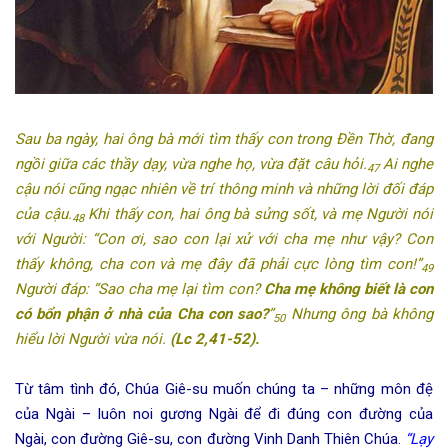
Sau ba ngày, hai ông bà mới tìm thấy con trong Đền Thờ, đang
ngồi giữa các thầy dạy, vừa nghe họ, vừa đặt câu hỏi.
Ai nghe
47
cậu nói cũng ngạc nhiên về trí thông minh và những lời đối đáp
của cậu.
Khi thấy con, hai ông bà sửng sốt, và mẹ Người nói
48
với Người: “Con ơi, sao con lại xử với cha mẹ như vậy? Con
thấy không, cha con và mẹ đây đã phải cực lòng tìm con!”
49
Người đáp: “Sao cha mẹ lại tìm con?
Cha mẹ không biết là con
có bổn phận ở nhà của Cha con sao?
”
Nhưng ông bà không
50
hiểu lời Người vừa nói.
(Lc 2,41-52).
Từ tâm tình đó, Chúa Giê-su muốn chúng ta – những môn đệ
của Ngài – luôn noi gương Ngài để đi đúng con đường của
Ngài, con đường Giê-su, con đường Vinh Danh Thiên Chúa.
“
Lạy