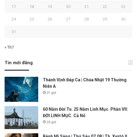
17
18
19
20
21
22
23
24
25
26
27
28
29
30
31
« Th7
Tin mới đăng
Thánh Vịnh Đáp Ca | Chúa Nhật 19 Thường
Niên A
21 giờ
60 Năm Đời Tu. 25 Năm Linh Mục. Phần VII:
ĐỜI LINH MỤC. Cả Nổ
23 giờ
Bánh Mì Sáng | Thứ Sáu 07.08 | Th. Xystô II,