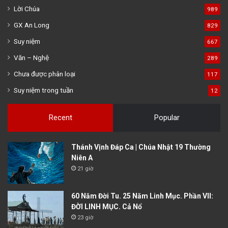
Lời Chúa
989
GX An Long
829
Suy niệm
667
Văn – Nghệ
289
Chưa được phân loại
117
Suy niệm trong tuần
12
Recent
Popular
Thánh Vịnh Đáp Ca | Chúa Nhật 19 Thường
Niên A
21 giờ
60 Năm Đời Tu. 25 Năm Linh Mục. Phần VII:
ĐỜI LINH MỤC. Cả Nổ
23 giờ