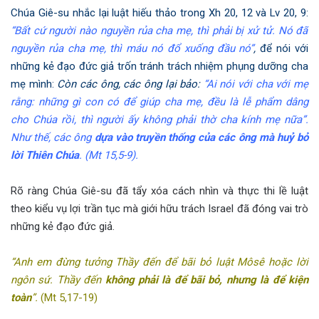
Chúa Giê-su nhắc lại luật hiếu thảo trong Xh 20, 12 và Lv 20, 9:
“Bất cứ người nào nguyền rủa cha mẹ, thì phải bị xử tử. Nó đã
nguyền rủa cha mẹ, thì máu nó đổ xuống đầu nó”
,
để nói với
những kẻ đạo đức giả trốn tránh trách nhiệm phụng dưỡng cha
mẹ mình:
Còn các ông, các ông lại bảo:
“Ai nói với cha với mẹ
rằng: những gì con có để giúp cha mẹ, đều là lễ phẩm dâng
cho Chúa rồi, thì người ấy không phải thờ cha kính mẹ nữa”.
Như thế, các ông
dựa vào truyền thống của các ông mà huỷ bỏ
lời Thiên Chúa
.
(Mt 15,5-9).
Rõ ràng Chúa Giê-su đã tẩy xóa cách nhìn và thực thi lề luật
theo kiểu vụ lợi trần tục mà giới hữu trách Israel đã đóng vai trò
những kẻ đạo đức giả.
“Anh em đừng tưởng Thầy đến để bãi bỏ luật Môsê hoặc lời
ngôn sứ. Thầy đến
không phải là để bãi bỏ, nhưng là để kiện
toàn
”.
(Mt 5,17-19)