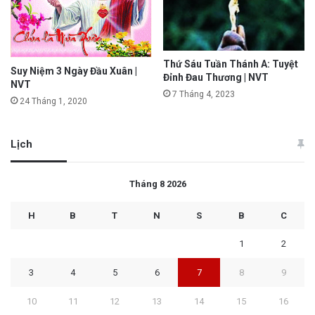
Thứ Sáu Tuần Thánh A: Tuyệt
Suy Niệm 3 Ngày Đầu Xuân |
Đỉnh Đau Thương | NVT
NVT
7 Tháng 4, 2023
24 Tháng 1, 2020
Lịch
Tháng 8 2026
H
B
T
N
S
B
C
1
2
3
4
5
6
7
8
9
10
11
12
13
14
15
16