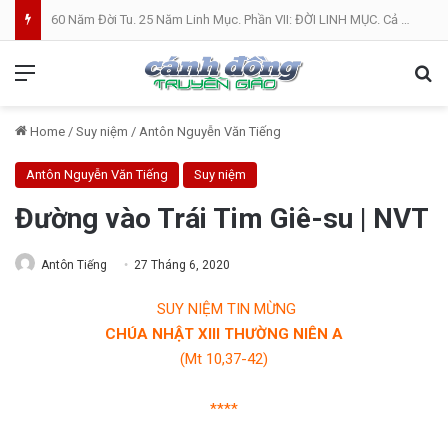
60 Năm Đời Tu. 25 Năm Linh Mục. Phần VII: ĐỜI LINH MỤC. Cả Nổ
Menu
Se
Home
/
Suy niệm
/
Antôn Nguyễn Văn Tiếng
Antôn Nguyễn Văn Tiếng
Suy niệm
Đường vào Trái Tim Giê-su | NVT
Antôn Tiếng
27 Tháng 6, 2020
SUY NIỆM TIN MỪNG
CHÚA NHẬT XIII THƯỜNG NIÊN A
(Mt 10,37-42)
****