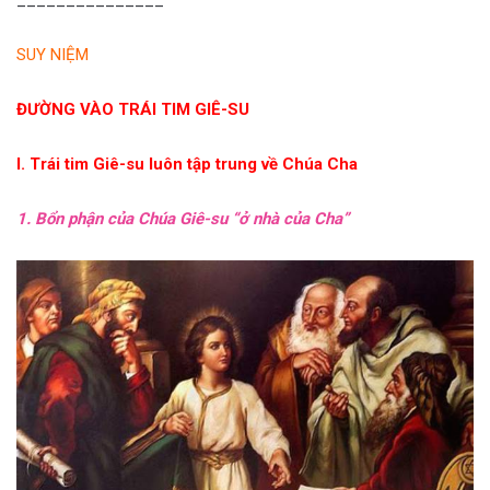
_______________
SUY NIỆM
ĐƯỜNG VÀO TRÁI TIM GIÊ-SU
I. Trái tim Giê-su luôn tập trung về Chúa Cha
1. Bổn phận của Chúa Giê-su “ở nhà của Cha”