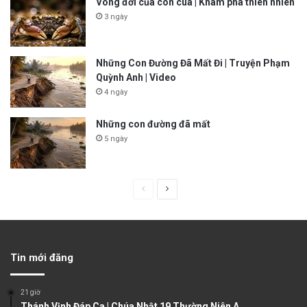
Vòng đời của con cua | Khám phá thiên nhiên
3 ngày
Những Con Đường Đã Mất Đi | Truyện Phạm
Quỳnh Anh | Video
4 ngày
Những con đường đã mất
5 ngày
P
N
r
e
e
x
v
t
Tin mới đăng
i
p
o
a
21 giờ
u
g
Thánh Vịnh Đáp Ca | Chúa Nhật 19 Thường Niên A