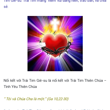
Tim Giê-su. Trái Tim mang niềm vui dâng hiến, trao ban, và chia
sẻ.
Nối kết với Trái Tim Giê-su là nối kết với Trái Tim Thiên Chúa –
Tình Yêu Thiên Chúa
” Tôi và Chúa Cha là một.” (Ga 10,22-30)