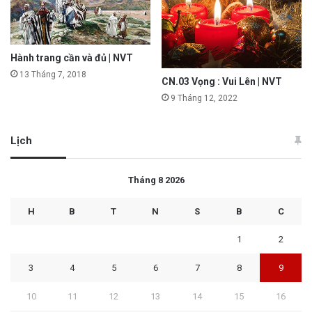
Hành trang cần và đủ | NVT
13 Tháng 7, 2018
CN.03 Vọng : Vui Lên | NVT
9 Tháng 12, 2022
Lịch
Tháng 8 2026
H
B
T
N
S
B
C
1
2
3
4
5
6
7
8
9
10
11
12
13
14
15
16