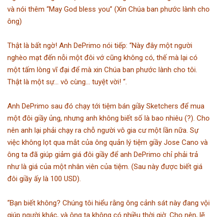
và nói thêm “May God bless you” (Xin Chúa ban phước lành cho
ông)
Thật là bất ngờ! Anh DePrimo nói tiếp: “Này đây một người
nghèo mạt đến nỗi một đôi vớ cũng không có, thế mà lại có
một tấm lòng vĩ đại để mà xin Chúa ban phước lành cho tôi.
Thật là một sự… vô cùng… tuyệt vời! “.
Anh DePrimo sau đó chạy tới tiệm bán giầy Sketchers để mua
một đôi giầy ủng, nhưng anh không biết số là bao nhiêu (?). Cho
nên anh lại phải chạy ra chỗ người vô gia cư một lần nữa. Sự
việc không lọt qua mắt của ông quản lý tiệm giầy Jose Cano và
ông ta đã giúp giảm giá đôi giầy để anh DePrimo chỉ phải trả
như là giá của một nhân viên của tiệm. (Sau này được biết giá
đôi giầy ấy là 100 USD).
“Bạn biết không? Chúng tôi hiểu rằng ông cảnh sát này đang vội
giúp người khác, và ông ta không có nhiều thời giờ. Cho nên, lẽ