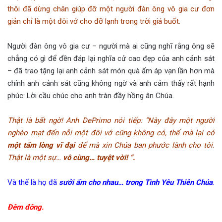
thôi đã dừng chân giúp đỡ một người đàn ông vô gia cư đơn
giản chỉ là một đôi vớ cho đỡ lạnh trong trời giá buốt.
Người đàn ông vô gia cư – người mà ai cũng nghĩ rằng ông sẽ
chẳng có gì để đền đáp lại nghĩa cử cao đẹp của anh cảnh sát
– đã trao tặng lại anh cảnh sát món quà ấm áp vạn lần hơn mà
chính anh cảnh sát cũng không ngờ và anh cảm thấy rất hạnh
phúc: Lời cầu chúc cho anh tràn đầy hồng ân Chúa.
Thật là bất ngờ! Anh DePrimo nói tiếp: “Này đây một người
nghèo mạt đến nỗi một đôi vớ cũng không có, thế mà lại có
một tấm lòng vĩ đại
để mà xin Chúa ban phước lành cho tôi.
Thật là một sự…
vô cùng… tuyệt vời! “.
Và thế là họ đã
sưởi ấm cho nhau… trong Tình Yêu Thiên Chúa
.
Đêm đông.