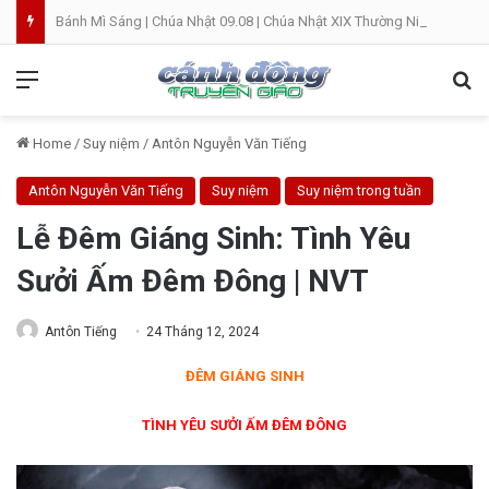
Bánh Mì Sáng | Chúa Nhật 09.08 | Chúa Nhật XIX Thường Niên
Menu
Se
Home
/
Suy niệm
/
Antôn Nguyễn Văn Tiếng
Antôn Nguyễn Văn Tiếng
Suy niệm
Suy niệm trong tuần
Lễ Đêm Giáng Sinh: Tình Yêu
Sưởi Ấm Đêm Đông | NVT
Antôn Tiếng
24 Tháng 12, 2024
ĐÊM GIÁNG SINH
TÌNH YÊU SƯỞI ẤM ĐÊM ĐÔNG