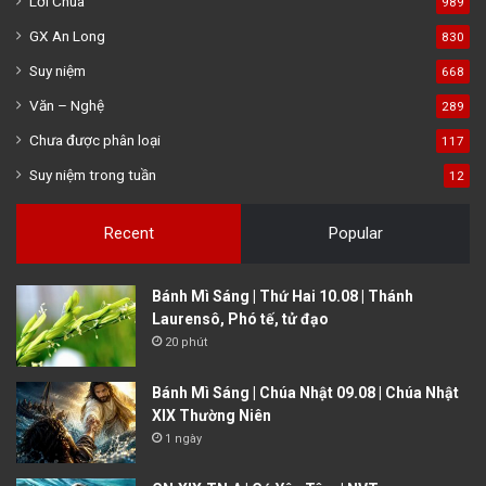
Lời Chúa
989
GX An Long
830
Suy niệm
668
Văn – Nghệ
289
Chưa được phân loại
117
Suy niệm trong tuần
12
Recent
Popular
Bánh Mì Sáng | Thứ Hai 10.08 | Thánh
Laurensô, Phó tế, tử đạo
20 phút
Bánh Mì Sáng | Chúa Nhật 09.08 | Chúa Nhật
XIX Thường Niên
1 ngày