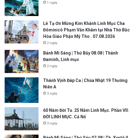
1 ngày
Lễ Tạ Ơn Mừng Kim Khánh Linh Mục Cha
Đôminicô Phạm Văn Khâm tại Nhà Thờ Bắc
Hòa Giáo Phận Mỹ Tho . 07.08.2026
2 ngày
Bánh Mì Sáng | Thứ Bảy 08.08 | Thánh
Đaminh, Linh mục
2 ngày
Thánh Vịnh Đáp Ca | Chúa Nhật 19 Thường
Niên A
3 ngày
60 Năm Đời Tu. 25 Năm Linh Mục. Phần VII:
ĐỜI LINH MỤC. Cả Nổ
3 ngày
Bánh Mì Sáng | Thứ Sáu 07.08 | Th. Xystô II,