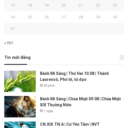
17
18
19
20
21
22
23
24
25
26
27
28
29
30
31
« Th7
Tin mới đăng
Bánh Mì Sáng | Thứ Hai 10.08 | Thánh
Laurensô, Phó tế, tử đạo
20 phút
Bánh Mì Sáng | Chúa Nhật 09.08 | Chúa Nhật
XIX Thường Niên
1 ngày
CN.XIX.TN.A | Cứ Yên Tâm | NVT