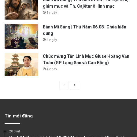
giám mục và Th. Cajêtanô, linh mục
3 ngày
Bánh Mì Sáng | Thứ Năm 06.08 | Chúa hiển
dung
4 ngày
Chúc mừng Tân Linh Mục Giuse Hoàng Văn
Toàn (GP Lạng Sơn và Cao Bằng)
4 ngày
P
N
r
e
e
x
v
t
Tin mới đăng
i
p
o
a
20 phút
u
g