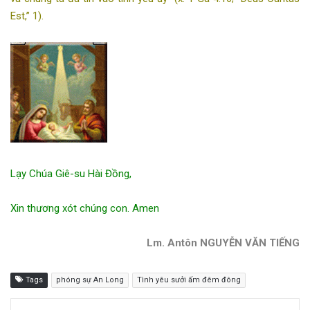
Est,” 1).
Lạy Chúa Giê-su Hài Đồng,
Xin thương xót chúng con. Amen
Lm. Antôn NGUYỄN VĂN TIẾNG
Tags
phóng sự An Long
Tình yêu sưởi ấm đêm đông