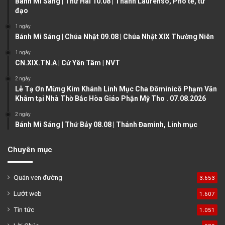
Bánh Mì Sáng | Thứ Hai 10.08 | Thánh Laurensô, Phó tế, tử
đạo
s
e
1 ngày
p
Bánh Mì Sáng | Chúa Nhật 09.08 | Chúa Nhật XIX Thường Niên
a
1 ngày
g
CN.XIX.TN.A | Cứ Yên Tâm | NVT
e
2 ngày
Lễ Tạ Ơn Mừng Kim Khánh Linh Mục Cha Đôminicô Phạm Văn
Khâm tại Nhà Thờ Bắc Hòa Giáo Phận Mỹ Tho . 07.08.2026
2 ngày
Bánh Mì Sáng | Thứ Bảy 08.08 | Thánh Đaminh, Linh mục
Chuyên mục
Quán ven đường
3.653
Lướt web
1.607
Tin tức
1.051