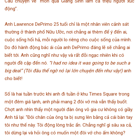
Câu chuyện về “món quà Giáng Sinh làm cả triệu người xúc
động”.
Anh Lawrence DePrimo 25 tuổi chỉ là một nhân viên cảnh sát
thường ở thành phố Nữu Ước, nơi chẳng ai thèm để ý đến ai,
cuộc sống hối hả, mỗi người lo riêng cho cuộc sống của mình.
Do đó hành động bác ái của anh DePrimo đáng lẽ sẽ chẳng ai
biết tới. Anh cũng nghĩ như vậy và rất đỗi ngạc nhiên khi có
người đề cập đến nó.
“I had no idea it was going to be such a
big deal” (Tôi đâu thể ngờ nó lại lớn chuyện đến như vậy!)
anh
cho biết!
Số là hai tuần trước khi anh đi tuần ở khu Times Square trong
một đêm giá lạnh, anh phải mang 2 đôi vớ mà vẫn thấy buốt.
Chợt anh nhìn thấy một người đàn ông vô gia cư không có giầy.
Anh tả lại: “Đôi chân của ông ta bị sưng lên bằng cả cái bàn tay
tôi như thế này. Tôi động lòng trắc ẩn. Chẳng nghĩ gì sâu xa cả,
tôi dừng lại và hỏi ông có muốn một đôi vớ cho ấm không?