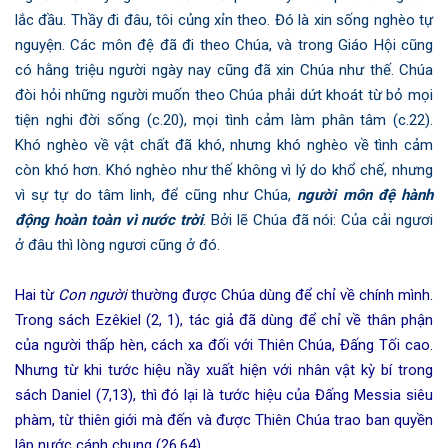
lắc đầu. Thầy đi đâu, tôi củng xỉn theo. Đó là xin sống nghèo tự
nguyện. Các môn đệ đã đi theo Chúa, và trong Giáo Hội cũng
có hằng triệu người ngày nay cũng đã xin Chúa như thế. Chúa
đòi hỏi những người muốn theo Chúa phải dứt khoát từ bỏ mọi
tiện nghi đời sống (c.20), mọi tình cảm làm phân tâm (c.22).
Khó nghèo về vật chất đã khó, nhưng khó nghèo về tình cảm
còn khó hơn. Khó nghèo như thế không vì lý do khổ chế, nhưng
vì sự tự do tâm linh, để cũng như Chúa,
người môn đệ hành
động hoàn toàn vì nước trời
. Bởi lẽ Chúa đã nói: Của cải ngươi
ở đâu thì lòng ngươi cũng ở đó.
Hai từ
Con người
thường được Chúa dùng để chỉ về chính mình.
Trong sách Ezêkiel (2, 1), tác giả đã dùng để chỉ về thân phận
của người thấp hèn, cách xa đối với Thiên Chúa, Đấng Tối cao.
Nhưng từ khi tước hiệu nầy xuất hiện với nhân vật kỳ bí trong
sách Daniel (7,13), thì đó lại là tước hiệu của Đấng Messia siêu
phàm, từ thiên giới mà đến và được Thiên Chúa trao ban quyền
lập nước cánh chung (26,64).