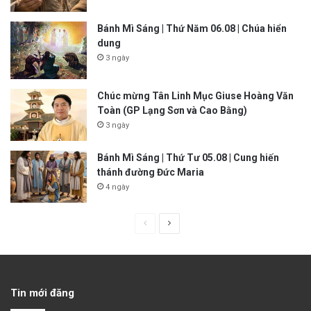
Bánh Mì Sáng | Thứ Năm 06.08 | Chúa hiển
dung
3 ngày
Chúc mừng Tân Linh Mục Giuse Hoàng Văn
Toàn (GP Lạng Sơn và Cao Bằng)
3 ngày
Bánh Mì Sáng | Thứ Tư 05.08 | Cung hiến
thánh đường Đức Maria
4 ngày
P
N
r
e
e
x
v
t
Tin mới đăng
i
p