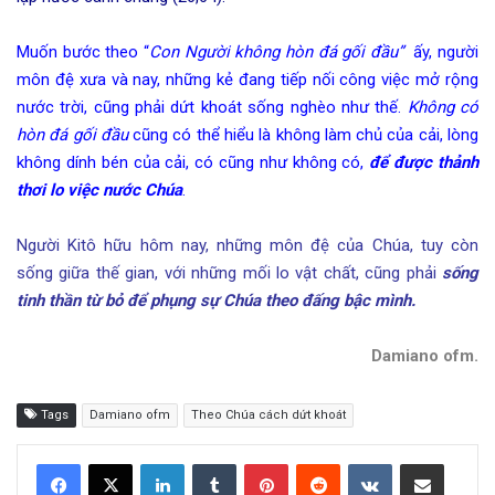
Muốn bước theo “
Con Người không hòn đá gối đầu
”
ấy, người
môn đệ xưa và nay, những kẻ đang tiếp nối công việc mở rộng
nước trời, cũng phải dứt khoát sống nghèo như thế.
Không có
hòn đá gối đầu
cũng có thể hiểu là không làm chủ của cải, lòng
không dính bén của cải, có cũng như không có,
để được thảnh
thơi lo việc nước Chúa
.
Người Kitô hữu hôm nay, những môn đệ của Chúa, tuy còn
sống giữa thế gian, với những mối lo vật chất, cũng phải
sống
tinh thần từ bỏ để phụng sự Chúa theo đấng bậc mình.
Damiano ofm.
Tags
Damiano ofm
Theo Chúa cách dứt khoát
LinkedIn
Tumblr
Pinterest
Reddit
VKontakte
Share via Email