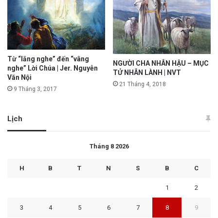
Từ “lắng nghe” đến “vâng
NGƯỜI CHA NHÂN HẬU – MỤC
nghe” Lời Chúa | Jer. Nguyễn
TỬ NHÂN LÀNH | NVT
Văn Nội
21 Tháng 4, 2018
9 Tháng 3, 2017
Lịch
Tháng 8 2026
H
B
T
N
S
B
C
1
2
3
4
5
6
7
8
9