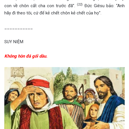
(22)
con về chôn cất cha con trước đã”.
Ðức Giêsu bảo: “Anh
hãy đi theo tôi, cứ để kẻ chết chôn kẻ chết của họ”.
___________
SUY NIỆM
Không hòn đá gối dầu.