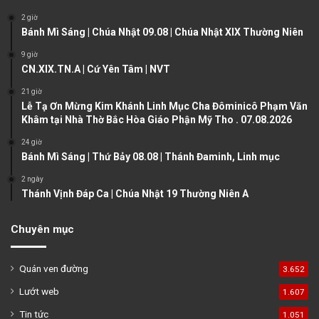
o
a
2 giờ
u
g
Bánh Mì Sáng | Chúa Nhật 09.08 | Chúa Nhật XIX Thường Niên
s
e
9 giờ
CN.XIX.TN.A | Cứ Yên Tâm | NVT
p
a
21 giờ
Lễ Tạ Ơn Mừng Kim Khánh Linh Mục Cha Đôminicô Phạm Văn
g
Khâm tại Nhà Thờ Bắc Hòa Giáo Phận Mỹ Tho . 07.08.2026
e
24 giờ
Bánh Mì Sáng | Thứ Bảy 08.08 | Thánh Đaminh, Linh mục
2 ngày
Thánh Vịnh Đáp Ca | Chúa Nhật 19 Thường Niên A
Chuyên mục
Quán ven đường
3.652
Lướt web
1.607
Tin tức
1.051