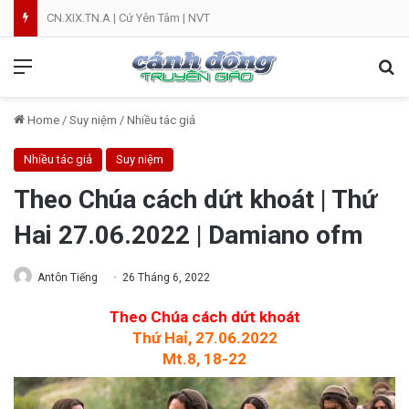
CN.XIX.TN.A | Cứ Yên Tâm | NVT
Menu
Se
Home
/
Suy niệm
/
Nhiều tác giả
Nhiều tác giả
Suy niệm
Theo Chúa cách dứt khoát | Thứ
Hai 27.06.2022 | Damiano ofm
Antôn Tiếng
26 Tháng 6, 2022
Theo Chúa cách dứt khoát
Thứ Haỉ, 27.06.2022
Mt.8, 18-22