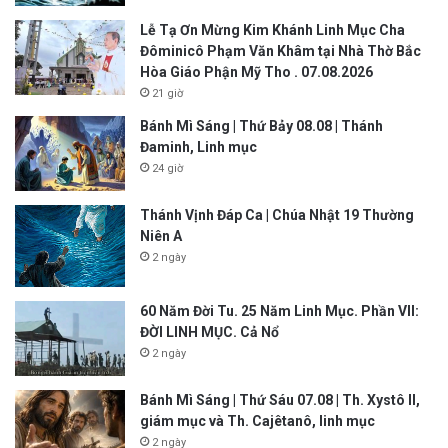
Lễ Tạ Ơn Mừng Kim Khánh Linh Mục Cha
Đôminicô Phạm Văn Khâm tại Nhà Thờ Bắc
Hòa Giáo Phận Mỹ Tho . 07.08.2026
21 giờ
Bánh Mì Sáng | Thứ Bảy 08.08 | Thánh
Đaminh, Linh mục
24 giờ
Thánh Vịnh Đáp Ca | Chúa Nhật 19 Thường
Niên A
2 ngày
60 Năm Đời Tu. 25 Năm Linh Mục. Phần VII:
ĐỜI LINH MỤC. Cả Nổ
2 ngày
Bánh Mì Sáng | Thứ Sáu 07.08 | Th. Xystô II,
giám mục và Th. Cajêtanô, linh mục
2 ngày