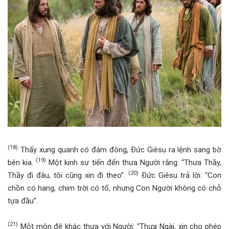
(18)
Thấy xung quanh có đám đông, Ðức Giêsu ra lệnh sang bờ
(19)
bên kia.
Một kinh sư tiến đến thưa Người rằng: “Thưa Thầy,
(20)
Thầy đi đâu, tôi cũng xin đi theo”.
Ðức Giêsu trả lời: “Con
chồn có hang, chim trời có tổ, nhưng Con Người không có chỗ
tựa đầu”.
(21)
Một môn đệ khác thưa với Người: “Thưa Ngài, xin cho phép