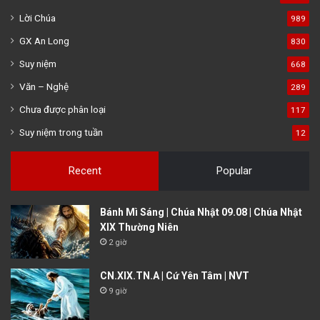
Lời Chúa
989
GX An Long
830
Suy niệm
668
Văn – Nghệ
289
Chưa được phân loại
117
Suy niệm trong tuần
12
Recent
Popular
Bánh Mì Sáng | Chúa Nhật 09.08 | Chúa Nhật
XIX Thường Niên
2 giờ
CN.XIX.TN.A | Cứ Yên Tâm | NVT
9 giờ