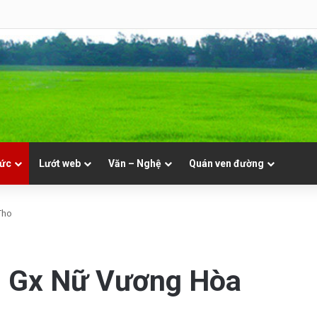
NVT
tức
Lướt web
Văn – Nghệ
Quán ven đường
Tho
ại Gx Nữ Vương Hòa