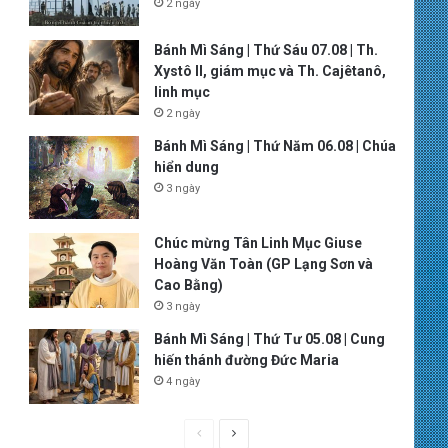
2 ngày
Bánh Mì Sáng | Thứ Sáu 07.08 | Th.
Xystô II, giám mục và Th. Cajêtanô,
linh mục
2 ngày
Bánh Mì Sáng | Thứ Năm 06.08 | Chúa
hiển dung
3 ngày
Chúc mừng Tân Linh Mục Giuse
Hoàng Văn Toàn (GP Lạng Sơn và
Cao Bằng)
3 ngày
Bánh Mì Sáng | Thứ Tư 05.08 | Cung
hiến thánh đường Đức Maria
4 ngày
P
N