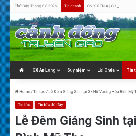
Thứ Bảy, Tháng 8 8 2026
CN.XIX.TN.A | Cứ Yên Tâm | 
Tin nhanh
GX An Long
Suy niệm
Lời Chúa
Tin 
Home
/
Tin tức
/
Lễ Đêm Giáng Sinh tại Gx Nữ Vương Hòa Bình Mỹ 
Tin tức
Tin tức đó đây
Lễ Đêm Giáng Sinh t