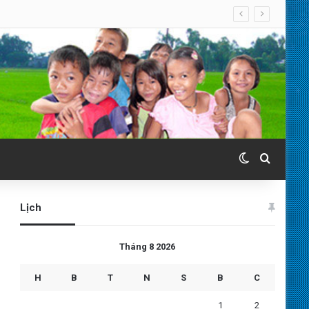
Switch skin
Search 
Lịch
Tháng 8 2026
H
B
T
N
S
B
C
1
2