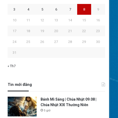
3
4
5
6
7
8
9
10
11
12
13
14
15
16
17
18
19
20
21
22
23
24
25
26
27
28
29
30
31
« Th7
Tin mới đăng
Bánh Mì Sáng | Chúa Nhật 09.08 |
Chúa Nhật XIX Thường Niên
5 giờ