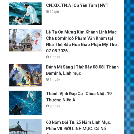
CN.XIX.TN.A | Cứ Yên Tâm | NVT
12 giờ
Lễ Tạ Ơn Mừng Kim Khánh Linh Mục
Cha Đôminicô Phạm Văn Khâm tại
Nhà Thờ Bắc Hòa Giáo Phận Mỹ Tho .
07.08.2026
1 ngày
Bánh Mì Sáng | Thứ Bảy 08.08 | Thánh
Đaminh, Linh mục
1 ngày
Thánh Vịnh Đáp Ca | Chúa Nhật 19
Thường Niên A
2 ngày
60 Năm Đời Tu. 25 Năm Linh Mục.
Phần VII: ĐỜI LINH MỤC. Cả Nổ