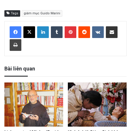
Tags
giám mục Guido Marini
LinkedIn
Tumblr
Pinterest
Reddit
VKontakte
Share via Email
Print
Bài liên quan