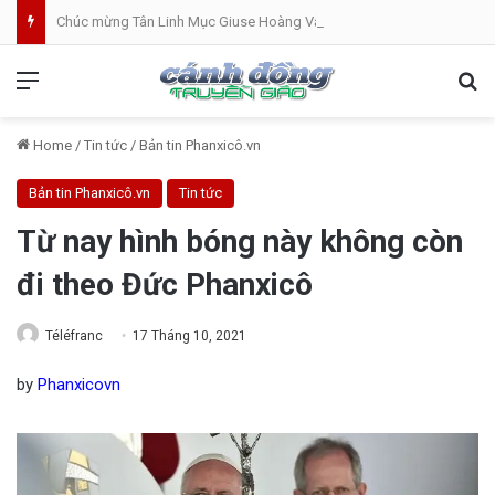
Chúc mừng Tân Linh Mục Giuse Hoàng Văn Toàn (GP Lạng Sơn và Cao Bằng)
Menu
Se
Home
/
Tin tức
/
Bản tin Phanxicô.vn
Bản tin Phanxicô.vn
Tin tức
Từ nay hình bóng này không còn
đi theo Đức Phanxicô
Téléfranc
17 Tháng 10, 2021
by
Phanxicovn