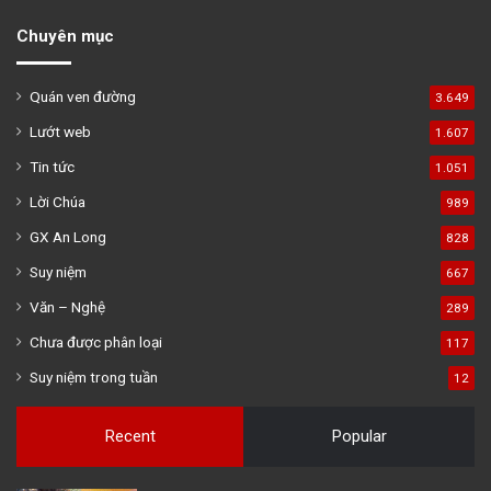
Chuyên mục
Quán ven đường
3.649
Lướt web
1.607
Tin tức
1.051
Lời Chúa
989
GX An Long
828
Suy niệm
667
Văn – Nghệ
289
Chưa được phân loại
117
Suy niệm trong tuần
12
Recent
Popular