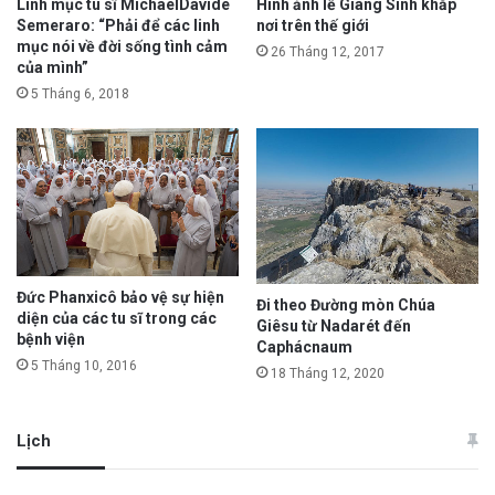
Linh mục tu sĩ MichaelDavide
Hình ảnh lễ Giáng Sinh khắp
Semeraro: “Phải để các linh
nơi trên thế giới
mục nói về đời sống tình cảm
26 Tháng 12, 2017
của mình”
5 Tháng 6, 2018
Đức Phanxicô bảo vệ sự hiện
Đi theo Đường mòn Chúa
diện của các tu sĩ trong các
Giêsu từ Nadarét đến
bệnh viện
Caphácnaum
5 Tháng 10, 2016
18 Tháng 12, 2020
Lịch