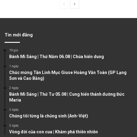
P
N
r
e
e
x
v
t
Tin mới đăng
i
p
o
a
19 giờ
u
g
Bánh Mì Sáng | Thứ Năm 06.08 | Chúa hiển dung
s
e
1 ngày
Chúc mừng Tân Linh Mục Giuse Hoàng Văn Toàn (GP Lạng
p
Sơn và Cao Bằng)
a
2 ngày
g
Bánh Mì Sáng | Thứ Tư 05.08 | Cung hiến thánh đường Đức
e
Maria
2 ngày
Chúng tôi từng là chủng sinh (Anh-Việt)
2 ngày
Vòng đời của con cua | Khám phá thiên nhiên