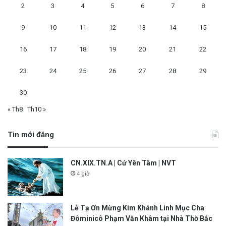
2
3
4
5
6
7
8
9
10
11
12
13
14
15
16
17
18
19
20
21
22
23
24
25
26
27
28
29
30
« Th8
Th10 »
Tin mới đăng
CN.XIX.TN.A | Cứ Yên Tâm | NVT
4 giờ
Lễ Tạ Ơn Mừng Kim Khánh Linh Mục Cha
Đôminicô Phạm Văn Khâm tại Nhà Thờ Bắc