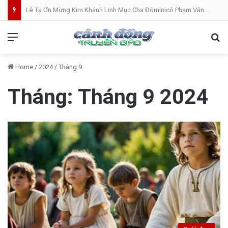
Lễ Tạ Ơn Mừng Kim Khánh Linh Mục Cha Đôminicô Phạm Văn Khâm tại Nhà Thờ Bắc Hòa Giáo Phận Mỹ Tho . 07.08.2026
Menu
Se
Home
/
2024
/
Tháng 9
Tháng:
Tháng 9 2024