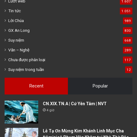
Lướt web
1.607
Tin tức
1.051
Lời Chúa
989
GX An Long
830
Suy niệm
668
Văn – Nghệ
289
Chưa được phân loại
117
Suy niệm trong tuần
12
Recent
Popular
CN.XIX.TN.A | Cứ Yên Tâm | NVT
4 giờ
Lễ Tạ Ơn Mừng Kim Khánh Linh Mục Cha