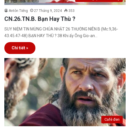
Antôn Tiếng
27 Tháng 9, 2024
353
CN.26.TN.B. Bạn Hay Thù ?
SUY NIỆM TIN MỪNG CHÚA NHẬT 26 THƯỜNG NIÊN B (Mc.9,36-
43.45.47-48) BẠN HAY THÙ ? 38 Khi ấy Ông Gio-an…
Chi tiết »
Café đen