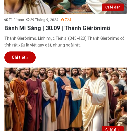
Café đen
Téléfranc
29 Tháng 9, 2024
724
Bánh Mì Sáng | 30.09 | Thánh Giêrônimô
Thánh Giêrônimô, Linh mục Tiến sĩ (345-420) Thánh Giêrônimô có
tính rất xấu là viết gay gắt, nhưng ngài rất…
Chi tiết »
Café đen