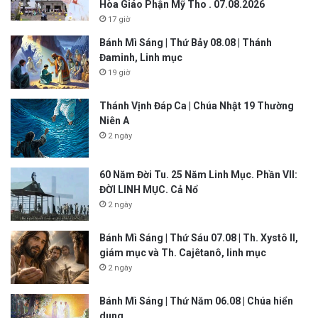
Hòa Giáo Phận Mỹ Tho . 07.08.2026
17 giờ
Bánh Mì Sáng | Thứ Bảy 08.08 | Thánh
Đaminh, Linh mục
19 giờ
Thánh Vịnh Đáp Ca | Chúa Nhật 19 Thường
Niên A
2 ngày
60 Năm Đời Tu. 25 Năm Linh Mục. Phần VII:
ĐỜI LINH MỤC. Cả Nổ
2 ngày
Bánh Mì Sáng | Thứ Sáu 07.08 | Th. Xystô II,
giám mục và Th. Cajêtanô, linh mục
2 ngày
Bánh Mì Sáng | Thứ Năm 06.08 | Chúa hiển
dung