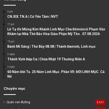
i
p
o
a
4 giờ
u
g
CN.XIX.TN.A | Cứ Yên Tâm | NVT
s
e
17 giờ
Lễ Tạ Ơn Mừng Kim Khánh Linh Mục Cha Đôminicô Phạm Văn
p
Khâm tại Nhà Thờ Bắc Hòa Giáo Phận Mỹ Tho . 07.08.2026
a
19 giờ
g
Bánh Mì Sáng | Thứ Bảy 08.08 | Thánh Đaminh, Linh mục
e
2 ngày
Thánh Vịnh Đáp Ca | Chúa Nhật 19 Thường Niên A
2 ngày
60 Năm Đời Tu. 25 Năm Linh Mục. Phần VII: ĐỜI LINH MỤC. Cả
Nổ
Chuyên mục
Quán ven đường
3.651