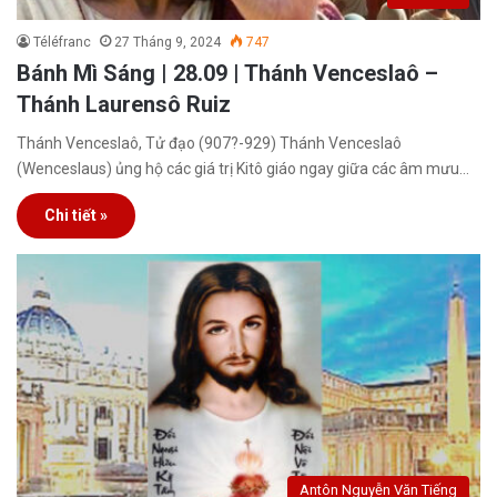
Téléfranc
27 Tháng 9, 2024
747
Bánh Mì Sáng | 28.09 | Thánh Venceslaô –
Thánh Laurensô Ruiz
Thánh Venceslaô, Tử đạo (907?-929) Thánh Venceslaô
(Wenceslaus) ủng hộ các giá trị Kitô giáo ngay giữa các âm mưu…
Chi tiết »
Antôn Nguyễn Văn Tiếng