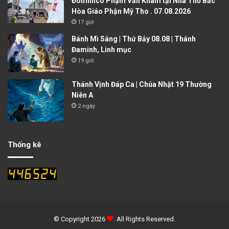
Đôminicô Phạm Văn Khâm tại Nhà Thờ Bắc
Hòa Giáo Phận Mỹ Tho . 07.08.2026
17 giờ
Bánh Mì Sáng | Thứ Bảy 08.08 | Thánh
Đaminh, Linh mục
19 giờ
Thánh Vịnh Đáp Ca | Chúa Nhật 19 Thường
Niên A
2 ngày
Thống kê
© Copyright 2026
. All Rights Reserved.