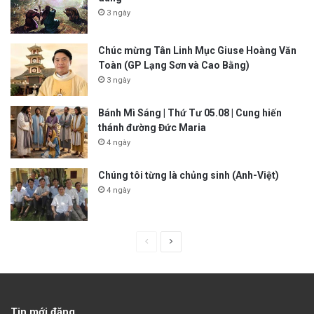
3 ngày
Chúc mừng Tân Linh Mục Giuse Hoàng Văn
Toàn (GP Lạng Sơn và Cao Bằng)
3 ngày
Bánh Mì Sáng | Thứ Tư 05.08 | Cung hiến
thánh đường Đức Maria
4 ngày
Chúng tôi từng là chủng sinh (Anh-Việt)
4 ngày
P
N
r
e
e
x
v
t
Tin mới đăng