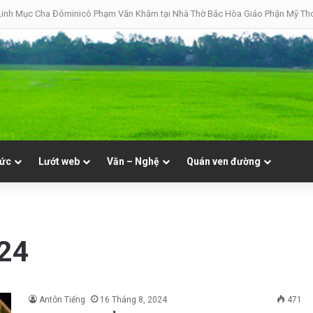
inh Mục Cha Đôminicô Phạm Văn Khâm tại Nhà Thờ Bắc Hòa Giáo Phận Mỹ Tho 
tức
Lướt web
Văn – Nghệ
Quán ven đường
024
Antôn Tiếng
16 Tháng 8, 2024
471