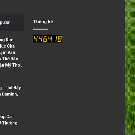
v
t
i
p
o
a
Thống kê
pular
u
g
s
e
ng Kim
p
Mục Cha
hạm Văn
a
à Thờ Bắc
g
ận Mỹ Tho .
e
 | Thứ Bảy
h Đaminh,
áp Ca |
9 Thường