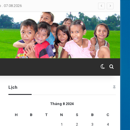
. 07.08.2026
Switch skin
Search 
Lịch
Tháng 8 2024
H
B
T
N
S
B
C
1
2
3
4