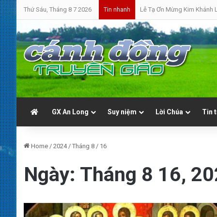
Thứ Sáu, Tháng 8 7 2026
Lễ Tạ Ơn Mừng Kim Khánh L
Tin nhanh
GX An Long
Suy niệm
Lời Chúa
Tin 
Home
/
2024
/
Tháng 8
/
16
Ngày:
Tháng 8 16, 2