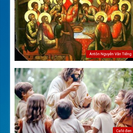
Antôn Nguyễn Văn Tiếng
Café đen