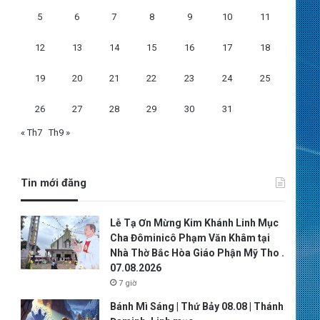
5
6
7
8
9
10
11
12
13
14
15
16
17
18
19
20
21
22
23
24
25
26
27
28
29
30
31
« Th7
Th9 »
Tin mới đăng
Lễ Tạ Ơn Mừng Kim Khánh Linh Mục
Cha Đôminicô Phạm Văn Khâm tại
Nhà Thờ Bắc Hòa Giáo Phận Mỹ Tho .
07.08.2026
7 giờ
Bánh Mì Sáng | Thứ Bảy 08.08 | Thánh