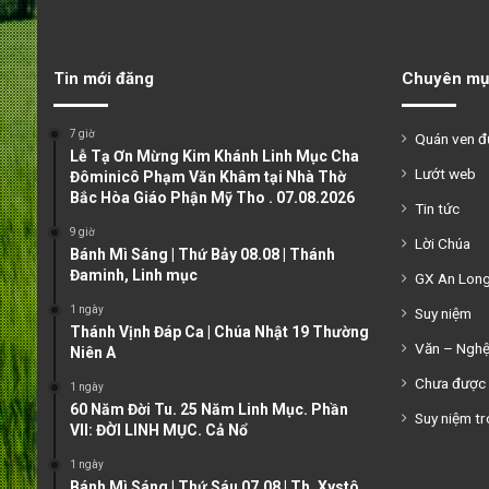
Tin mới đăng
Chuyên mụ
7 giờ
Quán ven 
Lễ Tạ Ơn Mừng Kim Khánh Linh Mục Cha
Lướt web
Đôminicô Phạm Văn Khâm tại Nhà Thờ
Bắc Hòa Giáo Phận Mỹ Tho . 07.08.2026
Tin tức
9 giờ
Lời Chúa
Bánh Mì Sáng | Thứ Bảy 08.08 | Thánh
Đaminh, Linh mục
GX An Lon
1 ngày
Suy niệm
Thánh Vịnh Đáp Ca | Chúa Nhật 19 Thường
Văn – Ngh
Niên A
Chưa được 
1 ngày
60 Năm Đời Tu. 25 Năm Linh Mục. Phần
Suy niệm tr
VII: ĐỜI LINH MỤC. Cả Nổ
1 ngày
Bánh Mì Sáng | Thứ Sáu 07.08 | Th. Xystô