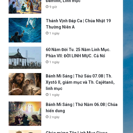
Đaminh, Linh mục
9 giờ
Thánh Vịnh Đáp Ca | Chúa Nhật 19
Thường Niên A
1 ngày
60 Năm Đời Tu. 25 Năm Linh Mục.
Phần VII: ĐỜI LINH MỤC. Cả Nổ
1 ngày
Bánh Mì Sáng | Thứ Sáu 07.08 | Th.
Xystô II, giám mục và Th. Cajêtanô,
linh mục
1 ngày
Bánh Mì Sáng | Thứ Năm 06.08 | Chúa
hiển dung
2 ngày