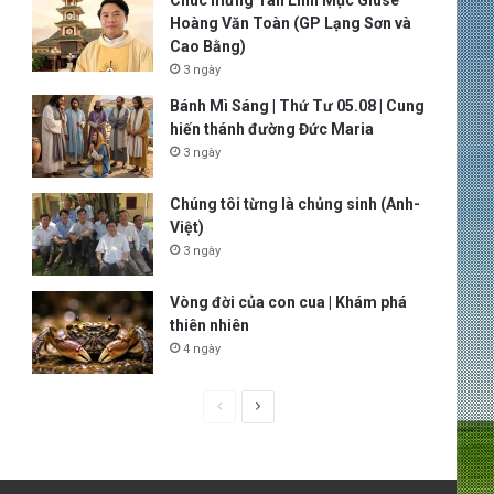
Chúc mừng Tân Linh Mục Giuse
Hoàng Văn Toàn (GP Lạng Sơn và
Cao Bằng)
3 ngày
Bánh Mì Sáng | Thứ Tư 05.08 | Cung
hiến thánh đường Đức Maria
3 ngày
Chúng tôi từng là chủng sinh (Anh-
Việt)
3 ngày
Vòng đời của con cua | Khám phá
thiên nhiên
4 ngày
P
N
r
e
e
x