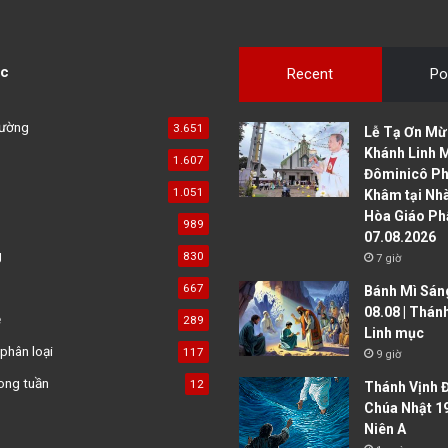
c
Recent
Po
đường
3.651
Lễ Tạ Ơn Mừ
Khánh Linh 
1.607
Đôminicô P
1.051
Khâm tại Nh
Hòa Giáo Ph
989
07.08.2026
g
830
7 giờ
667
Bánh Mì Sáng
08.08 | Thán
ệ
289
Linh mục
phân loại
117
9 giờ
ong tuần
12
Thánh Vịnh Đ
Chúa Nhật 1
Niên A