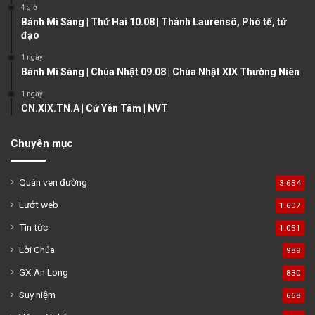
a
4 giờ
Bánh Mì Sáng | Thứ Hai 10.08 | Thánh Laurensô, Phó tế, tử
g
đạo
e
1 ngày
Bánh Mì Sáng | Chúa Nhật 09.08 | Chúa Nhật XIX Thường Niên
1 ngày
CN.XIX.TN.A | Cứ Yên Tâm | NVT
Chuyên mục
Quán ven đường
3.654
Lướt web
1.607
Tin tức
1.051
Lời Chúa
989
GX An Long
830
Suy niệm
668