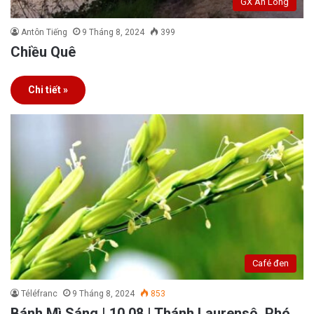
GX An Long
Antôn Tiếng
9 Tháng 8, 2024
399
Chiều Quê
Chi tiết »
Café đen
Téléfranc
9 Tháng 8, 2024
853
Bánh Mì Sáng | 10.08 | Thánh Laurensô, Phó