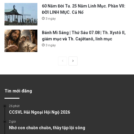
60 Năm Đời Tu. 25 Năm Linh Mục. Phần VII:
ĐỜI LINH MỤC. Cả Nổ
3 ngày
Bánh Mì Sáng | Thứ Sáu 07.08 | Th. Xystô II,
giám mục và Th. Cajêtanô, linh mục
3 ngày
P
N
r
e
e
x
v
t
Tin mới đăng
i
p
o
a
26 phút
u
g
CCSVL Hải Ngoại Hội Ngộ 2026
s
e
2 giờ
Nhớ con chuồn chuồn, thầy tập lội sông
p