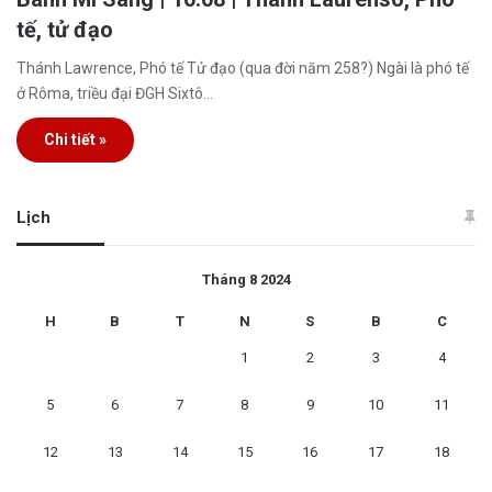
tế, tử đạo
Thánh Lawrence, Phó tế Tử đạo (qua đời năm 258?) Ngài là phó tế
ở Rôma, triều đại ĐGH Sixtô…
Chi tiết »
Lịch
Tháng 8 2024
H
B
T
N
S
B
C
1
2
3
4
5
6
7
8
9
10
11
12
13
14
15
16
17
18