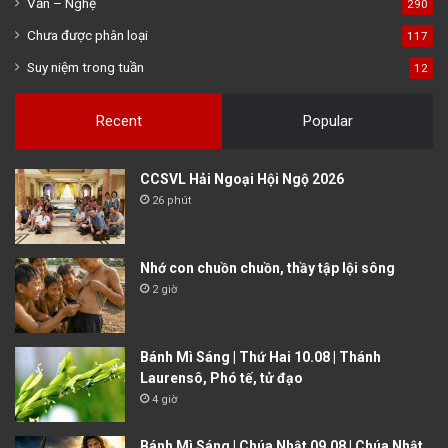
Văn – Nghệ
290
Chưa được phân loại
117
Suy niệm trong tuần
12
Recent
Popular
CCSVL Hải Ngoại Hội Ngộ 2026
26 phút
Nhớ con chuồn chuồn, thầy tập lội sông
2 giờ
Bánh Mì Sáng | Thứ Hai 10.08 | Thánh
Laurensô, Phó tế, tử đạo
4 giờ
Bánh Mì Sáng | Chúa Nhật 09.08 | Chúa Nhật