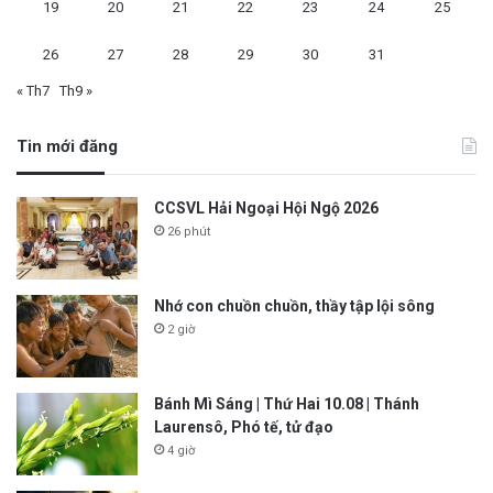
19
20
21
22
23
24
25
26
27
28
29
30
31
« Th7
Th9 »
Tin mới đăng
CCSVL Hải Ngoại Hội Ngộ 2026
26 phút
Nhớ con chuồn chuồn, thầy tập lội sông
2 giờ
Bánh Mì Sáng | Thứ Hai 10.08 | Thánh
Laurensô, Phó tế, tử đạo
4 giờ