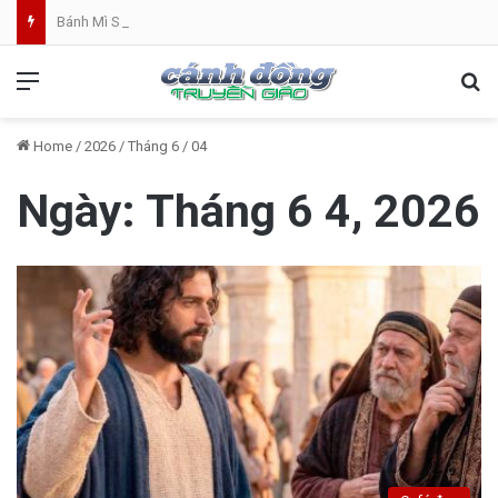
Bánh Mì Sáng | Thứ Bảy 08.08 | Thánh Đaminh, Linh mục
Menu
Se
Home
/
2026
/
Tháng 6
/
04
Ngày:
Tháng 6 4, 2026