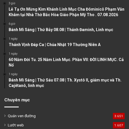
o
a
3 giờ
u
g
Lễ Tạ Ơn Mừng Kim Khánh Linh Mục Cha Đôminicô Phạm Văn
Khâm tại Nhà Thờ Bắc Hòa Giáo Phận Mỹ Tho . 07.08.2026
s
e
6 giờ
p
Bánh Mì Sáng | Thứ Bảy 08.08 | Thánh Đaminh, Linh mục
a
1 ngày
g
Thánh Vịnh Đáp Ca | Chúa Nhật 19 Thường Niên A
e
1 ngày
60 Năm Đời Tu. 25 Năm Linh Mục. Phần VII: ĐỜI LINH MỤC. Cả
Nổ
1 ngày
Bánh Mì Sáng | Thứ Sáu 07.08 | Th. Xystô II, giám mục và Th.
Cajêtanô, linh mục
Chuyên mục
Quán ven đường
3.651
Lướt web
1.607