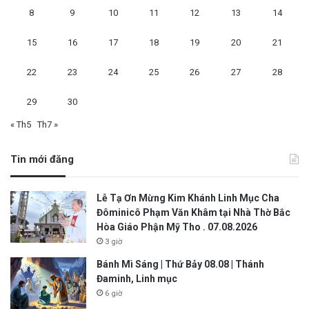
8
9
10
11
12
13
14
15
16
17
18
19
20
21
22
23
24
25
26
27
28
29
30
« Th5
Th7 »
Tin mới đăng
Lễ Tạ Ơn Mừng Kim Khánh Linh Mục Cha
Đôminicô Phạm Văn Khâm tại Nhà Thờ Bắc
Hòa Giáo Phận Mỹ Tho . 07.08.2026
3 giờ
Bánh Mì Sáng | Thứ Bảy 08.08 | Thánh
Đaminh, Linh mục
6 giờ