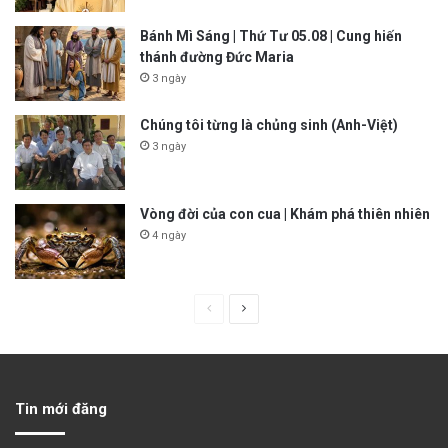
Bánh Mì Sáng | Thứ Tư 05.08 | Cung hiến
thánh đường Đức Maria
3 ngày
Chúng tôi từng là chủng sinh (Anh-Việt)
3 ngày
Vòng đời của con cua | Khám phá thiên nhiên
4 ngày
P
N
r
e
e
x
v
t
Tin mới đăng
i
p