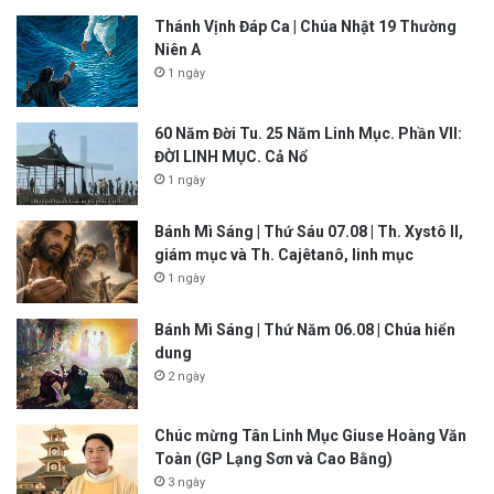
Thánh Vịnh Đáp Ca | Chúa Nhật 19 Thường
Niên A
1 ngày
60 Năm Đời Tu. 25 Năm Linh Mục. Phần VII:
ĐỜI LINH MỤC. Cả Nổ
1 ngày
Bánh Mì Sáng | Thứ Sáu 07.08 | Th. Xystô II,
giám mục và Th. Cajêtanô, linh mục
1 ngày
Bánh Mì Sáng | Thứ Năm 06.08 | Chúa hiển
dung
2 ngày
Chúc mừng Tân Linh Mục Giuse Hoàng Văn
Toàn (GP Lạng Sơn và Cao Bằng)
3 ngày