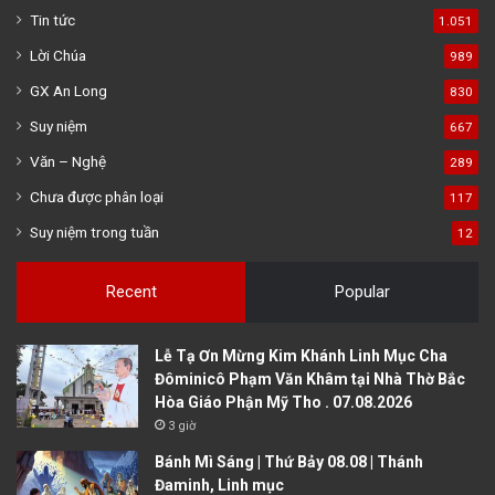
Tin tức
1.051
Lời Chúa
989
GX An Long
830
Suy niệm
667
Văn – Nghệ
289
Chưa được phân loại
117
Suy niệm trong tuần
12
Recent
Popular
Lễ Tạ Ơn Mừng Kim Khánh Linh Mục Cha
Đôminicô Phạm Văn Khâm tại Nhà Thờ Bắc
Hòa Giáo Phận Mỹ Tho . 07.08.2026
3 giờ
Bánh Mì Sáng | Thứ Bảy 08.08 | Thánh
Đaminh, Linh mục