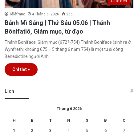
Café đen
Téléfranc
4 Tháng 6, 2026
256
Bánh Mì Sáng | Thứ Sáu 05.06 | Thánh
Bônifatiô, Giám mục, tử đạo
Thánh Boniface, Giám mục (672?-754) Thánh Boniface (sinh ra ở
Wynfreth; khoảng 675 – 5 tháng 6 năm 754) là một tu sĩ dòng
Benedictine người Anh…
Chi tiết »
Lịch
Tháng 6 2026
H
B
T
N
S
B
C
1
2
3
4
5
6
7