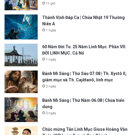
11 giờ
Thánh Vịnh Đáp Ca | Chúa Nhật 19 Thường
Niên A
1 ngày
60 Năm Đời Tu. 25 Năm Linh Mục. Phần VII:
ĐỜI LINH MỤC. Cả Nổ
1 ngày
Bánh Mì Sáng | Thứ Sáu 07.08 | Th. Xystô II,
giám mục và Th. Cajêtanô, linh mục
2 ngày
Bánh Mì Sáng | Thứ Năm 06.08 | Chúa hiển
dung
2 ngày
Chúc mừng Tân Linh Mục Giuse Hoàng Văn