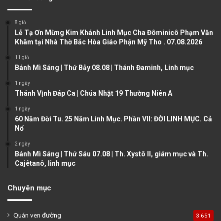
i
p
o
a
8 giờ
u
g
Lễ Tạ Ơn Mừng Kim Khánh Linh Mục Cha Đôminicô Phạm Văn
Khâm tại Nhà Thờ Bắc Hòa Giáo Phận Mỹ Tho . 07.08.2026
s
e
11 giờ
p
Bánh Mì Sáng | Thứ Bảy 08.08 | Thánh Đaminh, Linh mục
a
1 ngày
g
Thánh Vịnh Đáp Ca | Chúa Nhật 19 Thường Niên A
e
1 ngày
60 Năm Đời Tu. 25 Năm Linh Mục. Phần VII: ĐỜI LINH MỤC. Cả
Nổ
2 ngày
Bánh Mì Sáng | Thứ Sáu 07.08 | Th. Xystô II, giám mục và Th.
Cajêtanô, linh mục
Chuyên mục
Quán ven đường
3.651