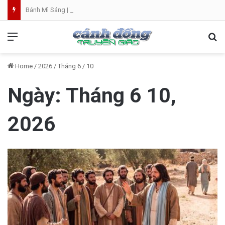
Bánh Mì Sáng | Thứ Bảy 08.08 | Thánh Đaminh, Linh mục
Menu
Se
Home
/
2026
/
Tháng 6
/
10
Ngày:
Tháng 6 10,
2026