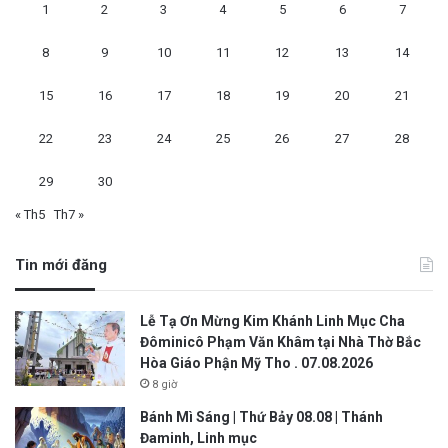
1
2
3
4
5
6
7
8
9
10
11
12
13
14
15
16
17
18
19
20
21
22
23
24
25
26
27
28
29
30
« Th5
Th7 »
Tin mới đăng
Lễ Tạ Ơn Mừng Kim Khánh Linh Mục Cha
Đôminicô Phạm Văn Khâm tại Nhà Thờ Bắc
Hòa Giáo Phận Mỹ Tho . 07.08.2026
8 giờ
Bánh Mì Sáng | Thứ Bảy 08.08 | Thánh
Đaminh, Linh mục