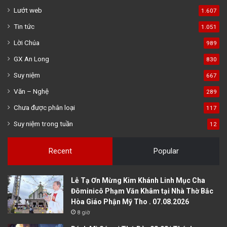
Lướt web
1.607
Tin tức
1.051
Lời Chúa
989
GX An Long
830
Suy niệm
667
Văn – Nghệ
289
Chưa được phân loại
117
Suy niệm trong tuần
12
Recent
Popular
Lễ Tạ Ơn Mừng Kim Khánh Linh Mục Cha
Đôminicô Phạm Văn Khâm tại Nhà Thờ Bắc
Hòa Giáo Phận Mỹ Tho . 07.08.2026
8 giờ