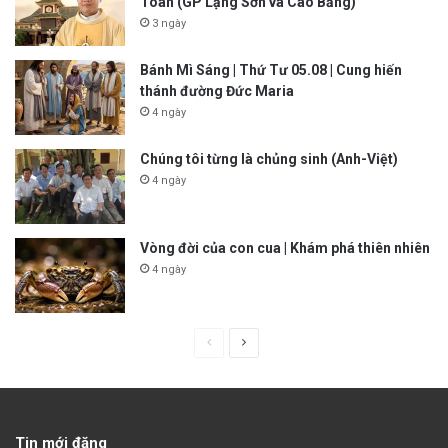
Toàn (GP Lạng Sơn và Cao Bằng)
3 ngày
Bánh Mì Sáng | Thứ Tư 05.08 | Cung hiến
thánh đường Đức Maria
4 ngày
Chúng tôi từng là chủng sinh (Anh-Việt)
4 ngày
Vòng đời của con cua | Khám phá thiên nhiên
4 ngày
P
N
r
e
e
x
v
t
Tin mới đăng