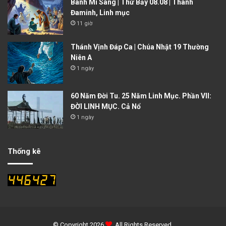
Bánh Mì Sáng | Thứ Bảy 08.08 | Thánh
Đaminh, Linh mục
11 giờ
Thánh Vịnh Đáp Ca | Chúa Nhật 19 Thường
Niên A
1 ngày
60 Năm Đời Tu. 25 Năm Linh Mục. Phần VII:
ĐỜI LINH MỤC. Cả Nổ
1 ngày
Thống kê
© Copyright 2026
. All Rights Reserved.