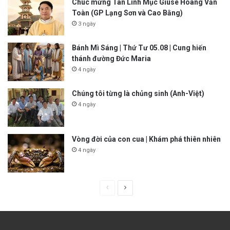
Chúc mừng Tân Linh Mục Giuse Hoàng Văn
Toàn (GP Lạng Sơn và Cao Bằng)
3 ngày
Bánh Mì Sáng | Thứ Tư 05.08 | Cung hiến
thánh đường Đức Maria
4 ngày
Chúng tôi từng là chủng sinh (Anh-Việt)
4 ngày
Vòng đời của con cua | Khám phá thiên nhiên
4 ngày
P
N
r
e
e
x