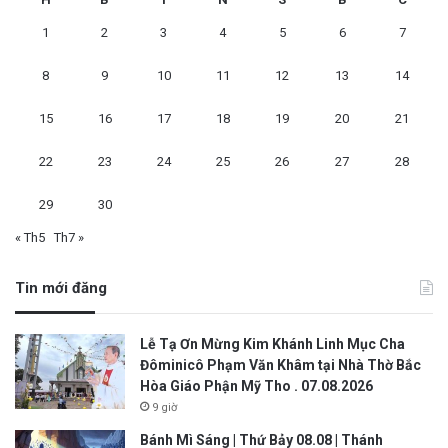
1
2
3
4
5
6
7
8
9
10
11
12
13
14
15
16
17
18
19
20
21
22
23
24
25
26
27
28
29
30
« Th5
Th7 »
Tin mới đăng
Lễ Tạ Ơn Mừng Kim Khánh Linh Mục Cha
Đôminicô Phạm Văn Khâm tại Nhà Thờ Bắc
Hòa Giáo Phận Mỹ Tho . 07.08.2026
9 giờ
Bánh Mì Sáng | Thứ Bảy 08.08 | Thánh