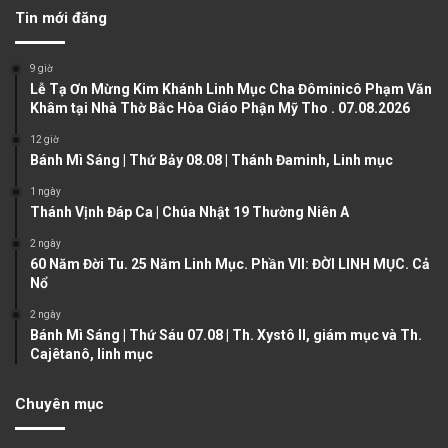
v
t
Tin mới đăng
i
p
o
a
9 giờ
u
g
Lễ Tạ Ơn Mừng Kim Khánh Linh Mục Cha Đôminicô Phạm Văn
Khâm tại Nhà Thờ Bắc Hòa Giáo Phận Mỹ Tho . 07.08.2026
s
e
12 giờ
p
Bánh Mì Sáng | Thứ Bảy 08.08 | Thánh Đaminh, Linh mục
a
1 ngày
g
Thánh Vịnh Đáp Ca | Chúa Nhật 19 Thường Niên A
e
2 ngày
60 Năm Đời Tu. 25 Năm Linh Mục. Phần VII: ĐỜI LINH MỤC. Cả
Nổ
2 ngày
Bánh Mì Sáng | Thứ Sáu 07.08 | Th. Xystô II, giám mục và Th.
Cajêtanô, linh mục
Chuyên mục