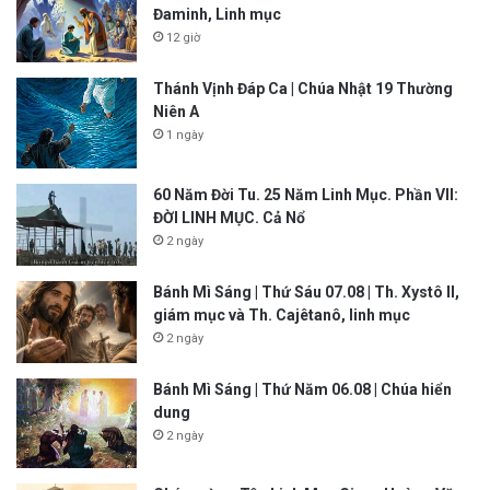
Đaminh, Linh mục
12 giờ
Thánh Vịnh Đáp Ca | Chúa Nhật 19 Thường
Niên A
1 ngày
60 Năm Đời Tu. 25 Năm Linh Mục. Phần VII:
ĐỜI LINH MỤC. Cả Nổ
2 ngày
Bánh Mì Sáng | Thứ Sáu 07.08 | Th. Xystô II,
giám mục và Th. Cajêtanô, linh mục
2 ngày
Bánh Mì Sáng | Thứ Năm 06.08 | Chúa hiển
dung
2 ngày