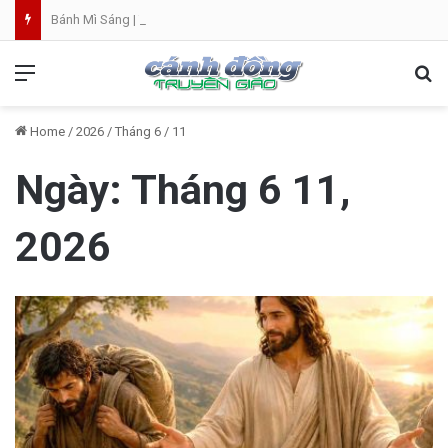
Bánh Mì Sáng | Thứ Bảy 08.08 | Thánh Đaminh, Linh mục
Menu
Se
Home
/
2026
/
Tháng 6
/
11
Ngày:
Tháng 6 11,
2026