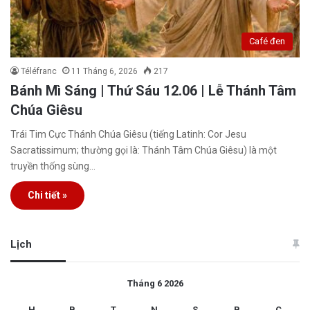
Café đen
Téléfranc
11 Tháng 6, 2026
217
Bánh Mì Sáng | Thứ Sáu 12.06 | Lễ Thánh Tâm
Chúa Giêsu
Trái Tim Cực Thánh Chúa Giêsu (tiếng Latinh: Cor Jesu
Sacratissimum; thường gọi là: Thánh Tâm Chúa Giêsu) là một
truyền thống sùng…
Chi tiết »
Lịch
Tháng 6 2026
H
B
T
N
S
B
C