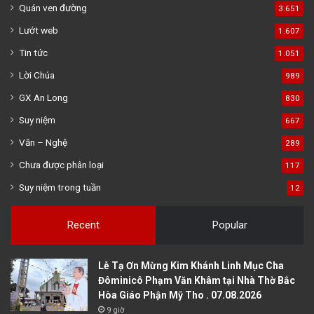
Quán ven đường
3.651
Lướt web
1.607
Tin tức
1.051
Lời Chúa
989
GX An Long
830
Suy niệm
667
Văn – Nghệ
289
Chưa được phân loại
117
Suy niệm trong tuần
12
Recent
Popular
Lễ Tạ Ơn Mừng Kim Khánh Linh Mục Cha
Đôminicô Phạm Văn Khâm tại Nhà Thờ Bắc
Hòa Giáo Phận Mỹ Tho . 07.08.2026
9 giờ