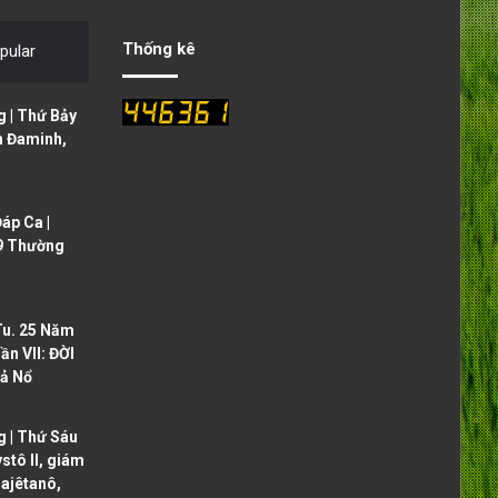
i
p
o
a
Thống kê
pular
u
g
s
e
 | Thứ Bảy
p
h Đaminh,
a
g
áp Ca |
e
9 Thường
Tu. 25 Năm
ần VII: ĐỜI
ả Nổ
 | Thứ Sáu
ystô II, giám
ajêtanô,