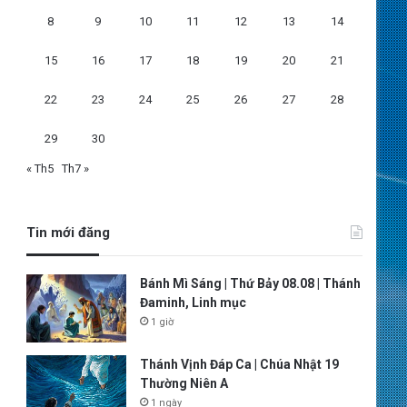
8
9
10
11
12
13
14
15
16
17
18
19
20
21
22
23
24
25
26
27
28
29
30
« Th5
Th7 »
Tin mới đăng
Bánh Mì Sáng | Thứ Bảy 08.08 | Thánh
Đaminh, Linh mục
1 giờ
Thánh Vịnh Đáp Ca | Chúa Nhật 19
Thường Niên A
1 ngày