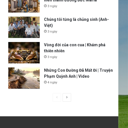
hiến thánh đường Đức Maria
3 ngày
Chúng tôi từng là chủng sinh (Anh-
Việt)
3 ngày
Vòng đời của con cua | Khám phá
thiên nhiên
3 ngày
Những Con Đường Đã Mất Đi | Truyện
Phạm Quỳnh Anh | Video
4 ngày
P
N
r
e
e
x
v
t