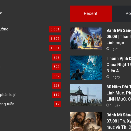
c
Recent
Po
đường
3.651
Bánh Mì Sáng
08.08 | Thán
1.607
Linh mục
1.051
1 giờ
989
Thánh Vịnh Đ
Chúa Nhật 1
g
829
Niên A
667
1 ngày
ệ
289
60 Năm Đời 
Linh Mục. Ph
phân loại
117
LINH MỤC. C
ong tuần
12
1 ngày
Bánh Mì Sáng
07.08 | Th. X
mục và Th. C