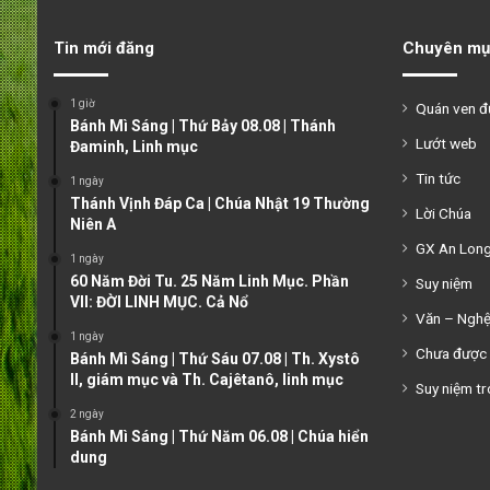
Tin mới đăng
Chuyên mụ
1 giờ
Quán ven 
Bánh Mì Sáng | Thứ Bảy 08.08 | Thánh
Lướt web
Đaminh, Linh mục
Tin tức
1 ngày
Thánh Vịnh Đáp Ca | Chúa Nhật 19 Thường
Lời Chúa
Niên A
GX An Lon
1 ngày
60 Năm Đời Tu. 25 Năm Linh Mục. Phần
Suy niệm
VII: ĐỜI LINH MỤC. Cả Nổ
Văn – Ngh
1 ngày
Chưa được 
Bánh Mì Sáng | Thứ Sáu 07.08 | Th. Xystô
II, giám mục và Th. Cajêtanô, linh mục
Suy niệm tr
2 ngày
Bánh Mì Sáng | Thứ Năm 06.08 | Chúa hiển
dung