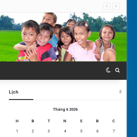
Switch skin
Search 
Lịch
Tháng 6 2026
H
B
T
N
S
B
C
1
2
3
4
5
6
7