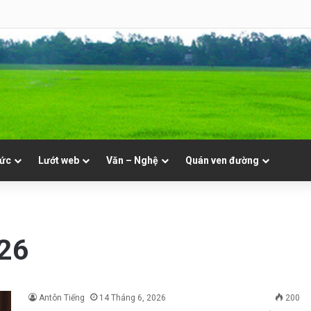
hật 19 Thường Niên A
tức
Lướt web
Văn – Nghệ
Quán ven đường
026
Antôn Tiếng
14 Tháng 6, 2026
200