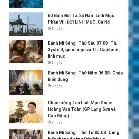
60 Năm Đời Tu. 25 Năm Linh Mục.
Phần VII: ĐỜI LINH MỤC. Cả Nổ
1 ngày
Bánh Mì Sáng | Thứ Sáu 07.08 | Th.
Xystô II, giám mục và Th. Cajêtanô,
linh mục
1 ngày
Bánh Mì Sáng | Thứ Năm 06.08 | Chúa
hiển dung
2 ngày
Chúc mừng Tân Linh Mục Giuse
Hoàng Văn Toàn (GP Lạng Sơn và
Cao Bằng)
2 ngày
Bánh Mì Sáng | Thứ Tư 05.08 | Cung