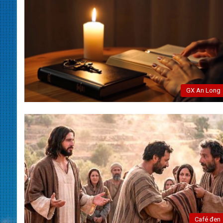
GX An Long
Café đen