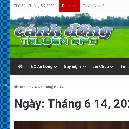
Thứ Sáu, Tháng 8 7 2026
Thánh Vịnh Đáp Ca | Chúa N
Tin nhanh
GX An Long
Suy niệm
Lời Chúa
Tin 
Home
/
2026
/
Tháng 6
/
14
Ngày:
Tháng 6 14, 2