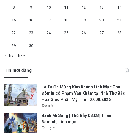
8
9
10
11
12
13
14
15
16
17
18
19
20
21
22
23
24
25
26
27
28
29
30
« Th5
Th7 »
Tin mới đăng
Lễ Tạ Ơn Mừng Kim Khánh Linh Mục Cha
Đôminicô Phạm Văn Khâm tại Nhà Thờ Bắc
Hòa Giáo Phận Mỹ Tho . 07.08.2026
8 giờ
Bánh Mì Sáng | Thứ Bảy 08.08 | Thánh
Đaminh, Linh mục
11 giờ