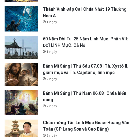
Thánh Vịnh Đáp Ca | Chúa Nhật 19 Thường
Niên A
1 ngày
60 Năm Đời Tu. 25 Năm Linh Mục. Phần VII:
ĐỜI LINH MỤC. Cả Nổ
1 ngày
Bánh Mì Sáng | Thứ Sáu 07.08 | Th. Xystô II,
giám mục và Th. Cajêtanô, linh mục
2 ngày
Bánh Mì Sáng | Thứ Năm 06.08 | Chúa hiển
dung
2 ngày
Chúc mừng Tân Linh Mục Giuse Hoàng Văn
Toàn (GP Lạng Sơn và Cao Bằng)
3 ngày