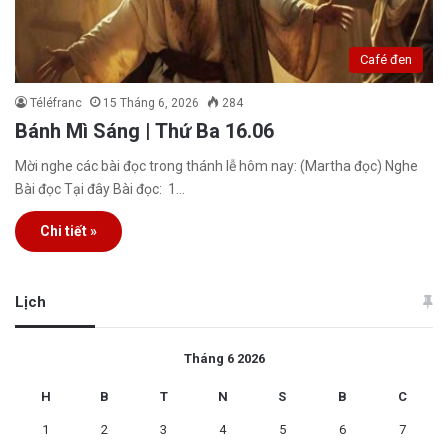
Café đen
Téléfranc
15 Tháng 6, 2026
284
Bánh Mì Sáng | Thứ Ba 16.06
Mời nghe các bài đọc trong thánh lễ hôm nay: (Martha đọc) Nghe
Bài đọc Tại đây Bài đọc: 1…
Chi tiết »
Lịch
Tháng 6 2026
H
B
T
N
S
B
C
1
2
3
4
5
6
7