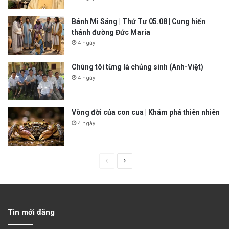
Bánh Mì Sáng | Thứ Tư 05.08 | Cung hiến
thánh đường Đức Maria
4 ngày
Chúng tôi từng là chủng sinh (Anh-Việt)
4 ngày
Vòng đời của con cua | Khám phá thiên nhiên
4 ngày
P
N
r
e
e
x
v
t
Tin mới đăng
i
p