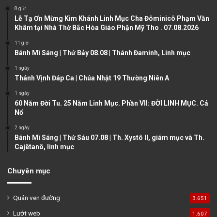
o
a
8 giờ
u
g
Lễ Tạ Ơn Mừng Kim Khánh Linh Mục Cha Đôminicô Phạm Văn
Khâm tại Nhà Thờ Bắc Hòa Giáo Phận Mỹ Tho . 07.08.2026
s
e
11 giờ
p
Bánh Mì Sáng | Thứ Bảy 08.08 | Thánh Đaminh, Linh mục
a
1 ngày
g
Thánh Vịnh Đáp Ca | Chúa Nhật 19 Thường Niên A
e
1 ngày
60 Năm Đời Tu. 25 Năm Linh Mục. Phần VII: ĐỜI LINH MỤC. Cả
Nổ
2 ngày
Bánh Mì Sáng | Thứ Sáu 07.08 | Th. Xystô II, giám mục và Th.
Cajêtanô, linh mục
Chuyên mục
Quán ven đường
3.651
Lướt web
1.607