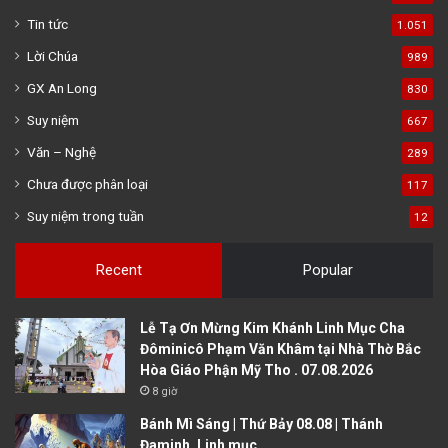
Tin tức
1.051
Lời Chúa
989
GX An Long
830
Suy niệm
667
Văn – Nghệ
289
Chưa được phân loại
117
Suy niệm trong tuần
12
Recent
Popular
Lễ Tạ Ơn Mừng Kim Khánh Linh Mục Cha
Đôminicô Phạm Văn Khâm tại Nhà Thờ Bắc
Hòa Giáo Phận Mỹ Tho . 07.08.2026
8 giờ
Bánh Mì Sáng | Thứ Bảy 08.08 | Thánh
Đaminh, Linh mục