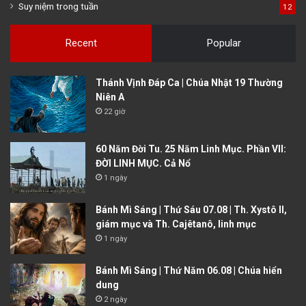
Suy niệm trong tuần
12
Recent
Popular
Thánh Vịnh Đáp Ca | Chúa Nhật 19 Thường
Niên A
22 giờ
60 Năm Đời Tu. 25 Năm Linh Mục. Phần VII:
ĐỜI LINH MỤC. Cả Nổ
1 ngày
Bánh Mì Sáng | Thứ Sáu 07.08 | Th. Xystô II,
giám mục và Th. Cajêtanô, linh mục
1 ngày
Bánh Mì Sáng | Thứ Năm 06.08 | Chúa hiển
dung
2 ngày