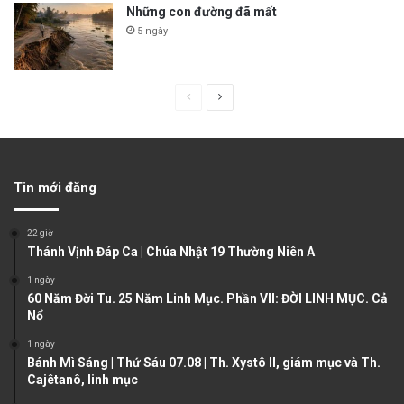
Những con đường đã mất
5 ngày
P
N
r
e
e
x
v
t
Tin mới đăng
i
p
o
a
22 giờ
u
g
Thánh Vịnh Đáp Ca | Chúa Nhật 19 Thường Niên A
s
e
1 ngày
60 Năm Đời Tu. 25 Năm Linh Mục. Phần VII: ĐỜI LINH MỤC. Cả
p
Nổ
a
1 ngày
g
Bánh Mì Sáng | Thứ Sáu 07.08 | Th. Xystô II, giám mục và Th.
e
Cajêtanô, linh mục