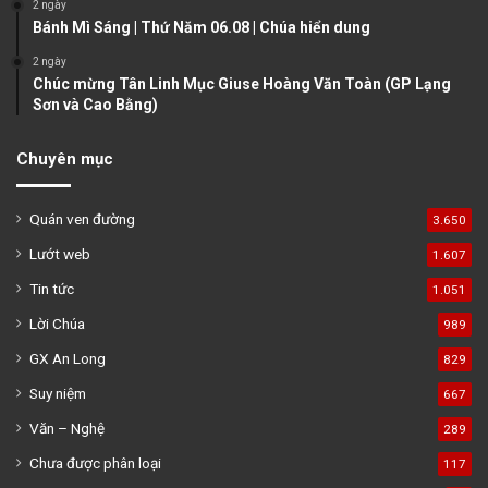
2 ngày
Bánh Mì Sáng | Thứ Năm 06.08 | Chúa hiển dung
2 ngày
Chúc mừng Tân Linh Mục Giuse Hoàng Văn Toàn (GP Lạng
Sơn và Cao Bằng)
Chuyên mục
Quán ven đường
3.650
Lướt web
1.607
Tin tức
1.051
Lời Chúa
989
GX An Long
829
Suy niệm
667
Văn – Nghệ
289
Chưa được phân loại
117