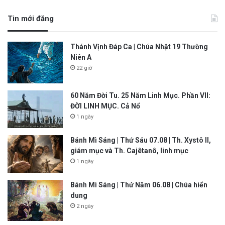
Tin mới đăng
Thánh Vịnh Đáp Ca | Chúa Nhật 19 Thường
Niên A
22 giờ
60 Năm Đời Tu. 25 Năm Linh Mục. Phần VII:
ĐỜI LINH MỤC. Cả Nổ
1 ngày
Bánh Mì Sáng | Thứ Sáu 07.08 | Th. Xystô II,
giám mục và Th. Cajêtanô, linh mục
1 ngày
Bánh Mì Sáng | Thứ Năm 06.08 | Chúa hiển
dung
2 ngày