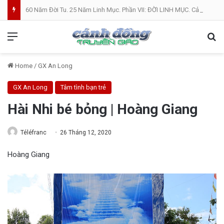
60 Năm Đời Tu. 25 Năm Linh Mục. Phần VII: ĐỜI LINH MỤC. Cả Nổ
Menu
Se
Home
/
GX An Long
GX An Long
Tâm tình bạn trẻ
Hài Nhi bé bỏng | Hoàng Giang
Téléfranc
26 Tháng 12, 2020
Hoàng Giang