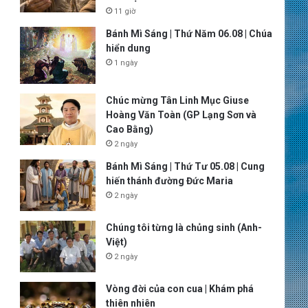
11 giờ
Bánh Mì Sáng | Thứ Năm 06.08 | Chúa
hiển dung
1 ngày
Chúc mừng Tân Linh Mục Giuse
Hoàng Văn Toàn (GP Lạng Sơn và
Cao Bằng)
2 ngày
Bánh Mì Sáng | Thứ Tư 05.08 | Cung
hiến thánh đường Đức Maria
2 ngày
Chúng tôi từng là chủng sinh (Anh-
Việt)
2 ngày
Vòng đời của con cua | Khám phá
thiên nhiên