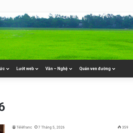
8 | Th. Xystô II, giám mục và Th. Cajêtanô, linh mục
tức
Lướt web
Văn – Nghệ
Quán ven đường
6
Téléfranc
7 Tháng 5, 2026
359