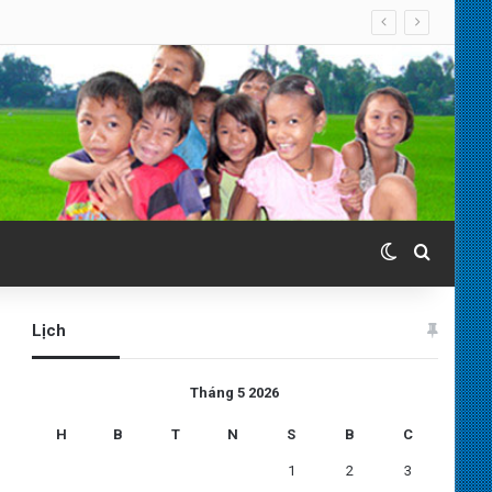
Switch skin
Search 
Lịch
Tháng 5 2026
H
B
T
N
S
B
C
1
2
3