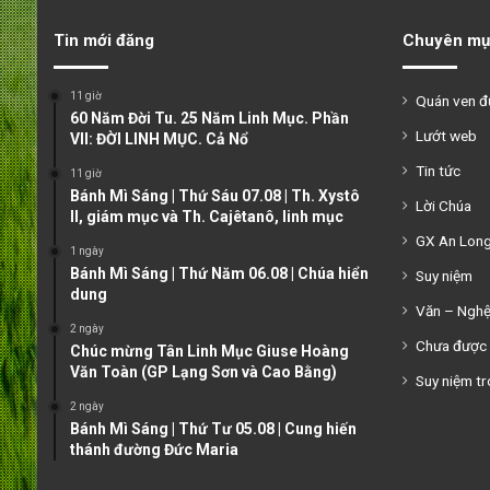
Tin mới đăng
Chuyên mụ
11 giờ
Quán ven 
60 Năm Đời Tu. 25 Năm Linh Mục. Phần
Lướt web
VII: ĐỜI LINH MỤC. Cả Nổ
Tin tức
11 giờ
Bánh Mì Sáng | Thứ Sáu 07.08 | Th. Xystô
Lời Chúa
II, giám mục và Th. Cajêtanô, linh mục
GX An Lon
1 ngày
Bánh Mì Sáng | Thứ Năm 06.08 | Chúa hiển
Suy niệm
dung
Văn – Ngh
2 ngày
Chưa được 
Chúc mừng Tân Linh Mục Giuse Hoàng
Văn Toàn (GP Lạng Sơn và Cao Bằng)
Suy niệm tr
2 ngày
Bánh Mì Sáng | Thứ Tư 05.08 | Cung hiến
thánh đường Đức Maria