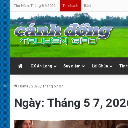
Thứ Năm, Tháng 8 6 2026
Bánh Mì Sáng | Thứ Sáu 07.0
Tin nhanh
GX An Long
Suy niệm
Lời Chúa
Tin 
Home
/
2026
/
Tháng 5
/
07
Ngày:
Tháng 5 7, 202