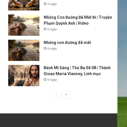
3 ngày
Những Con Đường Đã Mất Đi | Truyện
Phạm Quỳnh Anh | Video
3 ngày
Những con đường đã mất
4 ngày
Bánh Mì Sáng | Thứ Ba 04.08 | Thánh
Gioan Maria Vianney, Linh mục
4 ngày
P
N
r
e
e
x
v
t
i
p