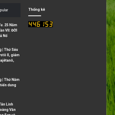
o
a
Thống kê
pular
u
g
s
e
Tu. 25 Năm
p
ần VII: ĐỜI
ả Nổ
a
g
 | Thứ Sáu
e
ystô II, giám
ajêtanô,
g | Thứ Năm
 hiển dung
ân Linh
oàng Văn