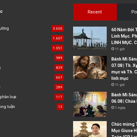
c
Recent
Po
đường
3.650
60 Năm Đời 
Linh Mục. Ph
1.607
LINH MỤC. C
1.051
11 giờ
989
Bánh Mì Sáng
07.08 | Th. X
g
829
mục và Th. C
667
linh mục
11 giờ
ệ
289
Bánh Mì Sán
phân loại
117
06.08 | Chúa
ong tuần
12
1 ngày
Chúc mừng T
Mục Giuse H