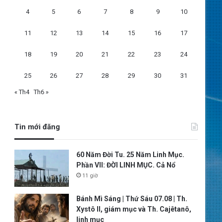
4
5
6
7
8
9
10
11
12
13
14
15
16
17
18
19
20
21
22
23
24
25
26
27
28
29
30
31
« Th4
Th6 »
Tin mới đăng
60 Năm Đời Tu. 25 Năm Linh Mục.
Phần VII: ĐỜI LINH MỤC. Cả Nổ
11 giờ
Bánh Mì Sáng | Thứ Sáu 07.08 | Th.
Xystô II, giám mục và Th. Cajêtanô,
linh mục