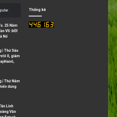
o
a
Thống kê
pular
u
g
s
e
Tu. 25 Năm
p
ần VII: ĐỜI
ả Nổ
a
g
 | Thứ Sáu
e
ystô II, giám
ajêtanô,
g | Thứ Năm
 hiển dung
ân Linh
oàng Văn