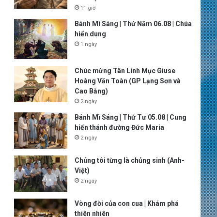
11 giờ
Bánh Mì Sáng | Thứ Năm 06.08 | Chúa
hiển dung
1 ngày
Chúc mừng Tân Linh Mục Giuse
Hoàng Văn Toàn (GP Lạng Sơn và
Cao Bằng)
2 ngày
Bánh Mì Sáng | Thứ Tư 05.08 | Cung
hiến thánh đường Đức Maria
2 ngày
Chúng tôi từng là chủng sinh (Anh-
Việt)
2 ngày
Vòng đời của con cua | Khám phá
thiên nhiên