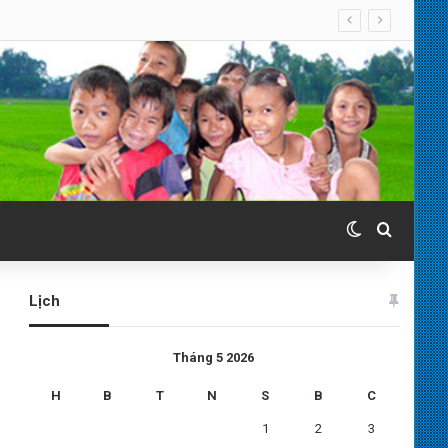
Switch skin
Search 
Lịch
Tháng 5 2026
H
B
T
N
S
B
C
1
2
3