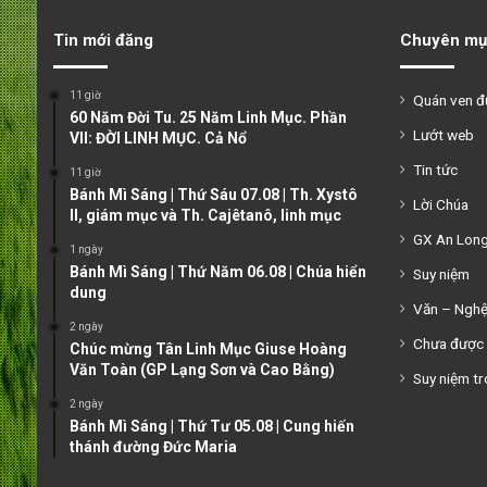
Tin mới đăng
Chuyên mụ
11 giờ
Quán ven 
60 Năm Đời Tu. 25 Năm Linh Mục. Phần
Lướt web
VII: ĐỜI LINH MỤC. Cả Nổ
Tin tức
11 giờ
Bánh Mì Sáng | Thứ Sáu 07.08 | Th. Xystô
Lời Chúa
II, giám mục và Th. Cajêtanô, linh mục
GX An Lon
1 ngày
Bánh Mì Sáng | Thứ Năm 06.08 | Chúa hiển
Suy niệm
dung
Văn – Ngh
2 ngày
Chưa được 
Chúc mừng Tân Linh Mục Giuse Hoàng
Văn Toàn (GP Lạng Sơn và Cao Bằng)
Suy niệm tr
2 ngày
Bánh Mì Sáng | Thứ Tư 05.08 | Cung hiến
thánh đường Đức Maria