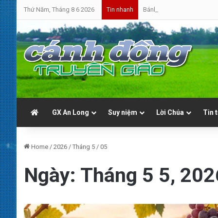
Thứ Năm, Tháng 8 6 2026
Bánh Mì Sáng | Thứ Sáu 07.0
Tin nhanh
GX An Long
Suy niệm
Lời Chúa
Tin 
Home
/
2026
/
Tháng 5
/
05
Ngày:
Tháng 5 5, 202