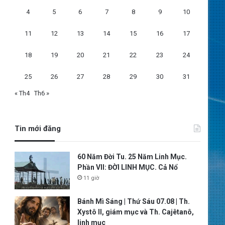
4
5
6
7
8
9
10
11
12
13
14
15
16
17
18
19
20
21
22
23
24
25
26
27
28
29
30
31
« Th4
Th6 »
Tin mới đăng
60 Năm Đời Tu. 25 Năm Linh Mục.
Phần VII: ĐỜI LINH MỤC. Cả Nổ
11 giờ
Bánh Mì Sáng | Thứ Sáu 07.08 | Th.
Xystô II, giám mục và Th. Cajêtanô,
linh mục