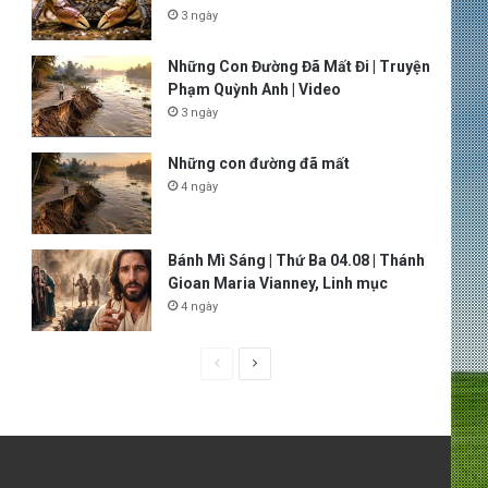
3 ngày
Những Con Đường Đã Mất Đi | Truyện
Phạm Quỳnh Anh | Video
3 ngày
Những con đường đã mất
4 ngày
Bánh Mì Sáng | Thứ Ba 04.08 | Thánh
Gioan Maria Vianney, Linh mục
4 ngày
P
N
r
e
e
x
v
t
i
p