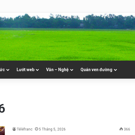
8 | Th. Xystô II, giám mục và Th. Cajêtanô, linh mục
tức
Lướt web
Văn – Nghệ
Quán ven đường
6
Téléfranc
5 Tháng 5, 2026
366