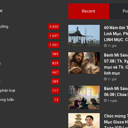
c
Recent
Po
đường
3.650
60 Năm Đời 
Linh Mục. Ph
1.607
LINH MỤC. C
1.051
11 giờ
989
Bánh Mì Sáng
07.08 | Th. X
g
829
mục và Th. C
667
linh mục
11 giờ
ệ
289
Bánh Mì Sán
phân loại
117
06.08 | Chúa
ong tuần
12
1 ngày
Chúc mừng T
Mục Giuse H