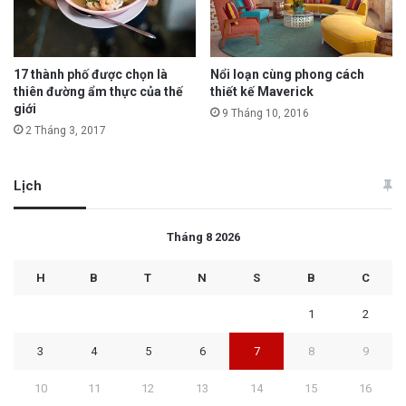
17 thành phố được chọn là
Nổi loạn cùng phong cách
thiên đường ẩm thực của thế
thiết kế Maverick
giới
9 Tháng 10, 2016
2 Tháng 3, 2017
Lịch
Tháng 8 2026
H
B
T
N
S
B
C
1
2
3
4
5
6
7
8
9
10
11
12
13
14
15
16