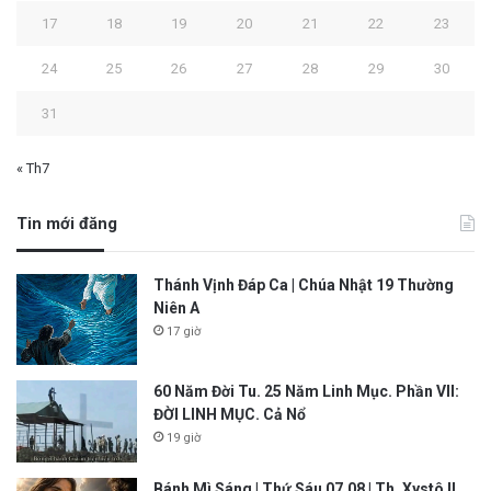
17
18
19
20
21
22
23
24
25
26
27
28
29
30
31
« Th7
Tin mới đăng
Thánh Vịnh Đáp Ca | Chúa Nhật 19 Thường
Niên A
17 giờ
60 Năm Đời Tu. 25 Năm Linh Mục. Phần VII:
ĐỜI LINH MỤC. Cả Nổ
19 giờ
Bánh Mì Sáng | Thứ Sáu 07.08 | Th. Xystô II,