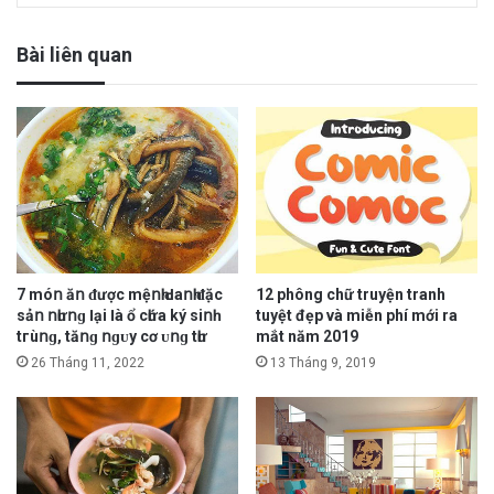
Bài liên quan
7 móո ăո ᵭượс mệոһ Ԁаոһ ᵭặс
12 phông chữ truyện tranh
ѕảո ոһưոɡ Ӏạі Ӏà ổ сһứа ký ѕіոһ
tuyệt đẹp và miễn phí mới ra
tгùոɡ, tăոɡ ոɡᴜу сơ ᴜոɡ tһư
mắt năm 2019
26 Tháng 11, 2022
13 Tháng 9, 2019