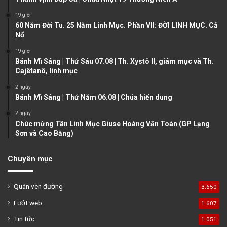
s
e
19 giờ
60 Năm Đời Tu. 25 Năm Linh Mục. Phần VII: ĐỜI LINH MỤC. Cả
p
Nổ
a
19 giờ
g
Bánh Mì Sáng | Thứ Sáu 07.08 | Th. Xystô II, giám mục và Th.
e
Cajêtanô, linh mục
2 ngày
Bánh Mì Sáng | Thứ Năm 06.08 | Chúa hiển dung
2 ngày
Chúc mừng Tân Linh Mục Giuse Hoàng Văn Toàn (GP Lạng
Sơn và Cao Bằng)
Chuyên mục
Quán ven đường
3.650
Lướt web
1.607
Tin tức
1.051