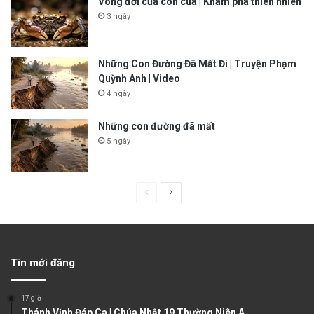
Vòng đời của con cua | Khám phá thiên nhiên
3 ngày
Những Con Đường Đã Mất Đi | Truyện Phạm
Quỳnh Anh | Video
4 ngày
Những con đường đã mất
5 ngày
P
N
r
e
e
x
v
t
Tin mới đăng
i
p
o
a
17 giờ
u
g
Thánh Vịnh Đáp Ca | Chúa Nhật 19 Thường Niên A