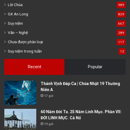
Lời Chúa
989
GX An Long
829
Suy niệm
667
Văn – Nghệ
289
Chưa được phân loại
117
Suy niệm trong tuần
12
Recent
Popular
Thánh Vịnh Đáp Ca | Chúa Nhật 19 Thường
Niên A
17 giờ
60 Năm Đời Tu. 25 Năm Linh Mục. Phần VII:
ĐỜI LINH MỤC. Cả Nổ
19 giờ