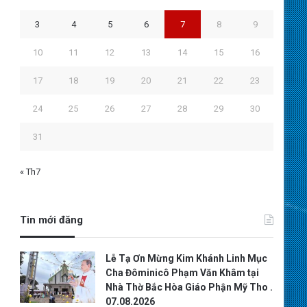
3
4
5
6
7
8
9
10
11
12
13
14
15
16
17
18
19
20
21
22
23
24
25
26
27
28
29
30
31
« Th7
Tin mới đăng
Lễ Tạ Ơn Mừng Kim Khánh Linh Mục
Cha Đôminicô Phạm Văn Khâm tại
Nhà Thờ Bắc Hòa Giáo Phận Mỹ Tho .
07.08.2026