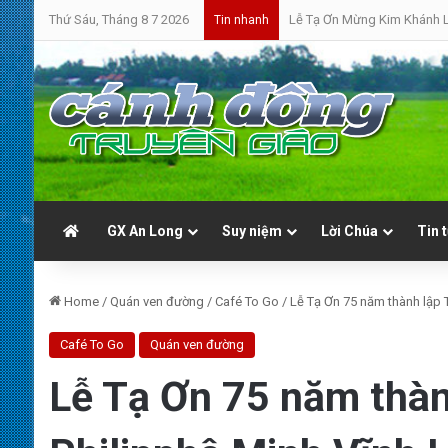
Thứ Sáu, Tháng 8 7 2026
Bánh Mì Sáng | Thứ Bảy 08.
Tin nhanh
GX An Long
Suy niệm
Lời Chúa
Tin 
Home
/
Quán ven đường
/
Café To Go
/
Lễ Tạ Ơn 75 năm thành lập 
Café To Go
Quán ven đường
Lễ Tạ Ơn 75 năm thàn