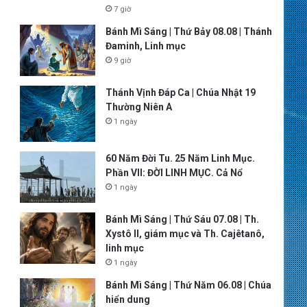
7 giờ
Bánh Mì Sáng | Thứ Bảy 08.08 | Thánh
Đaminh, Linh mục
9 giờ
Thánh Vịnh Đáp Ca | Chúa Nhật 19
Thường Niên A
1 ngày
60 Năm Đời Tu. 25 Năm Linh Mục.
Phần VII: ĐỜI LINH MỤC. Cả Nổ
1 ngày
Bánh Mì Sáng | Thứ Sáu 07.08 | Th.
Xystô II, giám mục và Th. Cajêtanô,
linh mục
1 ngày
Bánh Mì Sáng | Thứ Năm 06.08 | Chúa
hiển dung