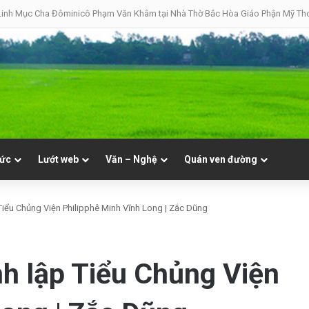
08 | Thánh Đaminh, Linh mục
tức
Lướt web
Văn – Nghệ
Quán ven đường
Tiểu Chủng Viện Philipphê Minh Vĩnh Long | Zắc Dũng
h lập Tiểu Chủng Viện