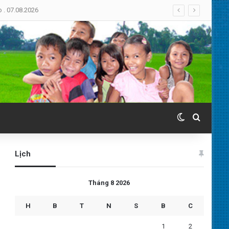
Switch skin
Search 
Lịch
Tháng 8 2026
H
B
T
N
S
B
C
1
2