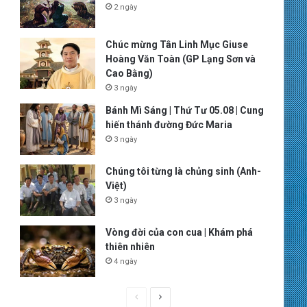
2 ngày
Chúc mừng Tân Linh Mục Giuse
Hoàng Văn Toàn (GP Lạng Sơn và
Cao Bằng)
3 ngày
Bánh Mì Sáng | Thứ Tư 05.08 | Cung
hiến thánh đường Đức Maria
3 ngày
Chúng tôi từng là chủng sinh (Anh-
Việt)
3 ngày
Vòng đời của con cua | Khám phá
thiên nhiên
4 ngày
P
N