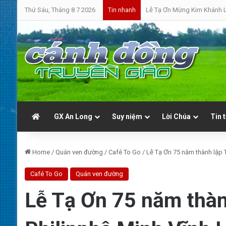
Thứ Sáu, Tháng 8 7 2026
Bánh Mì Sáng | Thứ Bảy 08.
Tin nhanh
GX An Long
Suy niệm
Lời Chúa
Tin 
Home
/
Quán ven đường
/
Café To Go
/
Lễ Tạ Ơn 75 năm thành lập 
Café To Go
Quán ven đường
Lễ Tạ Ơn 75 năm thàn