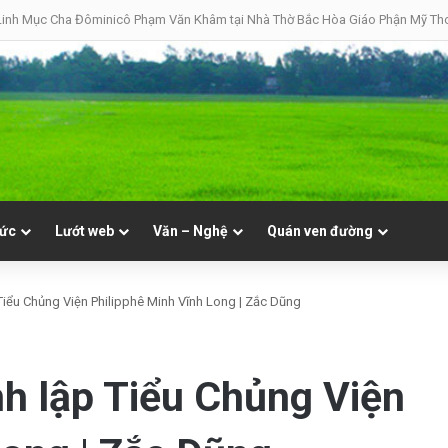
08 | Thánh Đaminh, Linh mục
tức
Lướt web
Văn – Nghệ
Quán ven đường
Tiểu Chủng Viện Philipphê Minh Vĩnh Long | Zắc Dũng
h lập Tiểu Chủng Viện