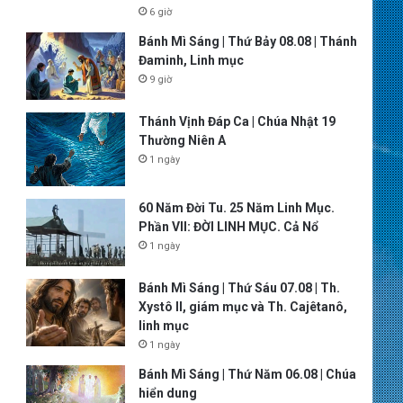
6 giờ
Bánh Mì Sáng | Thứ Bảy 08.08 | Thánh
Đaminh, Linh mục
9 giờ
Thánh Vịnh Đáp Ca | Chúa Nhật 19
Thường Niên A
1 ngày
60 Năm Đời Tu. 25 Năm Linh Mục.
Phần VII: ĐỜI LINH MỤC. Cả Nổ
1 ngày
Bánh Mì Sáng | Thứ Sáu 07.08 | Th.
Xystô II, giám mục và Th. Cajêtanô,
linh mục
1 ngày
Bánh Mì Sáng | Thứ Năm 06.08 | Chúa
hiển dung