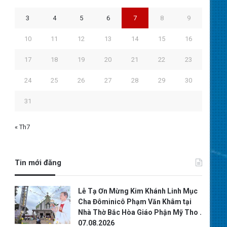
3
4
5
6
7
8
9
10
11
12
13
14
15
16
17
18
19
20
21
22
23
24
25
26
27
28
29
30
31
« Th7
Tin mới đăng
Lễ Tạ Ơn Mừng Kim Khánh Linh Mục
Cha Đôminicô Phạm Văn Khâm tại
Nhà Thờ Bắc Hòa Giáo Phận Mỹ Tho .
07.08.2026