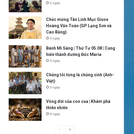
2 ngày
Chúc mừng Tân Linh Mục Giuse
Hoàng Văn Toàn (GP Lạng Sơn và
Cao Bằng)
3 ngày
Bánh Mì Sáng | Thứ Tư 05.08 | Cung
hiến thánh đường Đức Maria
3 ngày
Chúng tôi từng là chủng sinh (Anh-
Việt)
3 ngày
Vòng đời của con cua | Khám phá
thiên nhiên
4 ngày
P
N