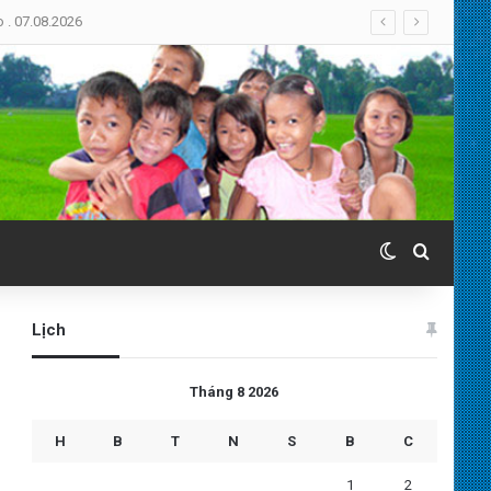
Switch skin
Search 
Lịch
Tháng 8 2026
H
B
T
N
S
B
C
1
2