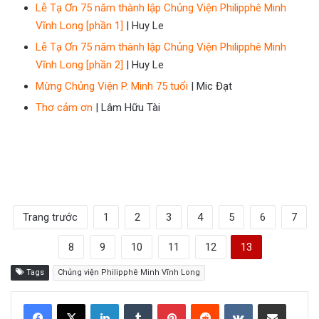
Lễ Tạ Ơn 75 năm thành lập Chủng Viện Philipphê Minh
Vĩnh Long [phần 1]
| Huy Le
Lễ Tạ Ơn 75 năm thành lập Chủng Viện Philipphê Minh
Vĩnh Long [phần 2]
| Huy Le
Mừng Chủng Viện P. Minh 75 tuổi
| Mic Đạt
Thơ cảm ơn
| Lâm Hữu Tài
Trang trước
1
2
3
4
5
6
7
8
9
10
11
12
13
Tags
Chủng viện Philipphê Minh Vĩnh Long
LinkedIn
Tumblr
Pinterest
Reddit
VKontakte
Share via Email