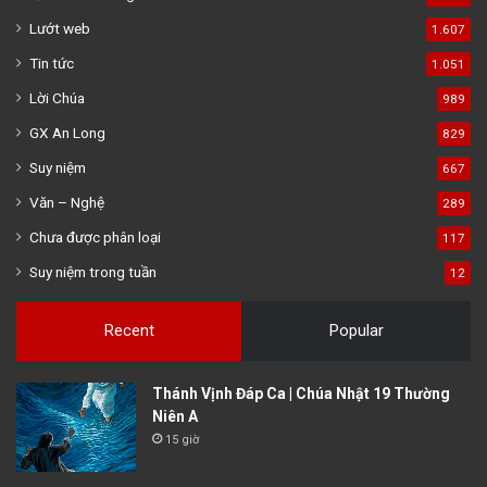
Lướt web
1.607
Tin tức
1.051
Lời Chúa
989
GX An Long
829
Suy niệm
667
Văn – Nghệ
289
Chưa được phân loại
117
Suy niệm trong tuần
12
Recent
Popular
Thánh Vịnh Đáp Ca | Chúa Nhật 19 Thường
Niên A
15 giờ