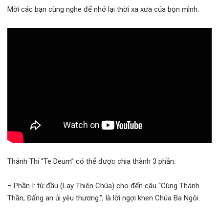
Mời các bạn cùng nghe để nhớ lại thời xa xưa của bọn mình.
Thánh Thi “Te Deum” có thể được chia thành 3 phần:
– Phần I: từ đầu (Lạy Thiên Chúa) cho đến câu “Cùng Thánh
Thần, Đấng an ủi yêu thương.”, là lời ngợi khen Chúa Ba Ngôi.