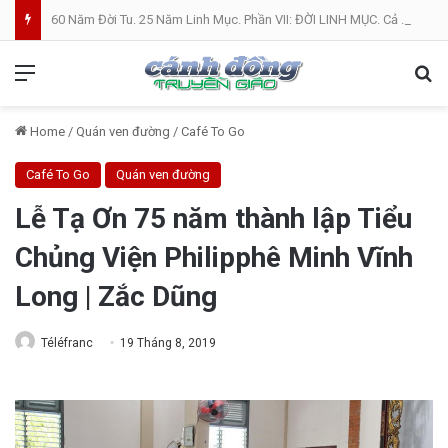
60 Năm Đời Tu. 25 Năm Linh Mục. Phần VII: ĐỜI LINH MỤC. Cả Nổ
Menu
Se
Home
/
Quán ven đường
/
Café To Go
Café To Go
Quán ven đường
Lễ Tạ Ơn 75 năm thành lập Tiểu
Chủng Viện Philipphê Minh Vĩnh
Long | Zắc Dũng
Téléfranc
19 Tháng 8, 2019