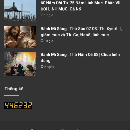
60 Năm Đời Tu. 25 Năm Linh Mục. Phần VII:
ĐỜI LINH MỤC. Cả Nổ
17 giờ
Bánh Mì Sáng | Thứ Sáu 07.08 | Th. Xystô II,
giám mục và Th. Cajêtanô, linh mục
18 giờ
Bánh Mì Sáng | Thứ Năm 06.08 | Chúa hiển
dung
2 ngày
Thống kê