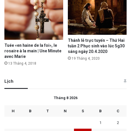
Thánh lễ trực tuyến – Thứ Hai
Tuée «en haine de la foi», le
tuần 2 Phục sinh vào lúc 5g30
rosaire à la main | Une Minute
sáng ngày 20.4.2020
avec Marie
19 Tháng 4, 2020
13 Tháng 4, 2018
Lịch
Tháng 8 2026
H
B
T
N
S
B
C
1
2