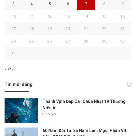
3
4
5
6
7
8
9
10
11
12
13
14
15
16
17
18
19
20
21
22
23
24
25
26
27
28
29
30
31
« Th7
Tin mới đăng
Thánh Vịnh Đáp Ca | Chúa Nhật 19 Thường
Niên A
15 giờ
60 Năm Đời Tu. 25 Năm Linh Mục. Phần VII: