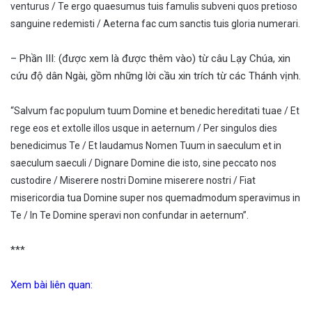
venturus / Te ergo quaesumus tuis famulis subveni quos pretioso
sanguine redemisti / Aeterna fac cum sanctis tuis gloria numerari.
– Phần III: (được xem là được thêm vào) từ câu Lạy Chúa, xin
cứu độ dân Ngài, gồm những lời cầu xin trích từ các Thánh vịnh.
“Salvum fac populum tuum Domine et benedic hereditati tuae / Et
rege eos et extolle illos usque in aeternum / Per singulos dies
benedicimus Te / Et laudamus Nomen Tuum in saeculum et in
saeculum saeculi / Dignare Domine die isto, sine peccato nos
custodire / Miserere nostri Domine miserere nostri / Fiat
misericordia tua Domine super nos quemadmodum speravimus in
Te / In Te Domine speravi non confundar in aeternum”.
***
Xem bài liên quan: