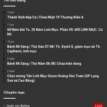
Tin mới đăng
i
p
o
a
15 giờ
u
g
Thánh Vịnh Đáp Ca | Chúa Nhật 19 Thường Niên A
s
e
17 giờ
60 Năm Đời Tu. 25 Năm Linh Mục. Phần VII: ĐỜI LINH MỤC. Cả
p
Nổ
a
18 giờ
g
Bánh Mì Sáng | Thứ Sáu 07.08 | Th. Xystô II, giám mục và Th.
e
Cajêtanô, linh mục
2 ngày
Bánh Mì Sáng | Thứ Năm 06.08 | Chúa hiển dung
2 ngày
Chúc mừng Tân Linh Mục Giuse Hoàng Văn Toàn (GP Lạng
Sơn và Cao Bằng)
Chuyên mục
Quán ven đường
3.650