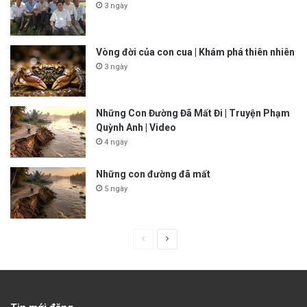
3 ngày
Vòng đời của con cua | Khám phá thiên nhiên
3 ngày
Những Con Đường Đã Mất Đi | Truyện Phạm
Quỳnh Anh | Video
4 ngày
Những con đường đã mất
5 ngày
P
N
r
e
e
x
v
t