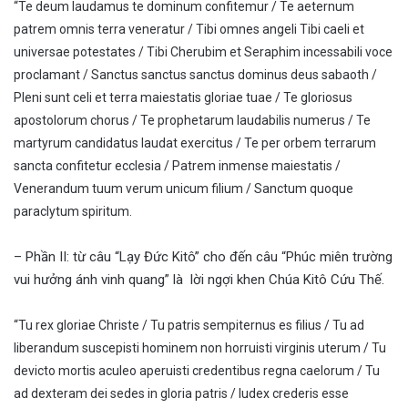
“Te deum laudamus te dominum confitemur / Te aeternum
patrem omnis terra veneratur / Tibi omnes angeli Tibi caeli et
universae potestates / Tibi Cherubim et Seraphim incessabili voce
proclamant / Sanctus sanctus sanctus dominus deus sabaoth /
Pleni sunt celi et terra maiestatis gloriae tuae / Te gloriosus
apostolorum chorus / Te prophetarum laudabilis numerus / Te
martyrum candidatus laudat exercitus / Te per orbem terrarum
sancta confitetur ecclesia / Patrem inmense maiestatis /
Venerandum tuum verum unicum filium / Sanctum quoque
paraclytum spiritum.
– Phần II: từ câu “Lạy Đức Kitô” cho đến câu “Phúc miên trường
vui hưởng ánh vinh quang” là lời ngợi khen Chúa Kitô Cứu Thế.
“Tu rex gloriae Christe / Tu patris sempiternus es filius / Tu ad
liberandum suscepisti hominem non horruisti virginis uterum / Tu
devicto mortis aculeo aperuisti credentibus regna caelorum / Tu
ad dexteram dei sedes in gloria patris / Iudex crederis esse