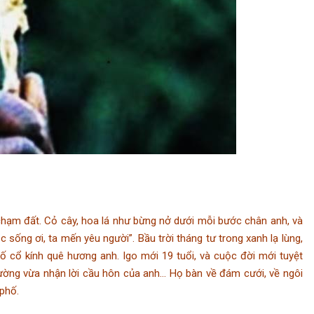
ạm đất. Cỏ cây, hoa lá như bừng nở dưới mỗi bước chân anh, và
 sống ơi, ta mến yêu người”. Bầu trời tháng tư trong xanh lạ lùng,
hố cổ kính quê hương anh. Igo mới 19 tuổi, và cuộc đời mới tuyệt
trường vừa nhận lời cầu hôn của anh… Họ bàn về đám cưới, về ngôi
phố.