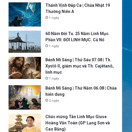
Thánh Vịnh Đáp Ca | Chúa Nhật 19
Thường Niên A
1 ngày
60 Năm Đời Tu. 25 Năm Linh Mục.
Phần VII: ĐỜI LINH MỤC. Cả Nổ
1 ngày
Bánh Mì Sáng | Thứ Sáu 07.08 | Th.
Xystô II, giám mục và Th. Cajêtanô,
linh mục
1 ngày
Bánh Mì Sáng | Thứ Năm 06.08 | Chúa
hiển dung
2 ngày
Chúc mừng Tân Linh Mục Giuse
Hoàng Văn Toàn (GP Lạng Sơn và
Cao Bằng)