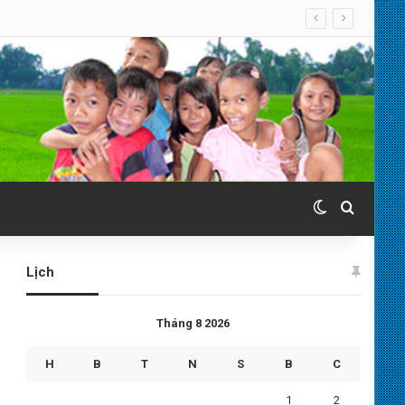
Switch skin
Search 
Lịch
Tháng 8 2026
H
B
T
N
S
B
C
1
2