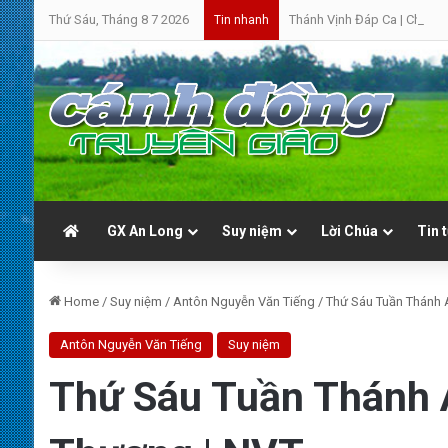
Thứ Sáu, Tháng 8 7 2026
Thánh Vịnh Đáp Ca | Chúa N
Tin nhanh
GX An Long
Suy niệm
Lời Chúa
Tin 
Home
/
Suy niệm
/
Antôn Nguyễn Văn Tiếng
/
Thứ Sáu Tuần Thánh A
Antôn Nguyễn Văn Tiếng
Suy niệm
Thứ Sáu Tuần Thánh 