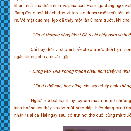
khăn nhất của đời lính lùi về phía sau. Hôm Igo đang ngồi viế
đang đợi ở nhà khách đơn vị. Igo lao đi như một mũi tên, nh
ra. Vẻ mặt của mẹ, Igo đã thấy một lần 8 năm trước, khi cha a
–
Olia bị thương nặng lắm ! Cô ấy bị hiếp dâm và bị 
Chỉ huy đơn vị cho anh về phép trước thời hạn. trong b
ngăn không cho anh vào gặp.
–
Đừng vào, Olia không muôn cháu nhìn thấy nó như 
–
Olia dù thế nào, bác cũng vẫn yêu cô ấy phải không 
Người mẹ bất hạnh lấy tay ôm mặt, nức nở nhường bước
kinh hoàng khi thấy khuôn mặt bầm dập, biến dạng của Oli
nhận ra ai cả. Hai ngày sau, cô trút hơi thở cuối cùng mà trướ