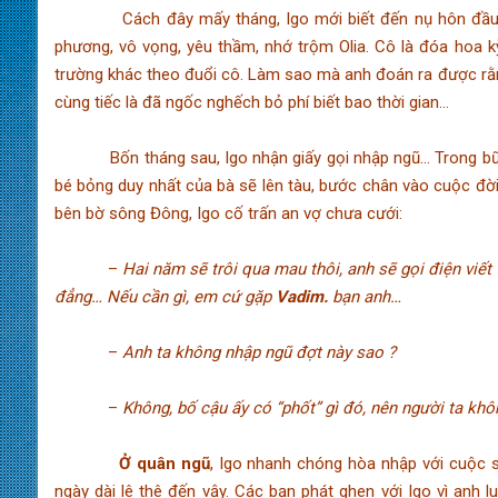
Cách đây mấy tháng, Igo mới biết đến nụ hôn đầu đời
phương, vô vọng, yêu thầm, nhớ trộm Olia. Cô là đóa hoa kỳ
trường khác theo đuổi cô. Làm sao mà anh đoán ra được rằn
cùng tiếc là đã ngốc nghếch bỏ phí biết bao thời gian…
Bốn tháng sau, Igo nhận giấy gọi nhập ngũ… Trong bữa t
bé bỏng duy nhất của bà sẽ lên tàu, bước chân vào cuộc đời
bên bờ sông Đông, Igo cố trấn an vợ chưa cưới:
–
Hai năm sẽ trôi qua mau thôi, anh sẽ gọi điện viế
đẳng… Nếu cần gì, em cứ gặp
Vadim.
bạn anh…
–
Anh ta không nhập ngũ đợt này sao ?
–
Không, bố cậu ấy có “phốt” gì đó, nên người ta kh
Ở quân ngũ
, Igo nhanh chóng hòa nhập với cuộc 
ngày dài lê thê đến vậy. Các bạn phát ghen với Igo vì anh 