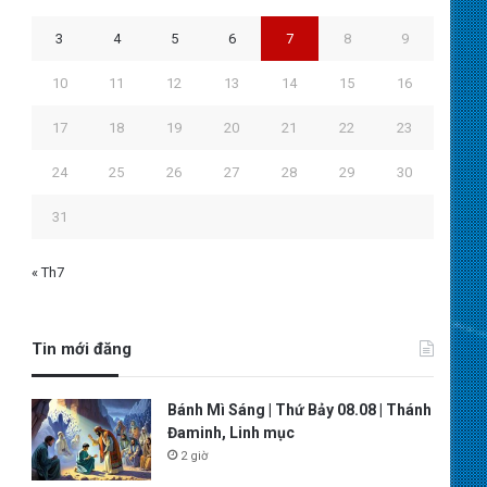
3
4
5
6
7
8
9
10
11
12
13
14
15
16
17
18
19
20
21
22
23
24
25
26
27
28
29
30
31
« Th7
Tin mới đăng
Bánh Mì Sáng | Thứ Bảy 08.08 | Thánh
Đaminh, Linh mục
2 giờ