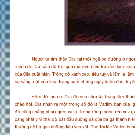
Người ta tìm thấy Olia tại một ngã ba đường ở ngoại ô t
mệnh đó. Cả tuần đã trôi qua mà việc điều tra vẫn dậm chân 
của Olia xuất hiện. Trông cô xanh xao, tiếu tụy và lấm la lấ
sự vắng mặt của Irina trong suốt những ngày buồn đau, tuy
Hôm đó Irina rủ Olia đi mua sắm tại trung tâm thành phố
chào hỏi. Olia nhận ra một trong số đó là Vadim, bạn của Igo
đó cũng chẳng phải người xa lạ. Trong rừng thông reo vi vu, 
càng phất ý vì thái độ bắt đầu suồng sã của ba gã thanh niên
thường dễ bỏ qua những điều vụn vặt. Cho tới lúc Vadim hung 