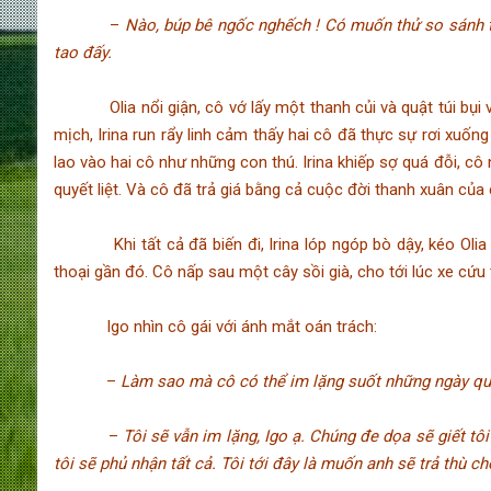
–
Nào, búp bê ngốc nghếch ! Có muốn thử so sánh ta
tao đấy.
Olia nổi giận, cô vớ lấy một thanh củi và quật túi bụi và
mịch, Irina run rẩy linh cảm thấy hai cô đã thực sự rơi xuốn
lao vào hai cô như những con thú. Irina khiếp sợ quá đỗi, cô
quyết liệt. Và cô đã trả giá bằng cả cuộc đời thanh xuân của 
Khi tất cả đã biến đi, Irina lóp ngóp bò dậy, kéo Olia đ
thoại gần đó. Cô nấp sau một cây sồi già, cho tới lúc xe cứu 
Igo nhìn cô gái với ánh mắt oán trách:
–
Làm sao mà cô có thể im lặng suốt những ngày qua
–
Tôi sẽ vẫn im lặng, Igo ạ. Chúng đe dọa sẽ giết tô
tôi sẽ phủ nhận tất cả. Tôi tới đây là muốn anh sẽ trả thù c