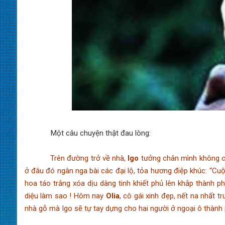
Một câu chuyện thật đau lòng:
Trên đường trở về nhà,
Igo
tưởng chân mình không ch
ở đâu đó ngân nga bài các đại lộ, tỏa hương điệp khúc: “Cuộc
hoa táo trắng xóa dịu dàng tinh khiết phủ lên khắp thành p
diệu làm sao ! Hôm nay
Olia
, cô gái xinh đẹp, nết na nhất 
nhà gỗ mà Igo sẽ tự tay dựng cho hai người ở ngoại ô thành 