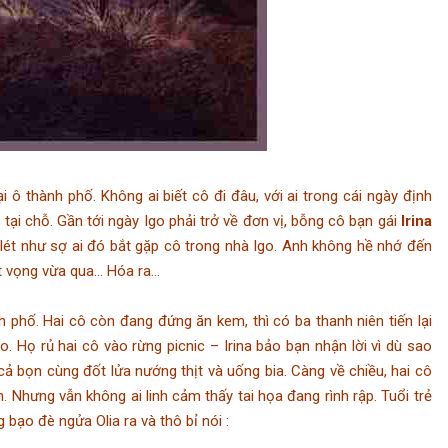
hành phố. Không ai biết cô đi đâu, với ai trong cái ngày định
tại chỗ. Gần tới ngày Igo phải trở về đơn vị, bỗng cô bạn gái
Irina
m lét như sợ ai đó bắt gặp cô trong nhà Igo. Anh không hề nhớ đến
ệt vọng vừa qua… Hóa ra…
. Hai cô còn đang đứng ăn kem, thì có ba thanh niên tiến lại
. Họ rủ hai cô vào rừng picnic – Irina bảo bạn nhận lời vì dù sao
cả bọn cùng đốt lửa nướng thịt và uống bia. Càng về chiều, hai cô
. Nhưng vẫn không ai linh cảm thấy tai họa đang rình rập. Tuổi trẻ
bạo đè ngửa Olia ra và thô bỉ nói :