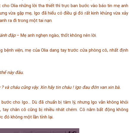
t cho Olia những lời tha thiết thì trực ban bước vào báo tin mẹ anh
ưng vừa gặp mẹ, Igo đã hiểu có điều gì đó rất kinh khủng vừa xảy
nh ra đi trong một tai nạn.
đánh đập
– Mẹ anh nghẹn ngào, thốt không nên lời.
ệnh viện, mẹ của Olia dang tay trước cửa phòng cô, nhất định
thế này đâu.
? và cháu cũng vậy. Xin hãy tin cháu ! Igo đau đớn van xin bà.
 cho Igo… Dù đã chuẩn bị tâm lý, nhưng Igo vẫn không khỏi
a, tay chân cô cũng bị nhiều nhát chém. Cô nằm bất động không
c đó không một lần tỉnh lại.