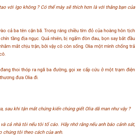
o với Igo không ? Có thể mày sẽ thích hơn là với thằng bạn của
o cả ba tên cặn bã. Trong ráng chiều tím đỏ của hoàng hôn tịch
g chín tầng địa ngục. Quả nhiên, bị ngấm đòn đau, bọn say bắt đầu
 nhắm mắt chịu trận, bởi vậy cô còn sống. Olia một mình chống trả
cô.
ang thoi thóp ra ngã ba đường, gọi xe cấp cứu ở một trạm điện
thương đưa Olia đi.
, sau khi tận mắt chứng kiến chúng giết Olia dã man như vậy ?
i và cả nhà tôi nếu tôi tố cáo. Hãy nhớ rằng nếu anh báo cảnh sát,
ho chúng tôi theo cách của anh.