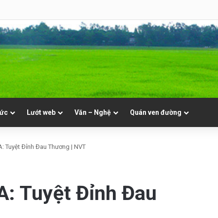
hật 19 Thường Niên A
tức
Lướt web
Văn – Nghệ
Quán ven đường
: Tuyệt Đỉnh Đau Thương | NVT
A: Tuyệt Đỉnh Đau