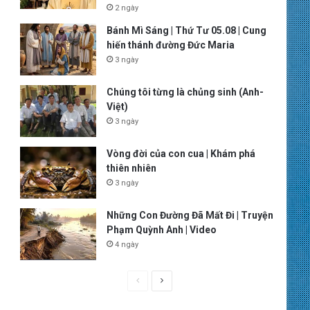
2 ngày
Bánh Mì Sáng | Thứ Tư 05.08 | Cung
hiến thánh đường Đức Maria
3 ngày
Chúng tôi từng là chủng sinh (Anh-
Việt)
3 ngày
Vòng đời của con cua | Khám phá
thiên nhiên
3 ngày
Những Con Đường Đã Mất Đi | Truyện
Phạm Quỳnh Anh | Video
4 ngày
P
N
r
e