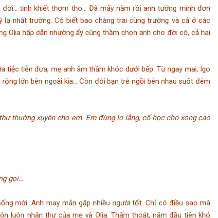
… tinh khiết thơm tho… Đã mấy năm rồi anh tưởng mình đơn
 lạ nhất trường. Có biết bao chàng trai cùng trường và cả ở các
g Olia hấp dẫn nhường ấy cũng thầm chọn anh cho đời cô, cả hai
iệc tiễn đưa, mẹ anh âm thầm khóc dưới bếp. Từ ngay mai, Igo
 rộng lớn bên ngoài kia… Còn đôi bạn trẻ ngồi bên nhau suốt đêm
t thư thường xuyên cho em. Em đừng lo lắng, cố học cho xong cao
ông gọi…
sống mới. Anh may mắn gặp nhiều người tốt. Chỉ có điều sao mà
luôn luôn nhận thư của mẹ và Olia. Thấm thoát, năm đầu tiên khó