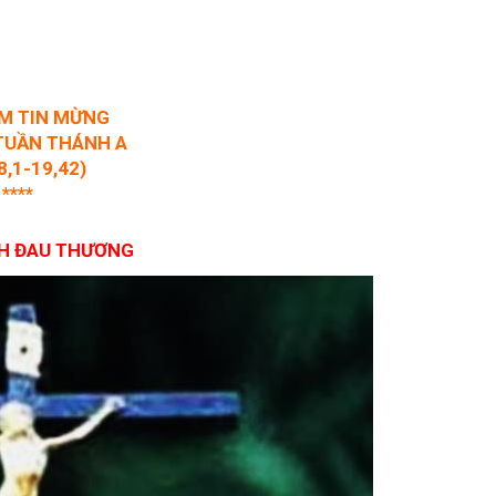
ỆM TIN MỪNG
TUẦN THÁNH A
8,1-19,42)
****
NH ĐAU THƯƠNG