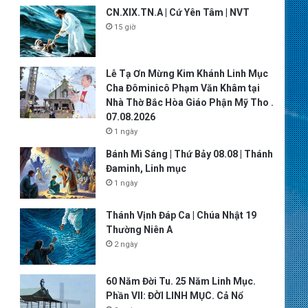
CN.XIX.TN.A | Cứ Yên Tâm | NVT
15 giờ
Lễ Tạ Ơn Mừng Kim Khánh Linh Mục
Cha Đôminicô Phạm Văn Khâm tại
Nhà Thờ Bắc Hòa Giáo Phận Mỹ Tho .
07.08.2026
1 ngày
Bánh Mì Sáng | Thứ Bảy 08.08 | Thánh
Đaminh, Linh mục
1 ngày
Thánh Vịnh Đáp Ca | Chúa Nhật 19
Thường Niên A
2 ngày
60 Năm Đời Tu. 25 Năm Linh Mục.
Phần VII: ĐỜI LINH MỤC. Cả Nổ