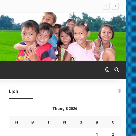
Switch skin
Search 
Lịch
Tháng 8 2026
H
B
T
N
S
B
C
1
2