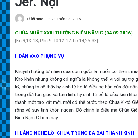
Jer. Nội
Téléfranc
29 Tháng 8, 2016
CHÚA N
HẬT XXIII THƯỜNG NIÊN NĂM C (04.09.2016)
[Kn 9,13-18; Plm 9-10.12-17; Lc 14,25-33]
I. DẪN VÀO PHỤNG VỤ
Khuynh hướng tự nhiên của con người là muốn có thêm, muốn 
Khó khăn nhưng không có nghĩa là không thể, vì với sự trợ g
kỹ, chúng ta sẽ thấy hy sinh từ bỏ là điều cơ bản của đời sốn
trong đời tôn giáo và tâm linh, hy sinh từ bỏ là điều kiện kh
thành một tạo vật mới, mới có thể bước theo Chúa Ki-tô Giê-
rộng và suy tính khôn ngoan. Đó chính là điều mà Chúa G
Niên Năm C hôm nay.
II. LẮNG NGHE LỜI CHÚA TRONG BA BÀI THÁNH KINH