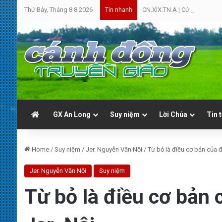
Thứ Bảy, Tháng 8 8 2026
CN.XIX.TN.A | Cứ Yên Tâm | 
Tin nhanh
GX An Long
Suy niệm
Lời Chúa
Tin 
Home
/
Suy niệm
/
Jer. Nguyễn Văn Nội
/
Từ bỏ là điều cơ bản của đờ
Jer. Nguyễn Văn Nội
Suy niệm
Từ bỏ là điều cơ bản 