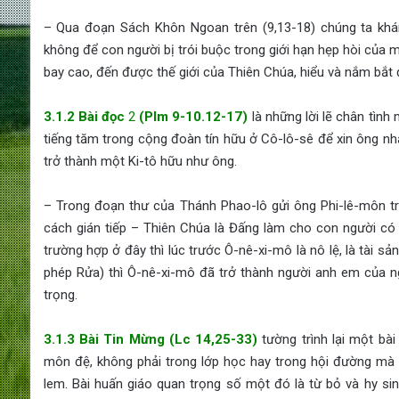
– Qua đoạn Sách Khôn Ngoan trên (9,13-18) chúng ta khá
không để con người bị trói buộc trong giới hạn hẹp hòi của 
bay cao, đến được thế giới của Thiên Chúa, hiểu và nắm bắt
3.1.2 Bài đọc
2
(Plm
9-10.12-17)
là những lời lẽ chân tìn
tiếng tăm trong cộng đoàn tín hữu ở Cô-lô-sê để xin ông nh
trở thành một Ki-tô hữu như ông.
– Trong đoạn thư của Thánh Phao-lô gửi ông Phi-lê-môn trê
cách gián tiếp – Thiên Chúa là Đấng làm cho con người có 
trường hợp ở đây thì lúc trước Ô-nê-xi-mô là nô lệ, là tài s
phép Rửa) thì Ô-nê-xi-mô đã trở thành người anh em của n
trọng.
3.1.3 Bài Tin Mừng (Lc 14,25-33)
tường trình lại một b
môn đệ, không phải trong lớp học hay trong hội đường mà ở 
lem. Bài huấn giáo quan trọng số một đó là từ bỏ và hy si