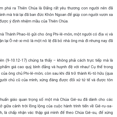
m phá ra Thiên Chúa là Đấng rất yêu thương con người nên đã
mình mà trái lại đã ban đức Khôn Ngoan để giúp con người vươn xa
 được ý định nhiệm mầu của Thiên Chúa.
h mà Thánh Phao-lô gửi cho ông Phi-lê-môn, một người có địa vị và
ận lại Ô-nê-xi-mô là một nô lệ đã bỏ nhà ông mà đi nhưng nay đã
n (9-10.12-17) chúng ta thấy – không phải cách trực tiếp mà là
phẩm giá cao quý, bình đẳng và huynh đệ với nhau! Cụ thể trong
ản của ông chủ Phi-lê-môn; còn sau khi đã trở thành Ki-tô hữu (qua
gười chủ cũ của mình, xứng đáng được đối xử tử tế và được tôn
ài huấn giáo quan trọng số một mà Chúa Giê-su đã dành cho các
giữa cảnh trời lồng lộng của cuộc hành trình tiến về Giê-ru-sa-
nh, là chấp nhận vác thập giá mình để theo Chúa Giê-su, để xứng