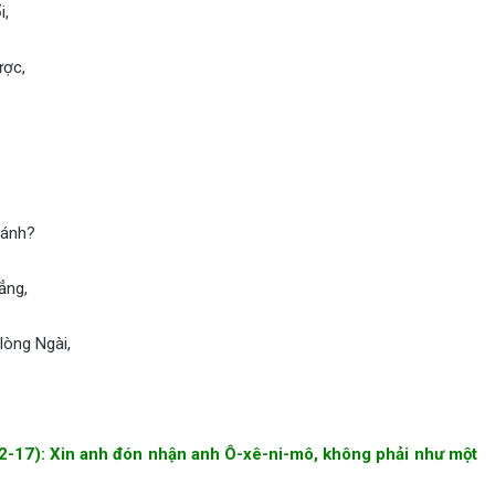
i,
ược,
hánh?
ẳng,
lòng Ngài,
2-17): Xin anh đón nhận anh Ô-xê-ni-mô, không phải như một