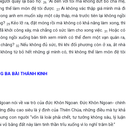
Người quay lại bảo họ:
“Ai đến với tôi mà không dứt bỏ cha mẹ,
26
ông thể làm môn đệ tôi được.
Ai không vác thập giá mình mà đi
27
trong anh em muốn xây một cây tháp, mà trước tiên lại không ngồi
ông?
Kẻo lỡ ra, đặt móng rồi mà không có khả năng làm xong, thì
29
đã khởi công xây, mà chẳng có sức làm cho xong việc.
Hoặc có
31
 không ngồi xuống bàn tính xem mình có thể đem một vạn quân ra,
h chăng?
Nếu không đủ sức, thì khi đối phương còn ở xa, ắt nhà
32
không từ bỏ hết những gì mình có, thì không thể làm môn đệ tôi
NG BA BÀI THÁNH KINH
Ngoan nói về vai trò của đức Khôn Ngoan. Đức Khôn Ngoan- chính
ng điều cao siêu là ý định của Thiên Chúa, những điều mà tự khả
ưng con người “vốn là loài phải chết, tư tưởng không sâu, lý luận
 vỏ bằng đất này làm tinh thần trĩu xuống vì lo nghĩ trăm bề.”