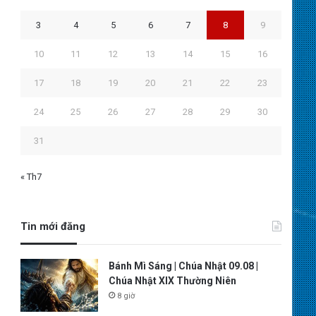
3
4
5
6
7
8
9
10
11
12
13
14
15
16
17
18
19
20
21
22
23
24
25
26
27
28
29
30
31
« Th7
Tin mới đăng
Bánh Mì Sáng | Chúa Nhật 09.08 |
Chúa Nhật XIX Thường Niên
8 giờ