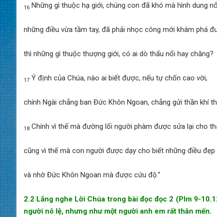
Những gì thuộc hạ giới, chúng con đã khó mà hình dung nổ
16
những điều vừa tầm tay, đã phải nhọc công mới khám phá đ
thì những gì thuộc thượng giới, có ai dò thấu nổi hay chăng?
Ý định của Chúa, nào ai biết được, nếu tự chốn cao vời,
17
chính Ngài chẳng ban Đức Khôn Ngoan, chẳng gửi thần khí t
Chính vì thế mà đường lối người phàm được sửa lại cho th
18
cũng vì thế mà con người được dạy cho biết những điều đẹp 
và nhờ Đức Khôn Ngoan mà được cứu độ.”
2.2 Lắng nghe Lời Chúa trong bài đọc đọc 2
(Plm 9-10.1
người nô lệ, nhưng như một người anh em rất thân mến.