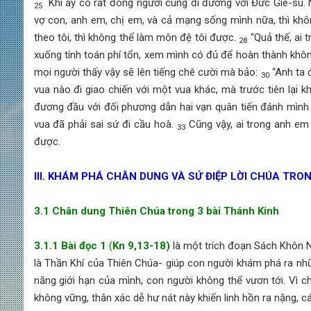
Khi ấy có rất đông người cùng đi đường với Đức Giê-su. 
25
vợ con, anh em, chị em, và cả mạng sống mình nữa, thì kh
theo tôi, thì không thể làm môn đệ tôi được.
“Quả thế, ai 
28
xuống tính toán phí tổn, xem mình có đủ để hoàn thành kh
mọi người thấy vậy sẽ lên tiếng chê cười mà bảo:
“Anh ta 
30
vua nào đi giao chiến với một vua khác, mà trước tiên lại
đương đầu với đối phương dẫn hai vạn quân tiến đánh mìn
vua đã phải sai sứ đi cầu hoà.
Cũng vậy, ai trong anh em 
33
được.
III. KHÁM PHÁ CHÂN DUNG VÀ SỨ ĐIỆP LỜI CHÚA TRO
3.1 Chân dung Thiên Chúa trong 3 bài Thánh Kinh
3.1.1 Bài đọc 1
(
Kn 9,13-18)
là một trích đoạn Sách Khôn 
là Thần Khí của Thiên Chúa- giúp con người khám phá ra nhữ
năng giới hạn của mình, con người không thể vươn tới. Vì ch
không vững, thân xác dễ hư nát này khiến linh hồn ra nặng, cái