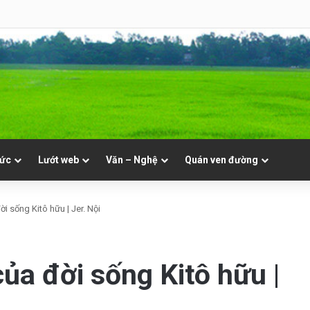
NVT
tức
Lướt web
Văn – Nghệ
Quán ven đường
i sống Kitô hữu | Jer. Nội
của đời sống Kitô hữu |