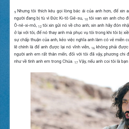
Nhưng tôi thích kêu gọi lòng bác ái của anh hơn, để xin 
9
người đang bị tù vì Đức Ki-tô Giê-su,
tôi van xin anh cho đ
10
Ô-nê-xi-mô,
tôi xin gửi nó về cho anh; xin anh hãy đón nhậ
12
ở lại với tôi, để nó thay anh mà phục vụ tôi trong khi tôi bị x
sự chấp thuận của anh, kẻo việc nghĩa anh làm có vẻ miễn c
lẽ chính là để anh được lại nó vĩnh viễn,
không phải được l
16
người anh em rất thân mến; đối với tôi đã vậy, phương chi đ
như về tình anh em trong Chúa.
Vậy, nếu anh coi tôi là bạn
17