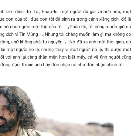
anh làm điều đó. Tôi, Phao-lô, một người đã già và hơn nữa, một
ứa con của tôi, đứa con tôi đã sinh ra trong cảnh xiềng xích, đó là
n nó như người ruột thịt của tôi.
Phần tôi, tôi cũng muốn giữ nó
13
iềng xích vì Tin Mừng.
Nhưng tôi chẳng muốn làm gì mà không có
14
ưỡng, chứ không phải tự nguyện.
Nó đã xa anh một thời gian, có
15
ại một người nô lệ, nhưng thay vì một người nô lệ, thì được một
ối với anh lại càng thân mến hơn biết mấy, cả về tình người cũng
 đồng đạo, thì xin anh hãy đón nhận nó như đón nhận chính tôi.