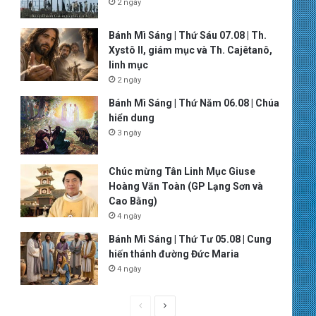
2 ngày
Bánh Mì Sáng | Thứ Sáu 07.08 | Th.
Xystô II, giám mục và Th. Cajêtanô,
linh mục
2 ngày
Bánh Mì Sáng | Thứ Năm 06.08 | Chúa
hiển dung
3 ngày
Chúc mừng Tân Linh Mục Giuse
Hoàng Văn Toàn (GP Lạng Sơn và
Cao Bằng)
4 ngày
Bánh Mì Sáng | Thứ Tư 05.08 | Cung
hiến thánh đường Đức Maria
4 ngày
P
N