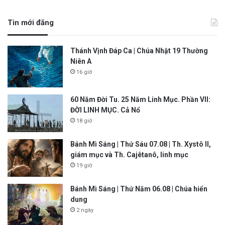
Tin mới đăng
Thánh Vịnh Đáp Ca | Chúa Nhật 19 Thường
Niên A
16 giờ
60 Năm Đời Tu. 25 Năm Linh Mục. Phần VII:
ĐỜI LINH MỤC. Cả Nổ
18 giờ
Bánh Mì Sáng | Thứ Sáu 07.08 | Th. Xystô II,
giám mục và Th. Cajêtanô, linh mục
19 giờ
Bánh Mì Sáng | Thứ Năm 06.08 | Chúa hiển
dung
2 ngày