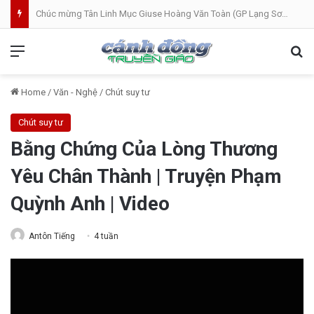
Bánh Mì Sáng | Thứ Tư 05.08 | Cung hiến thánh đường Đức Maria
Menu
Se
Home
/
Văn - Nghệ
/
Chút suy tư
Chút suy tư
Bằng Chứng Của Lòng Thương
Yêu Chân Thành | Truyện Phạm
Quỳnh Anh | Video
Antôn Tiếng
4 tuần