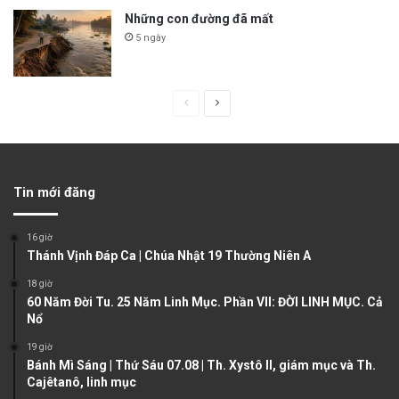
Những con đường đã mất
5 ngày
P
N
r
e
e
x
v
t
Tin mới đăng
i
p
o
a
16 giờ
u
g
Thánh Vịnh Đáp Ca | Chúa Nhật 19 Thường Niên A
s
e
18 giờ
60 Năm Đời Tu. 25 Năm Linh Mục. Phần VII: ĐỜI LINH MỤC. Cả
p
Nổ
a
19 giờ
g
Bánh Mì Sáng | Thứ Sáu 07.08 | Th. Xystô II, giám mục và Th.
e
Cajêtanô, linh mục