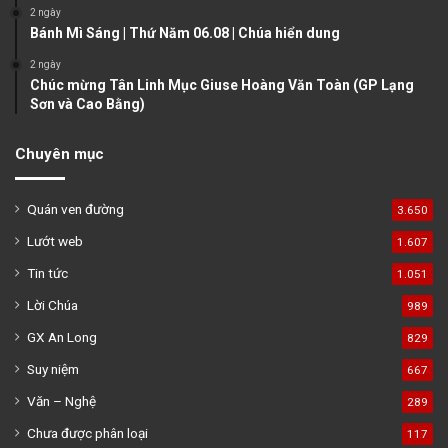
2 ngày
Bánh Mì Sáng | Thứ Năm 06.08 | Chúa hiển dung
2 ngày
Chúc mừng Tân Linh Mục Giuse Hoàng Văn Toàn (GP Lạng
Sơn và Cao Bằng)
Chuyên mục
Quán ven đường
3.650
Lướt web
1.607
Tin tức
1.051
Lời Chúa
989
GX An Long
829
Suy niệm
667
Văn – Nghệ
289
Chưa được phân loại
117