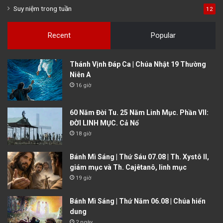
Suy niệm trong tuần
12
Recent
Popular
Thánh Vịnh Đáp Ca | Chúa Nhật 19 Thường
Niên A
16 giờ
60 Năm Đời Tu. 25 Năm Linh Mục. Phần VII:
ĐỜI LINH MỤC. Cả Nổ
18 giờ
Bánh Mì Sáng | Thứ Sáu 07.08 | Th. Xystô II,
giám mục và Th. Cajêtanô, linh mục
19 giờ
Bánh Mì Sáng | Thứ Năm 06.08 | Chúa hiển
dung
2 ngày