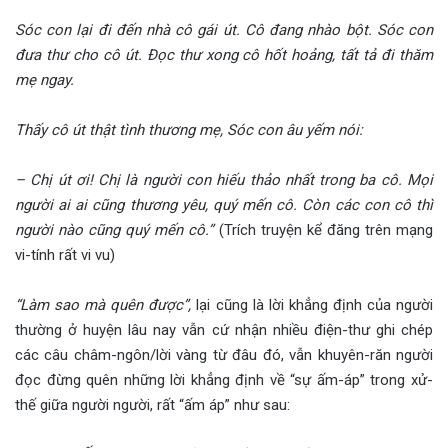
Sóc con lại đi đến nhà cô gái út. Cô đang nhào bột. Sóc con
đưa thư cho cô út. Đọc thư xong cô hốt hoảng, tất tả đi thăm
mẹ ngay.
Thấy cô út thật tình thương mẹ, Sóc con âu yếm nói:
– Chị út ơi! Chị là người con hiếu thảo nhất trong ba cô. Mọi
người ai ai cũng thương yêu, quý mến cô. Còn các con cô thì
người nào cũng quý mến cô.”
(Trích truyện kể đăng trên mạng
vi-tính rất vi vu)
“Làm sao mà quên được”,
lại cũng là lời khẳng định của người
thường ở huyện lâu nay vẫn cứ nhận nhiều điện-thư ghi chép
các câu châm-ngôn/lời vàng từ đâu đó, vẫn khuyên-răn người
đọc đừng quên những lời khẳng định về “sự ấm-áp” trong xử-
thế giữa người người, rất “ấm áp” như sau: