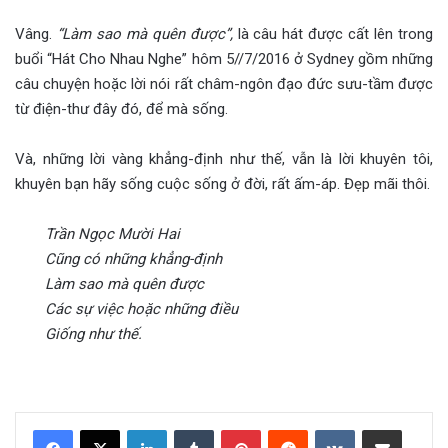
Vâng.
“Làm sao mà quên được”,
là câu hát được cất lên trong
buổi “Hát Cho Nhau Nghe” hôm 5//7/2016 ở Sydney gồm những
câu chuyện hoặc lời nói rất châm-ngôn đạo đức sưu-tầm được
từ điện-thư đây đó, để mà sống.
Và, những lời vàng khẳng-định như thế, vẫn là lời khuyên tôi,
khuyên bạn hãy sống cuộc sống ở đời, rất ấm-áp. Đẹp mãi thôi.
Trần Ngọc Mười Hai
Cũng có những khẳng-định
Làm sao mà quên được
Các sự việc hoặc những điều
Giống như thế.
LinkedIn
Tumblr
Pinterest
Reddit
VKontakte
Share via Email