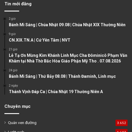
Tin mới đăng
i
p
o
a
2 giờ
u
g
Bánh Mì Sáng | Chúa Nhật 09.08 | Chúa Nhật XIX Thường Niên
s
e
9 giờ
CN.XIX.TN.A | Cứ Yên Tâm | NVT
p
a
21 giờ
Lễ Tạ Ơn Mừng Kim Khánh Linh Mục Cha Đôminicô Phạm Văn
g
Khâm tại Nhà Thờ Bắc Hòa Giáo Phận Mỹ Tho . 07.08.2026
e
24 giờ
Bánh Mì Sáng | Thứ Bảy 08.08 | Thánh Đaminh, Linh mục
2 ngày
Thánh Vịnh Đáp Ca | Chúa Nhật 19 Thường Niên A
Chuyên mục
Quán ven đường
3.652