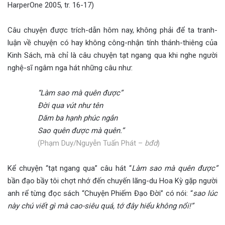
HarperOne 2005, tr. 16-17)
Câu chuyện được trích-dẫn hôm nay, không phải để ta tranh-
luận về chuyện có hay không công-nhận tính thánh-thiêng của
Kinh Sách, mà chỉ là câu chuyện tạt ngang qua khi nghe người
nghệ-sĩ ngâm nga hát những câu như:
“Làm sao mà quên được”
Đời qua vút như tên
Dăm ba hạnh phúc ngắn
Sao quên được mà quên.”
(Phạm Duy/Nguyễn Tuấn Phát –
bđd
)
Kể chuyện “tạt ngang qua” câu hát “
Làm sao mà quên được”
bần đạo bầy tôi chợt nhớ đến chuyến lãng-du Hoa Kỳ gặp người
anh rể từng đọc sách “Chuyện Phiếm Đạo Đời” có nói: “
sao lúc
này chú viết gì mà cao-siêu quá, tớ đây hiểu không nổi!”