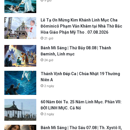
9 giờ
Lễ Tạ Ơn Mừng Kim Khánh Linh Mục Cha
Đôminicô Phạm Văn Khâm tại Nhà Thờ Bắc
Hòa Giáo Phận Mỹ Tho . 07.08.2026
21 giờ
Bánh Mì Sáng | Thứ Bảy 08.08 | Thánh
Đaminh, Linh mục
24 giờ
Thánh Vịnh Đáp Ca | Chúa Nhật 19 Thường
Niên A
2 ngày
60 Năm Đời Tu. 25 Năm Linh Mục. Phần VII:
ĐỜI LINH MỤC. Cả Nổ
2 ngày
Bánh Mì Sáng | Thứ Sáu 07.08 | Th. Xystô II,