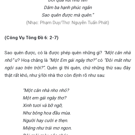
Dăm ba hạnh phúc ngắn
Sao quên được mà quên.”
(Nhạc: Phạm Duy/Thơ: Nguyễn Tuấn Phát
)
(Công Vụ Tông Đồ 6: 2-7)
Sao quên được, có là được phép quên những gì?
“Một căn nhà
nhỏ”
ư? Hoạ chăng là
“Một Em gái ngây thơ?”
có
“Đôi mắt như
ngôi sao trên trời?”.
Quên gì thì quên, chứ những thừ sau đây
thật rất khó, như ý/lời nhà thơ còn định rõ như sau:
“Một căn nhà nho nhỏ?
Một em gái ngây thơ?
Xinh tươi và bỡ ngỡ,
Như bông hoa đầu mùa.
Người hay cười e thẹn.
Miệng như trái mơ ngon.