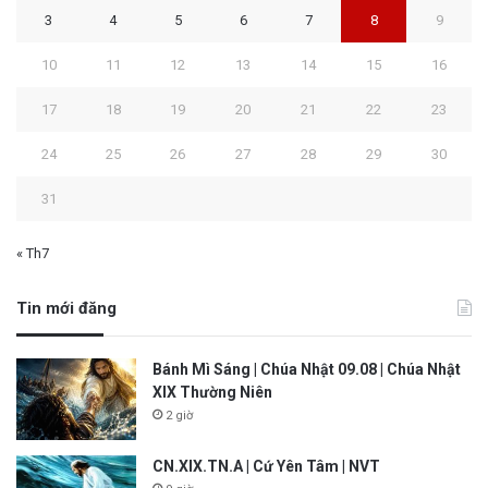
3
4
5
6
7
8
9
10
11
12
13
14
15
16
17
18
19
20
21
22
23
24
25
26
27
28
29
30
31
« Th7
Tin mới đăng
Bánh Mì Sáng | Chúa Nhật 09.08 | Chúa Nhật
XIX Thường Niên
2 giờ
CN.XIX.TN.A | Cứ Yên Tâm | NVT