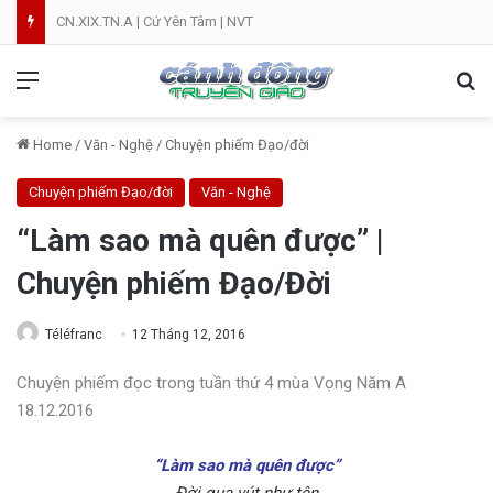
CN.XIX.TN.A | Cứ Yên Tâm | NVT
Menu
Se
Home
/
Văn - Nghệ
/
Chuyện phiếm Đạo/đời
Chuyện phiếm Đạo/đời
Văn - Nghệ
“Làm sao mà quên được” |
Chuyện phiếm Đạo/Đời
Téléfranc
12 Tháng 12, 2016
Chuyện phiếm đọc trong tuần thứ 4 mùa Vọng Năm A
18.12.2016
“Làm sao mà quên được”
Đời qua vút như tên