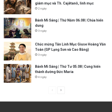
giám mục và Th. Cajêtanô, linh mục
2 ngày
Bánh Mì Sáng | Thứ Năm 06.08 | Chúa hiển
dung
3 ngày
Chúc mừng Tân Linh Mục Giuse Hoàng Văn
Toàn (GP Lạng Sơn và Cao Bằng)
3 ngày
Bánh Mì Sáng | Thứ Tư 05.08 | Cung hiến
thánh đường Đức Maria
4 ngày
P
N
r
e
e
x
v
t