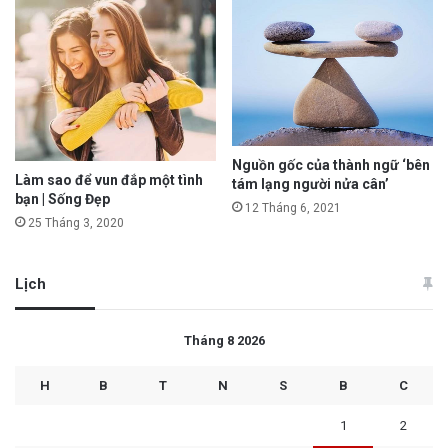
Nguồn gốc của thành ngữ ‘bên
Làm sao để vun đắp một tình
tám lạng người nửa cân’
bạn | Sống Đẹp
12 Tháng 6, 2021
25 Tháng 3, 2020
Lịch
Tháng 8 2026
H
B
T
N
S
B
C
1
2