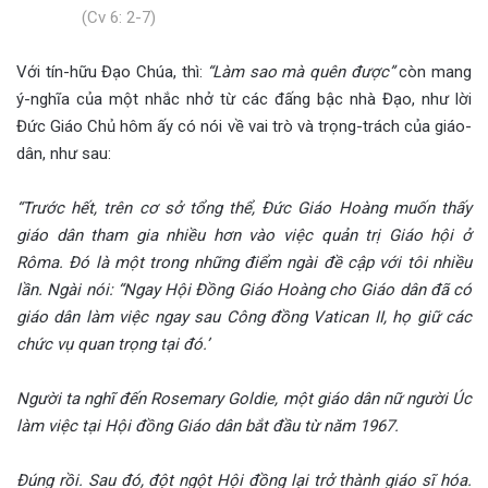
(Cv 6: 2-7)
Với tín-hữu Đạo Chúa, thì:
“Làm sao mà quên được”
còn mang
ý-nghĩa của một nhắc nhở từ các đấng bậc nhà Đạo, như lời
Đức Giáo Chủ hôm ấy có nói về vai trò và trọng-trách của giáo-
dân, như sau:
“Trước hết, trên cơ sở tổng thể, Đức Giáo Hoàng muốn thấy
giáo dân tham gia nhiều hơn vào việc quản trị Giáo hội ở
Rôma. Đó là một trong những điểm ngài đề cập với tôi nhiều
lần. Ngài nói: “Ngay Hội Đồng Giáo Hoàng cho Giáo dân đã có
giáo dân làm việc ngay sau Công đồng Vatican II, họ giữ các
chức vụ quan trọng tại đó.’
Người ta nghĩ đến Rosemary Goldie, một giáo dân nữ người Úc
làm việc tại Hội đồng Giáo dân bắt đầu từ năm 1967.
Đúng rồi. Sau đó, đột ngột Hội đồng lại trở thành giáo sĩ hóa.