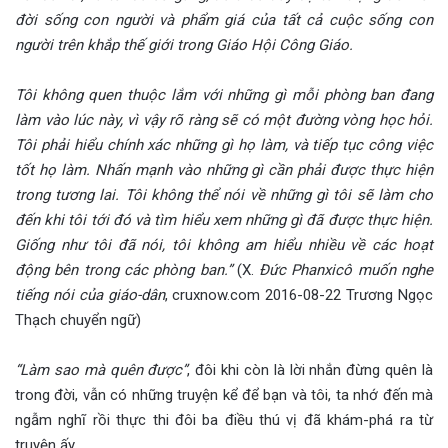
đời sống con người và phẩm giá của tất cả cuộc sống con
người trên khắp thế giới trong Giáo Hội Công Giáo.
Tôi không quen thuộc lắm với những gì mỗi phòng ban đang
làm vào lúc này, vì vậy rõ ràng sẽ có một đường vòng học hỏi.
Tôi phải hiểu chính xác những gì họ làm, và tiếp tục công việc
tốt họ làm. Nhấn mạnh vào những gì cần phải được thực hiện
trong tương lai. Tôi không thể nói về những gì tôi sẽ làm cho
đến khi tôi tới đó và tìm hiểu xem những gì đã được thực hiện.
Giống như tôi đã nói, tôi không am hiểu nhiều về các hoạt
động bên trong các phòng ban.”
(X.
Đức Phanxicô muốn nghe
tiếng nói của giáo-dân
, cruxnow.com 2016-08-22 Trương Ngọc
Thạch chuyển ngữ)
“Làm sao mà quên được”
, đôi khi còn là lời nhắn đừng quên là
trong đời, vẫn có những truyện kể để bạn và tôi, ta nhớ đến mà
ngẫm nghĩ rồi thực thi đôi ba điều thú vị đã khám-phá ra từ
truyện ấy.