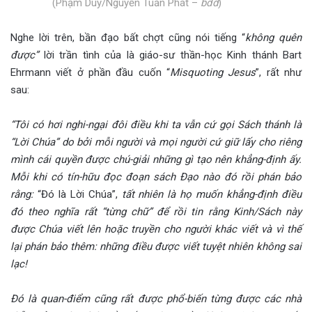
(Phạm Duy/Nguyễn Tuấn Phát –
bđd
)
Nghe lời trên, bần đạo bất chợt cũng nói tiếng “
không quên
được”
lời trần tình của là giáo-sư thần-học Kinh thánh Bart
Ehrmann viết ở phần đầu cuốn “
Misquoting Jesus
”, rất như
sau:
“Tôi có hơi nghi-ngại đôi điều khi ta vẫn cứ gọi Sách thánh là
“Lời Chúa” do bởi mỗi người và mọi người cứ giữ lấy cho riêng
mình cái quyền được chú-giải những gì tạo nên khẳng-định ấy.
Mỗi khi có tín-hữu đọc đoạn sách Đạo nào đó rồi phán bảo
rằng:
“Đó là Lời Chúa”,
tất nhiên là họ muốn khẳng-định điều
đó theo nghĩa rất “từng chữ” để rồi tin rằng Kinh/Sách này
được Chúa viết lên hoặc truyền cho người khác viết và vì thế
lại phán bảo thêm: những điều được viết tuyệt nhiên không sai
lạc!
Đó là quan-điểm cũng rất được phổ-biến từng được các nhà