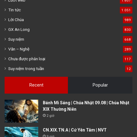
Lướt web
1.607
Tin tức
1.051
Lời Chúa
989
GX An Long
830
Suy niệm
668
Văn – Nghệ
289
Chưa được phân loại
117
Suy niệm trong tuần
12
Recent
Popular
Bánh Mì Sáng | Chúa Nhật 09.08 | Chúa Nhật
XIX Thường Niên
2 giờ
CN.XIX.TN.A | Cứ Yên Tâm | NVT
9 giờ