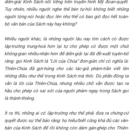
diễn-giải Kinh Sách nổi tiếng trên truyền hình Mỹ đoan-quyết.
Tuy nhiên, nhiều người nghe thế bèn tự-hỏi không biết những
người từng nói hoặc đọc lên như thế có bao giờ đọc hết toàn-
bộ văn bản của Sách này hay không?
Nhiều người khác, là những người lâu nay tìm cách có được
lập-trường trung-hoà hơn lại tự cho phép có được một chút
không-gian nhiều-nhặn hơn để diễn-giải lại đã đề-xuất tuyên-bố
rằng: gọi Kinh Sách là “Lời của Chúa” đơn-giản chỉ có nghĩa là:
Thiên-Chúa đã gợi-hứng cho các tác-giả phàm-trần viết lên
những điều như thế trong Kinh Sách mà thôi. Dù phần đông ta
vẫn là lời của Thiên-Chúa, nhưng nhiều chỗ vẫn được tạo ra
hầu cho phép có sai sót của người phàm ngay trong Sách gọi
là thánh-thiêng.
Ít ra thì, những ai có lập-trường như thế phải đưa ra chứng-cứ
quyết được sự thể bảo rằng: họ hiểu/biết cũng khá đủ các văn-
bản của Kinh Sách để rồi không còn dám gán-ghép cho Thiên-