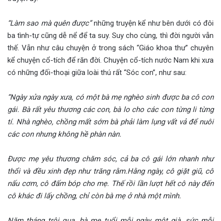
“Làm sao mà quên được”
những truyện kể như bên dưới có đôi
ba tình-tự cũng dễ nể để ta suy. Suy cho cùng, thì đời người vẫn
thế. Vẫn như câu chuyện ở trong sách “Giáo khoa thư” chuyên
kể chuyện cổ-tích để răn đời. Chuyện cổ-tích nước Nam khi xưa
có những đối-thoại giữa loài thú rất “Sóc con”, như sau:
“Ngày xửa ngày xưa, có một bà mẹ nghèo sinh được ba cô con
gái. Bà rất yêu thương các con, bà lo cho các con từng li từng
tí. Nhà nghèo, chồng mất sớm bà phải làm lụng vất vả để nuôi
các con nhưng không hề phàn nàn.
Được mẹ yêu thương chăm sóc, cả ba cô gái lớn nhanh như
thổi và đều xinh đẹp như trăng rằm.Hằng ngày, cô giặt giũ, cô
nấu cơm, cô đấm bóp cho mẹ. Thế rồi lần lượt hết cô này đến
cô khác đi lấy chồng, chỉ còn bà mẹ ở nhà một mình.
Năm tháng trôi qua, bà mẹ tuổi mỗi ngày một già, sức mỗi