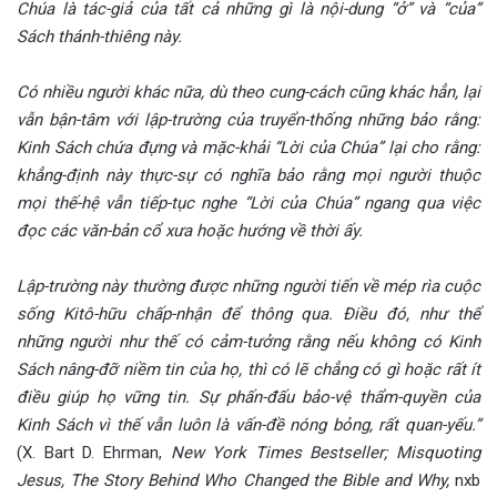
Chúa là tác-giả của tất cả những gì là nội-dung “ở” và “của”
Sách thánh-thiêng này.
Có nhiều người khác nữa, dù theo cung-cách cũng khác hẳn, lại
vẫn bận-tâm với lập-trường của truyển-thống những bảo rằng:
Kinh Sách chứa đựng và mặc-khải “Lời của Chúa” lại cho rằng:
khẳng-định này thực-sự có nghĩa bảo rằng mọi người thuộc
mọi thế-hệ vẫn tiếp-tục nghe “Lời của Chúa” ngang qua việc
đọc các văn-bản cổ xưa hoặc hướng về thời ấy.
Lập-trường này thường được những người tiến về mép rìa cuộc
sống Kitô-hữu chấp-nhận để thông qua. Điều đó, như thể
những người như thế có cảm-tưởng rằng nếu không có Kinh
Sách nâng-đỡ niềm tin của họ, thì có lẽ chẳng có gì hoặc rất ít
điều giúp họ vững tin. Sự phấn-đấu bảo-vệ thẩm-quyền của
Kinh Sách vì thế vẫn luôn là vấn-đề nóng bỏng, rất quan-yếu.”
(X. Bart D. Ehrman,
New York Times Bestseller; Misquoting
Jesus, The Story Behind Who Changed the Bible and Why,
nxb