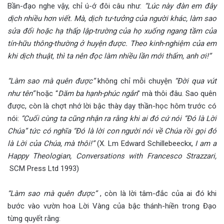
Bần-đạo nghe vậy, chỉ ú-ớ đôi câu như:
“Lúc này đàn em đây
dịch nhiều hơn viết. Mà, dịch tư-tưởng của người khác, làm sao
sửa đổi hoặc hạ thấp lập-trường của họ xuống ngang tầm của
tín-hữu thông-thường ở huyện được. Theo kinh-nghiệm của em
khi dịch thuật, thì ta nên đọc làm nhiều lần mới thấm, anh ơi!”
“Làm sao mà quên được”
không chỉ mỗi chuyện
“Đời qua vút
như tên”
hoặc “
Dăm ba hạnh-phúc ngắn
” mà thôi đâu. Sao quên
được, còn là chợt nhớ lời bậc thày dạy thần-học hôm trước có
nói:
“Cuối cùng ta cũng nhận ra rằng khi ai đó cứ nói “Đó là Lời
Chúa” tức có nghĩa “Đó là lời con người nói về Chúa rồi gọi đó
là Lời của Chúa, mà thôi!”
(X. Lm Edward Schillebeeckx,
I am a
Happy Theologian, Conversations with Francesco Strazzari,
SCM Press Ltd 1993)
“Làm sao mà quên được”
, còn là lời tâm-đắc của ai đó khi
bước vào vườn hoa Lời Vàng của bậc thánh-hiền trong Đạo
từng quyết rằng: