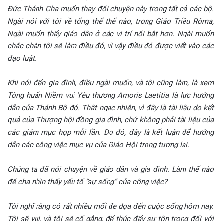
Đức Thánh Cha muốn thay đổi chuyện này trong tất cả các bộ.
Ngài nói với tôi về tổng thể thế nào, trong Giáo Triều Rôma,
Ngài muốn thấy giáo dân ở các vị trí nổi bật hơn. Ngài muốn
chắc chắn tôi sẽ làm điều đó, vì vậy điều đó được viết vào các
đạo luật.
Khi nói đến gia đình, điều ngài muốn, và tôi cũng làm, là xem
Tông huấn Niềm vui Yêu thương Amoris Laetitia là lực hướng
dẫn của Thánh Bộ đó. Thật ngạc nhiên, vì đây là tài liệu do kết
quả của Thượng hội đồng gia đình, chứ không phải tài liệu của
các giám mục họp mỗi lần. Do đó, đây là kết luận để hướng
dẫn các công việc mục vụ của Giáo Hội trong tương lai.
Chúng ta đã nói chuyện về giáo dân và gia đình. Làm thế nào
để cha nhìn thấy yếu tố “sự sống” của công việc?
Tôi nghĩ rằng có rất nhiều mối đe dọa đến cuộc sống hôm nay.
Tôi sẽ vui, và tôi sẽ cố gắng, để thúc đẩy sự tôn trọng đối với