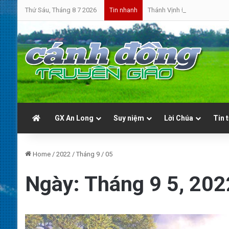
Thứ Sáu, Tháng 8 7 2026
Thánh Vịnh Đáp Ca | Chúa N
Tin nhanh
GX An Long
Suy niệm
Lời Chúa
Tin 
Home
/
2022
/
Tháng 9
/
05
Ngày:
Tháng 9 5, 202