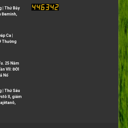
 | Thứ Bảy
h Đaminh,
áp Ca |
9 Thường
Tu. 25 Năm
ần VII: ĐỜI
ả Nổ
 | Thứ Sáu
ystô II, giám
ajêtanô,