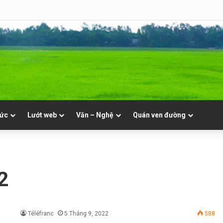
hật 19 Thường Niên A
tức
Lướt web
Văn – Nghệ
Quán ven đường
2
Téléfranc
5 Tháng 9, 2022
588