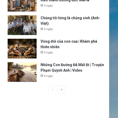
hiến thánh đường Đức Maria
3 ngày
Chúng tôi từng là chủng sinh (Anh-
Việt)
3 ngày
Vòng đời của con cua | Khám phá
thiên nhiên
3 ngày
Những Con Đường Đã Mất Đi | Truyện
Phạm Quỳnh Anh | Video
4 ngày
P
N
r
e
e
x
v
t