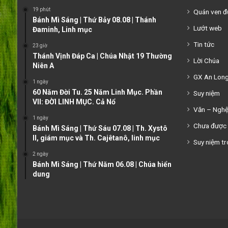
19 phút
Quán ven 
Bánh Mì Sáng | Thứ Bảy 08.08 | Thánh
Lướt web
Đaminh, Linh mục
Tin tức
23 giờ
Thánh Vịnh Đáp Ca | Chúa Nhật 19 Thường
Lời Chúa
Niên A
GX An Lon
1 ngày
60 Năm Đời Tu. 25 Năm Linh Mục. Phần
Suy niệm
VII: ĐỜI LINH MỤC. Cả Nổ
Văn – Ngh
1 ngày
Chưa được 
Bánh Mì Sáng | Thứ Sáu 07.08 | Th. Xystô
II, giám mục và Th. Cajêtanô, linh mục
Suy niệm tr
2 ngày
Bánh Mì Sáng | Thứ Năm 06.08 | Chúa hiển
dung