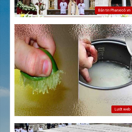
Bản tin Phanxicô.vn
Lướt web