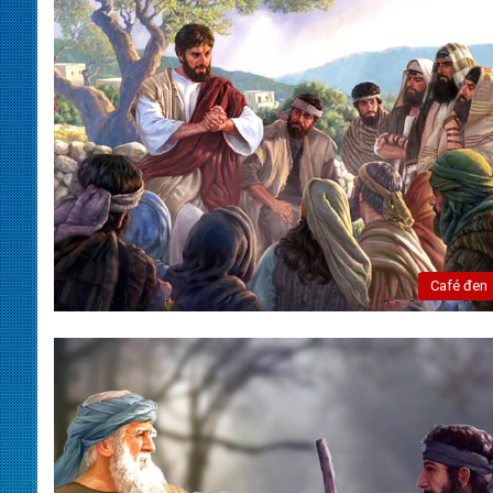
Café đen