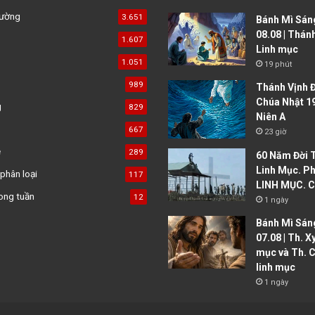
đường
3.651
Bánh Mì Sáng
08.08 | Thán
1.607
Linh mục
1.051
19 phút
989
Thánh Vịnh Đ
Chúa Nhật 1
g
829
Niên A
667
23 giờ
ệ
289
60 Năm Đời 
Linh Mục. Ph
phân loại
117
LINH MỤC. C
ong tuần
12
1 ngày
Bánh Mì Sáng
07.08 | Th. X
mục và Th. C
linh mục
1 ngày