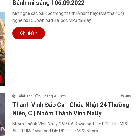
Bánh mì sáng | 06.09.2022
Mời nghe các bài đọc trong thánh lễ hôm nay: (Martha đọc)
Nghe hoặc Download Bài đọc MP3 tại đây…
Chi tiết »
Téléfranc
5 Tháng 9, 2022
409
Thánh Vịnh Đáp Ca | Chúa Nhật 24 Thường
Niên, C | Nhóm Thánh Vịnh NaUy
Nhóm Thánh Vịnh NaUy ĐÁP CA Download File PDF | File MP3
ALLELUIA Download File PDF | File MP3 Nhóm…