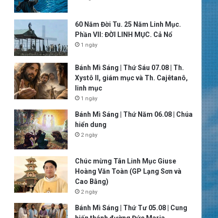
60 Năm Đời Tu. 25 Năm Linh Mục.
Phần VII: ĐỜI LINH MỤC. Cả Nổ
1 ngày
Bánh Mì Sáng | Thứ Sáu 07.08 | Th.
Xystô II, giám mục và Th. Cajêtanô,
linh mục
1 ngày
Bánh Mì Sáng | Thứ Năm 06.08 | Chúa
hiển dung
2 ngày
Chúc mừng Tân Linh Mục Giuse
Hoàng Văn Toàn (GP Lạng Sơn và
Cao Bằng)
2 ngày
Bánh Mì Sáng | Thứ Tư 05.08 | Cung