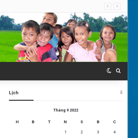
Switch skin
Search 
Lịch
Tháng 9 2022
H
B
T
N
S
B
C
1
2
3
4