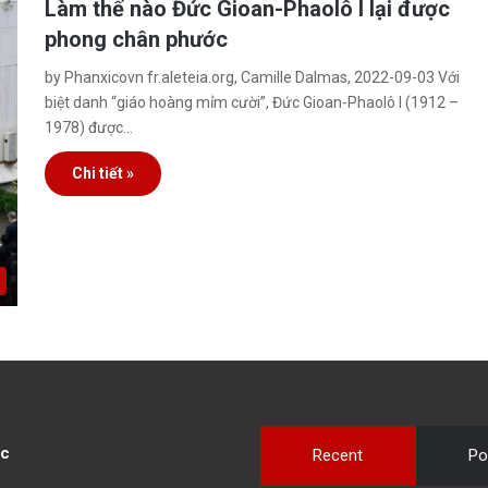
Làm thế nào Đức Gioan-Phaolô I lại được
phong chân phước
by Phanxicovn fr.aleteia.org, Camille Dalmas, 2022-09-03 Với
biệt danh “giáo hoàng mỉm cười”, Đức Gioan-Phaolô I (1912 –
1978) được…
Chi tiết »
c
Recent
Po