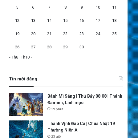
5
6
7
8
9
10
11
12
13
14
15
16
17
18
19
20
21
22
23
24
25
26
27
28
29
30
« Th8
Th10 »
Tin mới đăng
Bánh Mì Sáng | Thứ Bảy 08.08 | Thánh
Đaminh, Linh mục
19 phút
Thánh Vịnh Đáp Ca | Chúa Nhật 19
Thường Niên A
23 giờ