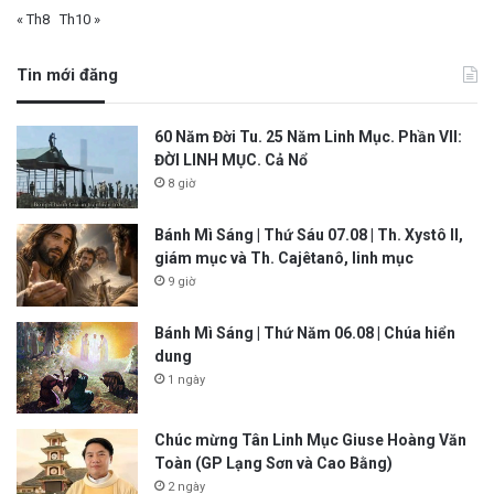
« Th8
Th10 »
Tin mới đăng
60 Năm Đời Tu. 25 Năm Linh Mục. Phần VII:
ĐỜI LINH MỤC. Cả Nổ
8 giờ
Bánh Mì Sáng | Thứ Sáu 07.08 | Th. Xystô II,
giám mục và Th. Cajêtanô, linh mục
9 giờ
Bánh Mì Sáng | Thứ Năm 06.08 | Chúa hiển
dung
1 ngày
Chúc mừng Tân Linh Mục Giuse Hoàng Văn
Toàn (GP Lạng Sơn và Cao Bằng)
2 ngày