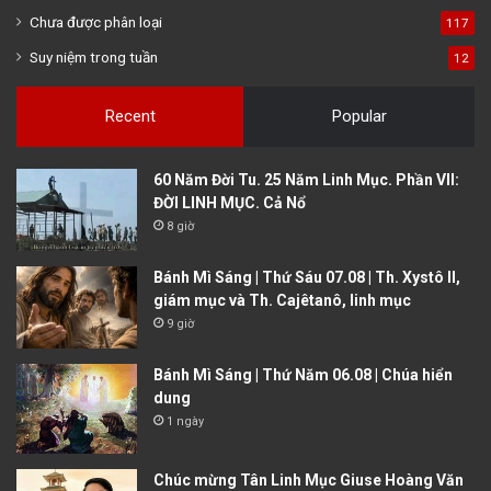
Chưa được phân loại
117
Suy niệm trong tuần
12
Recent
Popular
60 Năm Đời Tu. 25 Năm Linh Mục. Phần VII:
ĐỜI LINH MỤC. Cả Nổ
8 giờ
Bánh Mì Sáng | Thứ Sáu 07.08 | Th. Xystô II,
giám mục và Th. Cajêtanô, linh mục
9 giờ
Bánh Mì Sáng | Thứ Năm 06.08 | Chúa hiển
dung
1 ngày
Chúc mừng Tân Linh Mục Giuse Hoàng Văn