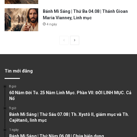
Bánh Mì Sáng | Thứ Ba 04.08 | Thánh Gioan
Maria Vianney, Linh mục
4 ngày
P
N
r
e
e
x
v
t
Tin mới đăng
i
p
o
a
8 giờ
u
g
60 Năm Đời Tu. 25 Năm Linh Mục. Phần VII: ĐỜI LINH MỤC. Cả
Nổ
s
e
9 giờ
p
Bánh Mì Sáng | Thứ Sáu 07.08 | Th. Xystô II, giám mục và Th.
a
Cajêtanô, linh mục
g
1 ngày
e
Bánh Mì Sáng | Thứ Năm 06.08 | Chúa hiển dung