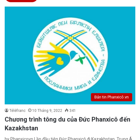
Bản tin Phanxicô.vn
Téléfranc
10 Tháng 9, 2022
341
Chương trình tông du của Đức Phanxicô đến
Kazakhstan
by Phanxicovn Lần đầu tiên Đức Phanxicô đi Kazakhstan, Trung Á,