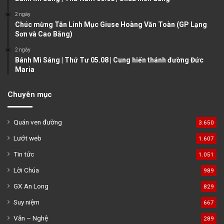
2 ngày
Chúc mừng Tân Linh Mục Giuse Hoàng Văn Toàn (GP Lạng
Sơn và Cao Bằng)
2 ngày
Bánh Mì Sáng | Thứ Tư 05.08 | Cung hiến thánh đường Đức
Maria
Chuyên mục
Quán ven đường
3.650
Lướt web
1.607
Tin tức
1.051
Lời Chúa
989
GX An Long
829
Suy niệm
667
Văn – Nghệ
289