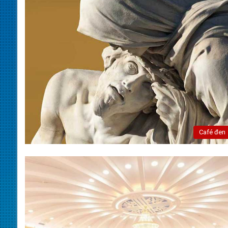
Café đen