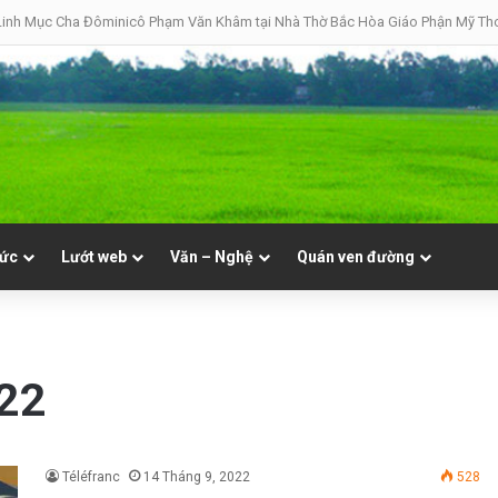
inh Mục Cha Đôminicô Phạm Văn Khâm tại Nhà Thờ Bắc Hòa Giáo Phận Mỹ Tho 
tức
Lướt web
Văn – Nghệ
Quán ven đường
022
Téléfranc
14 Tháng 9, 2022
528