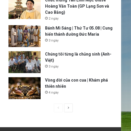
Chúc mừng Tân Linh Mục Giuse
Hoàng Văn Toàn (GP Lạng Sơn và
Cao Bằng)
2 ngày
Bánh Mì Sáng | Thứ Tư 05.08 | Cung
hiến thánh đường Đức Maria
3 ngày
Chúng tôi từng là chủng sinh (Anh-
Việt)
3 ngày
Vòng đời của con cua | Khám phá
thiên nhiên
4 ngày
P
N
r
e
e
x