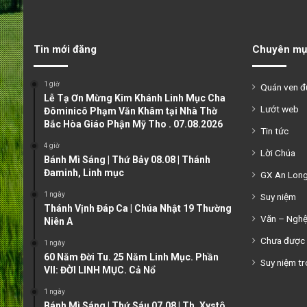
Tin mới đăng
Chuyên mụ
1 giờ
Quán ven 
Lễ Tạ Ơn Mừng Kim Khánh Linh Mục Cha
Lướt web
Đôminicô Phạm Văn Khâm tại Nhà Thờ
Bắc Hòa Giáo Phận Mỹ Tho . 07.08.2026
Tin tức
4 giờ
Lời Chúa
Bánh Mì Sáng | Thứ Bảy 08.08 | Thánh
Đaminh, Linh mục
GX An Lon
1 ngày
Suy niệm
Thánh Vịnh Đáp Ca | Chúa Nhật 19 Thường
Văn – Ngh
Niên A
Chưa được 
1 ngày
60 Năm Đời Tu. 25 Năm Linh Mục. Phần
Suy niệm tr
VII: ĐỜI LINH MỤC. Cả Nổ
1 ngày
Bánh Mì Sáng | Thứ Sáu 07.08 | Th. Xystô