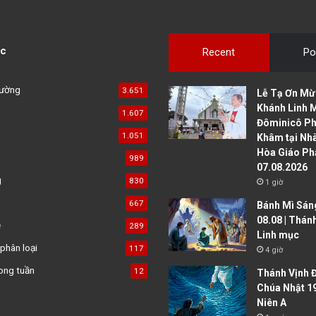
c
Recent
Po
đường
3.651
Lễ Tạ Ơn Mừ
Khánh Linh 
1.607
Đôminicô P
1.051
Khâm tại Nh
Hòa Giáo Ph
989
07.08.2026
g
830
1 giờ
667
Bánh Mì Sáng
08.08 | Thán
ệ
289
Linh mục
phân loại
117
4 giờ
ong tuần
12
Thánh Vịnh Đ
Chúa Nhật 1
Niên A