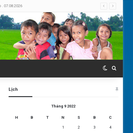
. 07.08.2026
Switch skin
Search 
Lịch
Tháng 9 2022
H
B
T
N
S
B
C
1
2
3
4