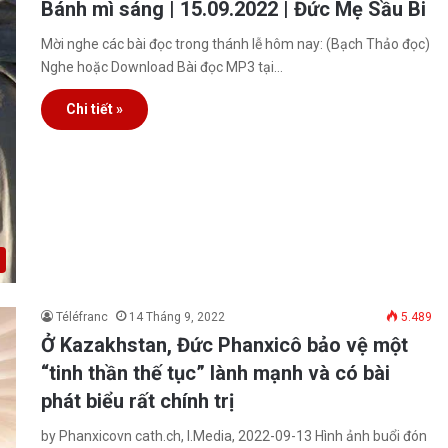
Bánh mì sáng | 15.09.2022 | Đức Mẹ Sầu Bi
Mời nghe các bài đọc trong thánh lễ hôm nay: (Bạch Thảo đọc)
Nghe hoặc Download Bài đọc MP3 tại…
Chi tiết »
Téléfranc
14 Tháng 9, 2022
5.489
Ở Kazakhstan, Đức Phanxicô bảo vệ một
“tinh thần thế tục” lành mạnh và có bài
phát biểu rất chính trị
by Phanxicovn cath.ch, I.Media, 2022-09-13 Hình ảnh buổi đón