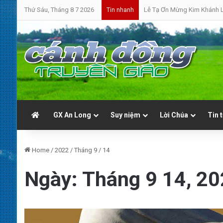
Thứ Sáu, Tháng 8 7 2026
Lễ Tạ Ơn Mừng Kim Khánh L
Tin nhanh
GX An Long
Suy niệm
Lời Chúa
Tin 
Home
/
2022
/
Tháng 9
/
14
Ngày:
Tháng 9 14, 2