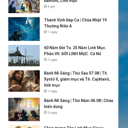
Đaminh, Linh mục
4 giờ
Thánh Vịnh Đáp Ca | Chúa Nhật 19
Thường Niên A
1 ngày
60 Năm Đời Tu. 25 Năm Linh Mục.
Phần VII: ĐỜI LINH MỤC. Cả Nổ
1 ngày
Bánh Mì Sáng | Thứ Sáu 07.08 | Th.
Xystô II, giám mục và Th. Cajêtanô,
linh mục
1 ngày
Bánh Mì Sáng | Thứ Năm 06.08 | Chúa
hiển dung
2 ngày