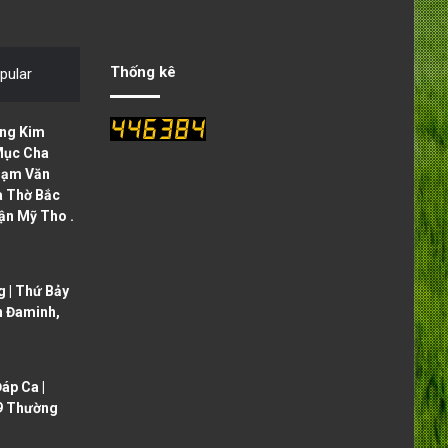
v
t
i
p
o
a
Thống kê
pular
u
g
s
e
ng Kim
p
Mục Cha
hạm Văn
a
à Thờ Bắc
g
ận Mỹ Tho .
e
 | Thứ Bảy
h Đaminh,
áp Ca |
9 Thường