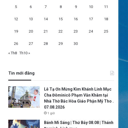
5
6
7
8
9
10
11
12
13
14
15
16
17
18
19
20
21
22
23
24
25
26
27
28
29
30
« Th8
Th10 »
Tin mới đăng
Lễ Tạ Ơn Mừng Kim Khánh Linh Mục
Cha Đôminicô Phạm Văn Khâm tại
Nhà Thờ Bắc Hòa Giáo Phận Mỹ Tho .
07.08.2026
1 giờ
Bánh Mì Sáng | Thứ Bảy 08.08 | Thánh