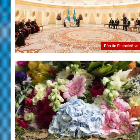
Bản tin Phanxicô.vn