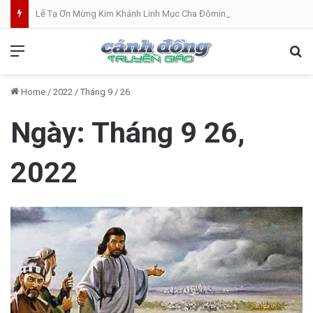
Lễ Tạ Ơn Mừng Kim Khánh Linh Mục Cha Đôminicô Phạm Văn Khâm tại Nhà Thờ Bắc Hòa Giáo Phận Mỹ Tho . 07.08.2026
Menu
Se
Home
/
2022
/
Tháng 9
/
26
Ngày:
Tháng 9 26,
2022