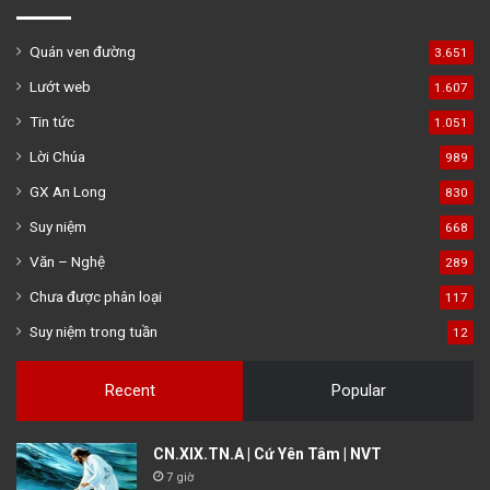
Quán ven đường
3.651
Lướt web
1.607
Tin tức
1.051
Lời Chúa
989
GX An Long
830
Suy niệm
668
Văn – Nghệ
289
Chưa được phân loại
117
Suy niệm trong tuần
12
Recent
Popular
CN.XIX.TN.A | Cứ Yên Tâm | NVT
7 giờ