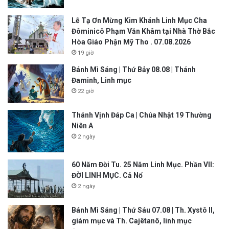
Lễ Tạ Ơn Mừng Kim Khánh Linh Mục Cha
Đôminicô Phạm Văn Khâm tại Nhà Thờ Bắc
Hòa Giáo Phận Mỹ Tho . 07.08.2026
19 giờ
Bánh Mì Sáng | Thứ Bảy 08.08 | Thánh
Đaminh, Linh mục
22 giờ
Thánh Vịnh Đáp Ca | Chúa Nhật 19 Thường
Niên A
2 ngày
60 Năm Đời Tu. 25 Năm Linh Mục. Phần VII:
ĐỜI LINH MỤC. Cả Nổ
2 ngày
Bánh Mì Sáng | Thứ Sáu 07.08 | Th. Xystô II,
giám mục và Th. Cajêtanô, linh mục