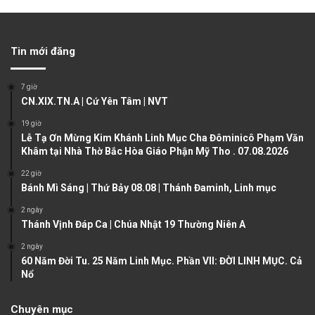
r
e
e
x
v
t
Tin mới đăng
i
p
o
a
7 giờ
u
g
CN.XIX.TN.A | Cứ Yên Tâm | NVT
s
e
19 giờ
Lễ Tạ Ơn Mừng Kim Khánh Linh Mục Cha Đôminicô Phạm Văn
p
Khâm tại Nhà Thờ Bắc Hòa Giáo Phận Mỹ Tho . 07.08.2026
a
22 giờ
g
Bánh Mì Sáng | Thứ Bảy 08.08 | Thánh Đaminh, Linh mục
e
2 ngày
Thánh Vịnh Đáp Ca | Chúa Nhật 19 Thường Niên A
2 ngày
60 Năm Đời Tu. 25 Năm Linh Mục. Phần VII: ĐỜI LINH MỤC. Cả
Nổ
Chuyên mục