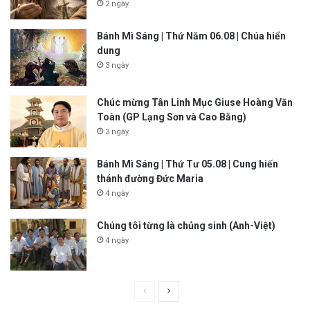
2 ngày
Bánh Mì Sáng | Thứ Năm 06.08 | Chúa hiển
dung
3 ngày
Chúc mừng Tân Linh Mục Giuse Hoàng Văn
Toàn (GP Lạng Sơn và Cao Bằng)
3 ngày
Bánh Mì Sáng | Thứ Tư 05.08 | Cung hiến
thánh đường Đức Maria
4 ngày
Chúng tôi từng là chủng sinh (Anh-Việt)
4 ngày
P
N