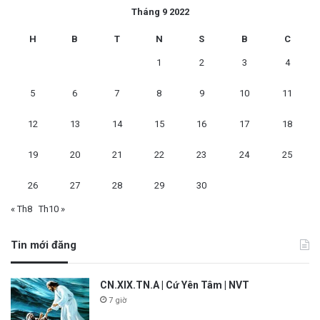
Tháng 9 2022
H
B
T
N
S
B
C
1
2
3
4
5
6
7
8
9
10
11
12
13
14
15
16
17
18
19
20
21
22
23
24
25
26
27
28
29
30
« Th8
Th10 »
Tin mới đăng
CN.XIX.TN.A | Cứ Yên Tâm | NVT
7 giờ