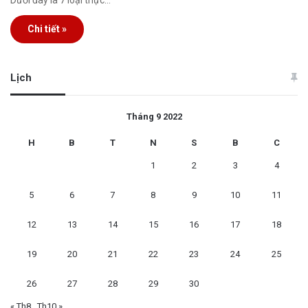
Dưới đây là 7 loại thực…
Chi tiết »
Lịch
Tháng 9 2022
H
B
T
N
S
B
C
1
2
3
4
5
6
7
8
9
10
11
12
13
14
15
16
17
18
19
20
21
22
23
24
25
26
27
28
29
30
« Th8
Th10 »