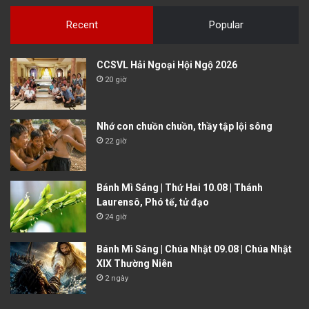
Recent
Popular
CCSVL Hải Ngoại Hội Ngộ 2026
20 giờ
Nhớ con chuồn chuồn, thầy tập lội sông
22 giờ
Bánh Mì Sáng | Thứ Hai 10.08 | Thánh
Laurensô, Phó tế, tử đạo
24 giờ
Bánh Mì Sáng | Chúa Nhật 09.08 | Chúa Nhật
XIX Thường Niên
2 ngày