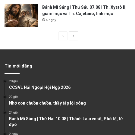
Bánh Mì Sáng | Thứ Sáu 07.08 | Th. Xystô II,
giám mục và Th. Cajêtanô, linh mục
4 ngày
P
N
r
e
e
x
v
t
Tin mới đăng
i
p
o
a
20 giờ
u
g
CCSVL Hải Ngoại Hội Ngộ 2026
s
e
22 giờ
Nhớ con chuồn chuồn, thầy tập lội sông
p
a
24 giờ
Bánh Mì Sáng | Thứ Hai 10.08 | Thánh Laurensô, Phó tế, tử
g
đạo
e
2 ngày