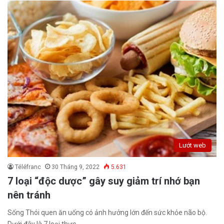
Lướt web
Téléfranc
30 Tháng 9, 2022
5.631
7 loại “độc dược” gây suy giảm trí nhớ bạn
nên tránh
Sống Thói quen ăn uống có ảnh hưởng lớn đến sức khỏe não bộ.