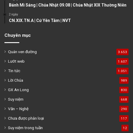
Bánh Mì Sáng | Chúa Nhật 09.08 | Chúa Nhật XIX Thường Niên
2 ngày
CN.XIX.TN.A | Cứ Yên Tâm | NVT
Chuyên mục
Quán ven đường
3.653
Lướt web
1.607
Tin tức
1.051
Lời Chúa
989
GX An Long
830
Suy niệm
668
Văn – Nghệ
290
Chưa được phân loại
117
Suy niệm trong tuần
12