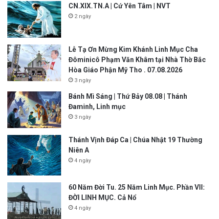
CN.XIX.TN.A | Cứ Yên Tâm | NVT
2 ngày
Lễ Tạ Ơn Mừng Kim Khánh Linh Mục Cha
Đôminicô Phạm Văn Khâm tại Nhà Thờ Bắc
Hòa Giáo Phận Mỹ Tho . 07.08.2026
3 ngày
Bánh Mì Sáng | Thứ Bảy 08.08 | Thánh
Đaminh, Linh mục
3 ngày
Thánh Vịnh Đáp Ca | Chúa Nhật 19 Thường
Niên A
4 ngày
60 Năm Đời Tu. 25 Năm Linh Mục. Phần VII:
ĐỜI LINH MỤC. Cả Nổ
4 ngày