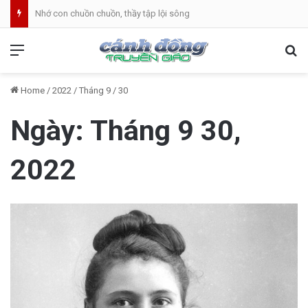
Nhớ con chuồn chuồn, thầy tập lội sông
Menu
Se
Home
/
2022
/
Tháng 9
/
30
Ngày:
Tháng 9 30,
2022