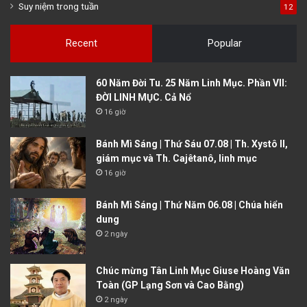
Suy niệm trong tuần
12
Recent
Popular
60 Năm Đời Tu. 25 Năm Linh Mục. Phần VII:
ĐỜI LINH MỤC. Cả Nổ
16 giờ
Bánh Mì Sáng | Thứ Sáu 07.08 | Th. Xystô II,
giám mục và Th. Cajêtanô, linh mục
16 giờ
Bánh Mì Sáng | Thứ Năm 06.08 | Chúa hiển
dung
2 ngày
Chúc mừng Tân Linh Mục Giuse Hoàng Văn
Toàn (GP Lạng Sơn và Cao Bằng)
2 ngày