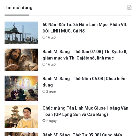
Tin mới đăng
60 Năm Đời Tu. 25 Năm Linh Mục. Phần VII:
ĐỜI LINH MỤC. Cả Nổ
16 giờ
Bánh Mì Sáng | Thứ Sáu 07.08 | Th. Xystô II,
giám mục và Th. Cajêtanô, linh mục
16 giờ
Bánh Mì Sáng | Thứ Năm 06.08 | Chúa hiển
dung
2 ngày
Chúc mừng Tân Linh Mục Giuse Hoàng Văn
Toàn (GP Lạng Sơn và Cao Bằng)
2 ngày
Bánh Mì Sáng | Thứ Tư 05.08 | Cung hiến