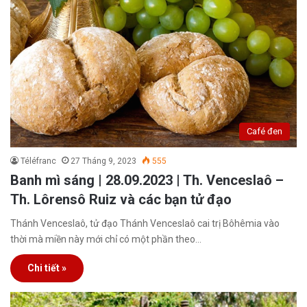
Café đen
Téléfranc
27 Tháng 9, 2023
555
Banh mì sáng | 28.09.2023 | Th. Venceslaô –
Th. Lôrensô Ruiz và các bạn tử đạo
Thánh Venceslaô, tử đạo Thánh Venceslaô cai trị Bôhêmia vào
thời mà miền này mới chỉ có một phần theo…
Chi tiết »