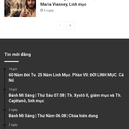
Maria Vianney, Linh mục
5 ngày
P
N
r
e
e
x
v
t
Tin mới đăng
i
p
o
a
16 giờ
u
g
60 Năm Đời Tu. 25 Năm Linh Mục. Phần VII: ĐỜI LINH MỤC. Cả
Nổ
s
e
16 giờ
p
Bánh Mì Sáng | Thứ Sáu 07.08 | Th. Xystô II, giám mục và Th.
a
Cajêtanô, linh mục
g
2 ngày
e
Bánh Mì Sáng | Thứ Năm 06.08 | Chúa hiển dung
2 ngày