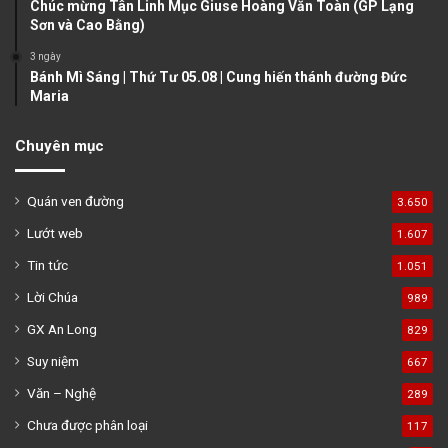
Chúc mừng Tân Linh Mục Giuse Hoàng Văn Toàn (GP Lạng
Sơn và Cao Bằng)
3 ngày
Bánh Mì Sáng | Thứ Tư 05.08 | Cung hiến thánh đường Đức
Maria
Chuyên mục
Quán ven đường
3.650
Lướt web
1.607
Tin tức
1.051
Lời Chúa
989
GX An Long
829
Suy niệm
667
Văn – Nghệ
289
Chưa được phân loại
117