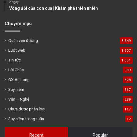
2 ngày
Vòng đời của con cua | Khám phá thiên nhiên
Chuyên mục
Quán ven đường
3.649
Lướt web
1.607
Tin tức
1.051
Lời Chúa
989
GX An Long
828
Suy niệm
667
Văn – Nghệ
289
Chưa được phân loại
117
Suy niệm trong tuần
12
Recent
Popular