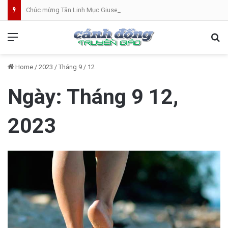
Chúc mừng Tân Linh Mục Giuse Hoàng Văn Toàn (GP Lạng Sơn và Cao Bằng)
Menu
Se
Home
/
2023
/
Tháng 9
/
12
Ngày:
Tháng 9 12,
2023