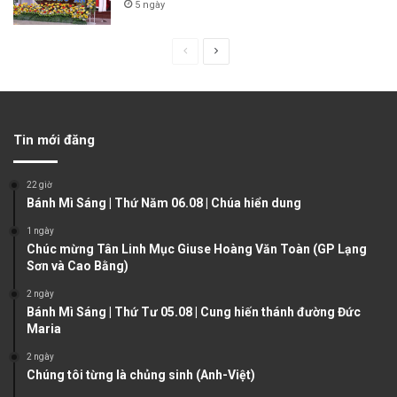
5 ngày
P
N
r
e
e
x
v
t
Tin mới đăng
i
p
o
a
22 giờ
u
g
Bánh Mì Sáng | Thứ Năm 06.08 | Chúa hiển dung
s
e
1 ngày
Chúc mừng Tân Linh Mục Giuse Hoàng Văn Toàn (GP Lạng
p
Sơn và Cao Bằng)
a
2 ngày
g
Bánh Mì Sáng | Thứ Tư 05.08 | Cung hiến thánh đường Đức
e
Maria
2 ngày
Chúng tôi từng là chủng sinh (Anh-Việt)