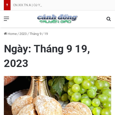
CN.XIX.TN.A | Cứ Yên Tâm | NVT
Menu
Se
Home
/
2023
/
Tháng 9
/
19
Ngày:
Tháng 9 19,
2023