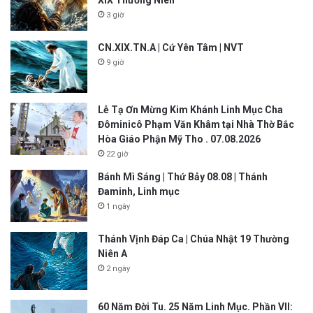
XIX Thường Niên
3 giờ
CN.XIX.TN.A | Cứ Yên Tâm | NVT
9 giờ
Lễ Tạ Ơn Mừng Kim Khánh Linh Mục Cha
Đôminicô Phạm Văn Khâm tại Nhà Thờ Bắc
Hòa Giáo Phận Mỹ Tho . 07.08.2026
22 giờ
Bánh Mì Sáng | Thứ Bảy 08.08 | Thánh
Đaminh, Linh mục
1 ngày
Thánh Vịnh Đáp Ca | Chúa Nhật 19 Thường
Niên A
2 ngày
60 Năm Đời Tu. 25 Năm Linh Mục. Phần VII: