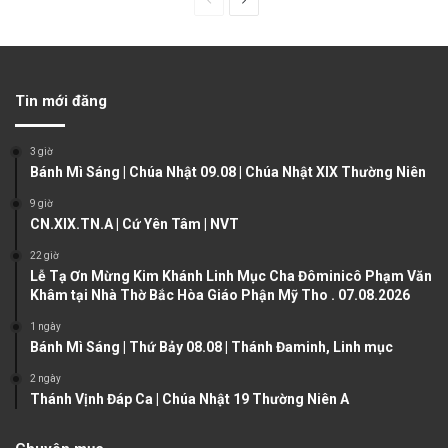
P
N
r
e
e
x
v
t
Tin mới đăng
i
p
o
a
3 giờ
u
g
Bánh Mì Sáng | Chúa Nhật 09.08 | Chúa Nhật XIX Thường Niên
s
e
9 giờ
CN.XIX.TN.A | Cứ Yên Tâm | NVT
p
a
22 giờ
Lễ Tạ Ơn Mừng Kim Khánh Linh Mục Cha Đôminicô Phạm Văn
g
Khâm tại Nhà Thờ Bắc Hòa Giáo Phận Mỹ Tho . 07.08.2026
e
1 ngày
Bánh Mì Sáng | Thứ Bảy 08.08 | Thánh Đaminh, Linh mục
2 ngày
Thánh Vịnh Đáp Ca | Chúa Nhật 19 Thường Niên A