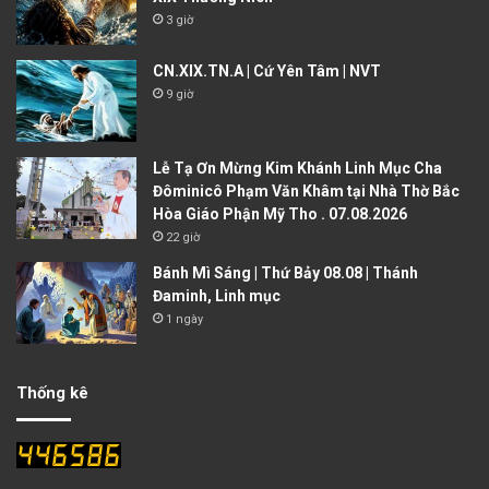
3 giờ
CN.XIX.TN.A | Cứ Yên Tâm | NVT
9 giờ
Lễ Tạ Ơn Mừng Kim Khánh Linh Mục Cha
Đôminicô Phạm Văn Khâm tại Nhà Thờ Bắc
Hòa Giáo Phận Mỹ Tho . 07.08.2026
22 giờ
Bánh Mì Sáng | Thứ Bảy 08.08 | Thánh
Đaminh, Linh mục
1 ngày
Thống kê