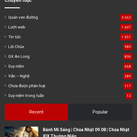
Chuyên mục
Quán ven đường
3.652
Lướt web
1.607
Tin tức
1.051
Lời Chúa
989
GX An Long
830
Suy niệm
668
Văn – Nghệ
289
Chưa được phân loại
117
Suy niệm trong tuần
12
Recent
Popular
Bánh Mì Sáng | Chúa Nhật 09.08 | Chúa Nhật
XIX Thường Niên