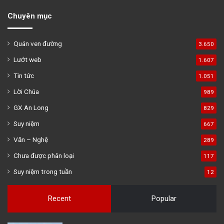
Chuyên mục
Quán ven đường
3.650
Lướt web
1.607
Tin tức
1.051
Lời Chúa
989
GX An Long
829
Suy niệm
667
Văn – Nghệ
289
Chưa được phân loại
117
Suy niệm trong tuần
12
Recent
Popular