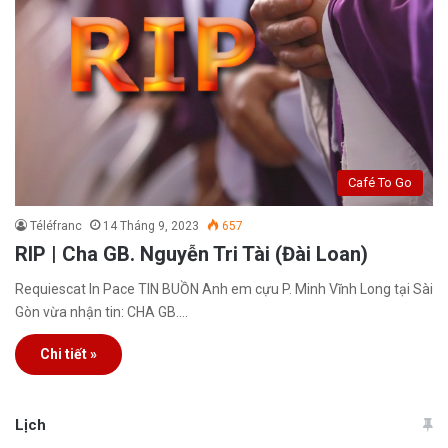
Café To Go
Téléfranc
14 Tháng 9, 2023
657
RIP | Cha GB. Nguyễn Tri Tài (Đài Loan)
Requiescat In Pace TIN BUỒN Anh em cựu P. Minh Vĩnh Long tại Sài
Gòn vừa nhận tin: CHA GB.…
Chi tiết »
Lịch