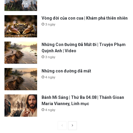
Vòng đời của con cua | Khám phá thiên nhiên
3 ngày
Những Con Đường Đã Mất Đi | Truyện Phạm
Quỳnh Anh | Video
3 ngày
Những con đường đã mất
4 ngày
Bánh Mì Sáng | Thứ Ba 04.08 | Thánh Gioan
Maria Vianney, Linh mục
4 ngày
P
N