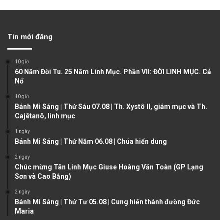
r
e
e
x
v
t
Tin mới đăng
i
p
o
a
10 giờ
u
g
60 Năm Đời Tu. 25 Năm Linh Mục. Phần VII: ĐỜI LINH MỤC. Cả
Nổ
s
e
10 giờ
p
Bánh Mì Sáng | Thứ Sáu 07.08 | Th. Xystô II, giám mục và Th.
a
Cajêtanô, linh mục
g
1 ngày
e
Bánh Mì Sáng | Thứ Năm 06.08 | Chúa hiển dung
2 ngày
Chúc mừng Tân Linh Mục Giuse Hoàng Văn Toàn (GP Lạng
Sơn và Cao Bằng)
2 ngày
Bánh Mì Sáng | Thứ Tư 05.08 | Cung hiến thánh đường Đức
Maria