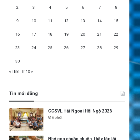
2
3
4
5
6
7
8
9
10
11
12
13
14
15
16
17
18
19
20
21
22
23
24
25
26
27
28
29
30
« Th8
Th10 »
Tin mới đăng
CCSVL Hải Ngoại Hội Ngộ 2026
6 phút
Nhớ con chuồn chuồn, thầy tập lội