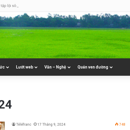
tập lội sông
tức
Lướt web
Văn – Nghệ
Quán ven đường
024
Téléfranc
17 Tháng 9, 2024
748