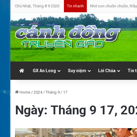
Chủ Nhật, Tháng 8 9 2026
Nhớ con chuồn chuồn, thầy 
Tin nhanh
GX An Long
Suy niệm
Lời Chúa
Tin 
Home
/
2024
/
Tháng 9
/
17
Ngày:
Tháng 9 17, 2