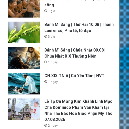
sông
1 giờ
Bánh Mì Sáng | Thứ Hai 10.08 | Thánh
Laurensô, Phó tế, tử đạo
3 giờ
Bánh Mì Sáng | Chúa Nhật 09.08 |
Chúa Nhật XIX Thường Niên
1 ngày
CN.XIX.TN.A | Cứ Yên Tâm | NVT
1 ngày
Lễ Tạ Ơn Mừng Kim Khánh Linh Mục
Cha Đôminicô Phạm Văn Khâm tại
Nhà Thờ Bắc Hòa Giáo Phận Mỹ Tho .
07.08.2026
2 ngày