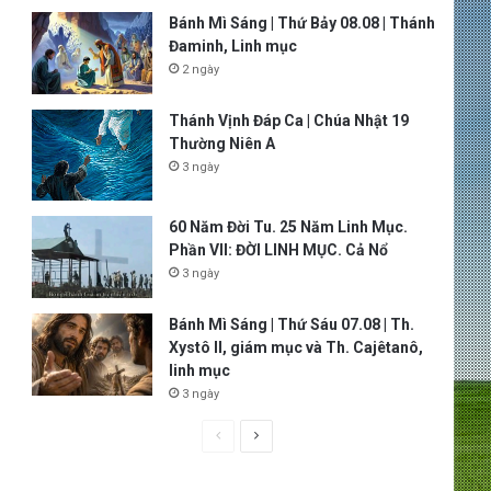
Bánh Mì Sáng | Thứ Bảy 08.08 | Thánh
Đaminh, Linh mục
2 ngày
Thánh Vịnh Đáp Ca | Chúa Nhật 19
Thường Niên A
3 ngày
60 Năm Đời Tu. 25 Năm Linh Mục.
Phần VII: ĐỜI LINH MỤC. Cả Nổ
3 ngày
Bánh Mì Sáng | Thứ Sáu 07.08 | Th.
Xystô II, giám mục và Th. Cajêtanô,
linh mục
3 ngày
P
N
r
e