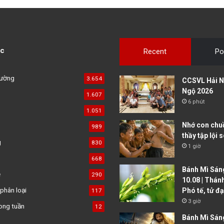
c
Recent
Po
đường
3.654
CCSVL Hải N
Ngộ 2026
1.607
6 phút
1.051
Nhớ con chu
989
thầy tập lội 
g
830
1 giờ
668
Bánh Mì Sáng
ệ
290
10.08 | Thán
phân loại
Phó tế, tử đ
117
3 giờ
ong tuần
12
Bánh Mì Sáng