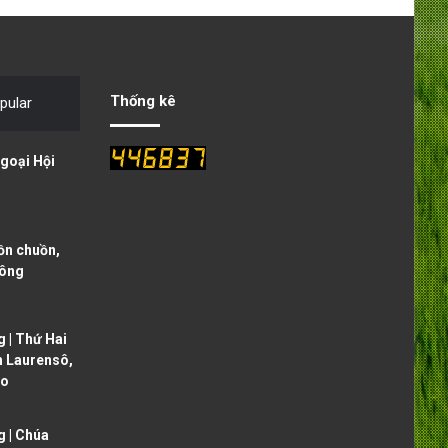
e
x
v
t
i
p
o
a
Thống kê
pular
u
g
s
e
goại Hội
p
a
g
ồn chuồn,
e
sông
 | Thứ Hai
h Laurensô,
ạo
 | Chúa