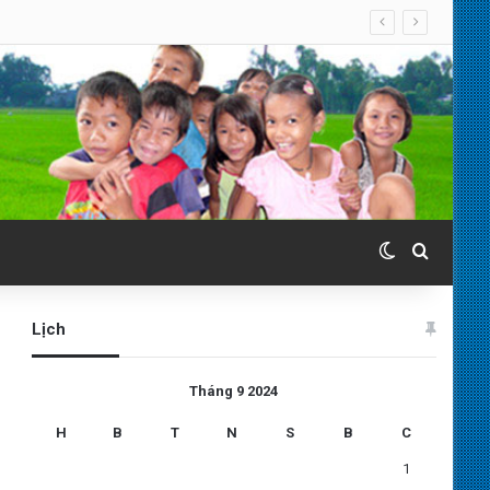
Switch skin
Search 
Lịch
Tháng 9 2024
H
B
T
N
S
B
C
1