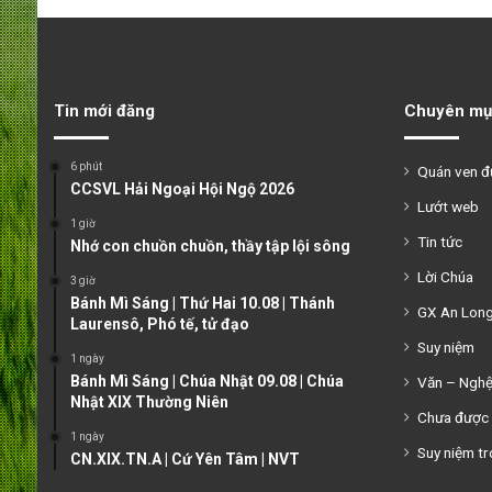
Tin mới đăng
Chuyên mụ
6 phút
Quán ven 
CCSVL Hải Ngoại Hội Ngộ 2026
Lướt web
1 giờ
Tin tức
Nhớ con chuồn chuồn, thầy tập lội sông
Lời Chúa
3 giờ
Bánh Mì Sáng | Thứ Hai 10.08 | Thánh
GX An Lon
Laurensô, Phó tế, tử đạo
Suy niệm
1 ngày
Bánh Mì Sáng | Chúa Nhật 09.08 | Chúa
Văn – Ngh
Nhật XIX Thường Niên
Chưa được 
1 ngày
Suy niệm tr
CN.XIX.TN.A | Cứ Yên Tâm | NVT