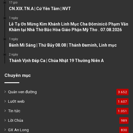
s
e
17 giờ
CN.XIX.TN.A | Cứ Yên Tâm | NVT
p
a
1 ngày
Lễ Tạ Ơn Mừng Kim Khánh Linh Mục Cha Đôminicô Phạm Văn
g
Khâm tại Nhà Thờ Bắc Hòa Giáo Phận Mỹ Tho . 07.08.2026
e
1 ngày
Bánh Mì Sáng | Thứ Bảy 08.08 | Thánh Đaminh, Linh mục
2 ngày
Thánh Vịnh Đáp Ca | Chúa Nhật 19 Thường Niên A
Chuyên mục
Quán ven đường
3.652
Lướt web
1.607
Tin tức
1.051
Lời Chúa
989
GX An Long
830