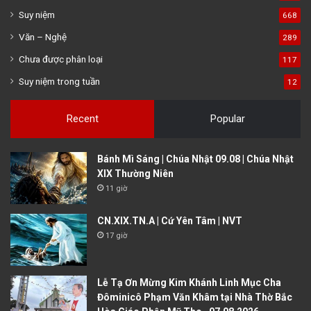
Suy niệm
668
Văn – Nghệ
289
Chưa được phân loại
117
Suy niệm trong tuần
12
Recent
Popular
Bánh Mì Sáng | Chúa Nhật 09.08 | Chúa Nhật
XIX Thường Niên
11 giờ
CN.XIX.TN.A | Cứ Yên Tâm | NVT
17 giờ
Lễ Tạ Ơn Mừng Kim Khánh Linh Mục Cha
Đôminicô Phạm Văn Khâm tại Nhà Thờ Bắc