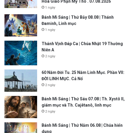
Hòa Giáo Phận Mỹ Tho . 07.08.2026
1 ngày
Bánh Mì Sáng | Thứ Bảy 08.08 | Thánh
Đaminh, Linh mục
1 ngày
Thánh Vịnh Đáp Ca | Chúa Nhật 19 Thường
Niên A
2 ngày
60 Năm Đời Tu. 25 Năm Linh Mục. Phần VII:
ĐỜI LINH MỤC. Cả Nổ
2 ngày
Bánh Mì Sáng | Thứ Sáu 07.08 | Th. Xystô II,
giám mục và Th. Cajêtanô, linh mục
2 ngày
Bánh Mì Sáng | Thứ Năm 06.08 | Chúa hiển
dung