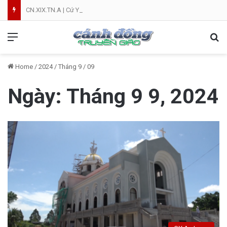
CN.XIX.TN.A | Cứ Yên Tâm | NVT
Menu
Se
Home
/
2024
/
Tháng 9
/
09
Ngày:
Tháng 9 9, 2024