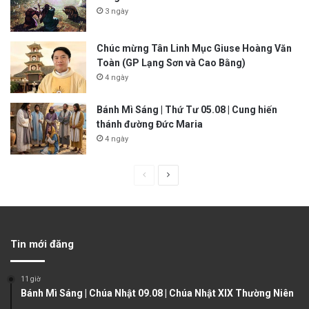
3 ngày
Chúc mừng Tân Linh Mục Giuse Hoàng Văn
Toàn (GP Lạng Sơn và Cao Bằng)
4 ngày
Bánh Mì Sáng | Thứ Tư 05.08 | Cung hiến
thánh đường Đức Maria
4 ngày
P
N
r
e
e
x
v
t
Tin mới đăng
i
p
o
a
11 giờ
u
g
Bánh Mì Sáng | Chúa Nhật 09.08 | Chúa Nhật XIX Thường Niên