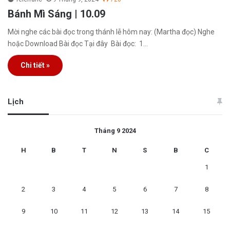
Bánh Mì Sáng | 10.09
Mời nghe các bài đọc trong thánh lễ hôm nay: (Martha đọc) Nghe
hoặc Download Bài đọc Tại đây Bài đọc: 1…
Chi tiết »
Lịch
Tháng 9 2024
H
B
T
N
S
B
C
1
2
3
4
5
6
7
8
9
10
11
12
13
14
15