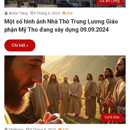
GX An Long
Antôn Tiếng
9 Tháng 9, 2024
539
Một số hình ảnh Nhà Thờ Trung Lương Giáo
phận Mỹ Tho đang xây dựng 09.09.2024
Chi tiết »
Café đen
Téléfranc
9 Tháng 9, 2024
720