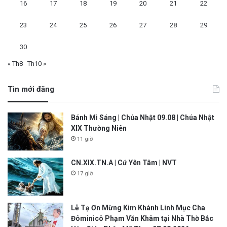
16
17
18
19
20
21
22
23
24
25
26
27
28
29
30
« Th8
Th10 »
Tin mới đăng
Bánh Mì Sáng | Chúa Nhật 09.08 | Chúa Nhật
XIX Thường Niên
11 giờ
CN.XIX.TN.A | Cứ Yên Tâm | NVT
17 giờ
Lễ Tạ Ơn Mừng Kim Khánh Linh Mục Cha
Đôminicô Phạm Văn Khâm tại Nhà Thờ Bắc