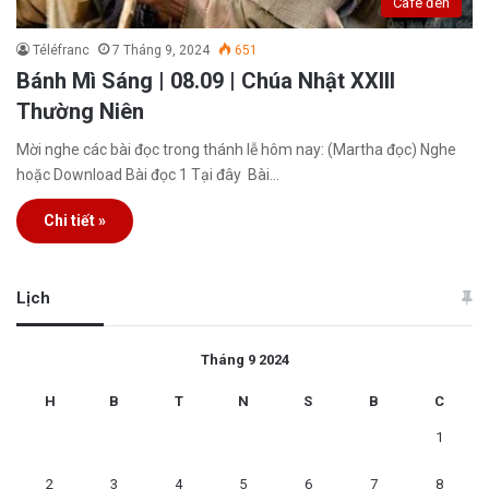
Café đen
Téléfranc
7 Tháng 9, 2024
651
Bánh Mì Sáng | 08.09 | Chúa Nhật XXIII
Thường Niên
Mời nghe các bài đọc trong thánh lễ hôm nay: (Martha đọc) Nghe
hoặc Download Bài đọc 1 Tại đây Bài…
Chi tiết »
Lịch
Tháng 9 2024
H
B
T
N
S
B
C
1
2
3
4
5
6
7
8