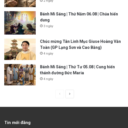
2 ngày
Bánh Mì Sáng | Thứ Năm 06.08 | Chúa hiển
dung
3 ngày
Chúc mừng Tân Linh Mục Giuse Hoàng Văn
Toàn (GP Lạng Sơn và Cao Bằng)
4 ngày
Bánh Mì Sáng | Thứ Tư 05.08 | Cung hiến
thánh đường Đức Maria
4 ngày
P
N
r
e
e
x
v
t
Tin mới đăng
i
p