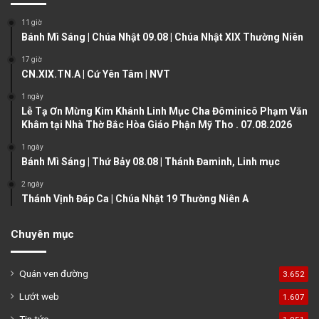
o
a
11 giờ
u
g
Bánh Mì Sáng | Chúa Nhật 09.08 | Chúa Nhật XIX Thường Niên
s
e
17 giờ
CN.XIX.TN.A | Cứ Yên Tâm | NVT
p
a
1 ngày
Lễ Tạ Ơn Mừng Kim Khánh Linh Mục Cha Đôminicô Phạm Văn
g
Khâm tại Nhà Thờ Bắc Hòa Giáo Phận Mỹ Tho . 07.08.2026
e
1 ngày
Bánh Mì Sáng | Thứ Bảy 08.08 | Thánh Đaminh, Linh mục
2 ngày
Thánh Vịnh Đáp Ca | Chúa Nhật 19 Thường Niên A
Chuyên mục
Quán ven đường
3.652
Lướt web
1.607