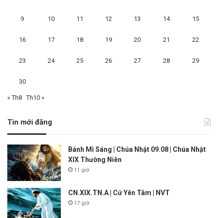
9
10
11
12
13
14
15
16
17
18
19
20
21
22
23
24
25
26
27
28
29
30
« Th8
Th10 »
Tin mới đăng
Bánh Mì Sáng | Chúa Nhật 09.08 | Chúa Nhật
XIX Thường Niên
11 giờ
CN.XIX.TN.A | Cứ Yên Tâm | NVT
17 giờ