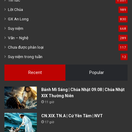
Tin tức
1.051
Lời Chúa
989
GX An Long
830
Suy niệm
668
Văn – Nghệ
289
Chưa được phân loại
117
Suy niệm trong tuần
12
Recent
Popular
Bánh Mì Sáng | Chúa Nhật 09.08 | Chúa Nhật
XIX Thường Niên
11 giờ
CN.XIX.TN.A | Cứ Yên Tâm | NVT
17 giờ