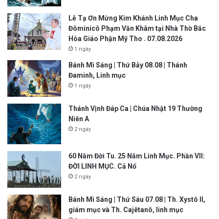
Lễ Tạ Ơn Mừng Kim Khánh Linh Mục Cha
Đôminicô Phạm Văn Khâm tại Nhà Thờ Bắc
Hòa Giáo Phận Mỹ Tho . 07.08.2026
1 ngày
Bánh Mì Sáng | Thứ Bảy 08.08 | Thánh
Đaminh, Linh mục
1 ngày
Thánh Vịnh Đáp Ca | Chúa Nhật 19 Thường
Niên A
2 ngày
60 Năm Đời Tu. 25 Năm Linh Mục. Phần VII:
ĐỜI LINH MỤC. Cả Nổ
2 ngày
Bánh Mì Sáng | Thứ Sáu 07.08 | Th. Xystô II,
giám mục và Th. Cajêtanô, linh mục