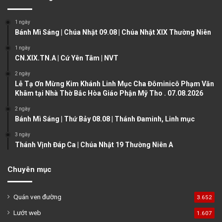
i
p
o
a
1 ngày
u
g
Bánh Mì Sáng | Chúa Nhật 09.08 | Chúa Nhật XIX Thường Niên
s
e
1 ngày
CN.XIX.TN.A | Cứ Yên Tâm | NVT
p
a
2 ngày
Lễ Tạ Ơn Mừng Kim Khánh Linh Mục Cha Đôminicô Phạm Văn
g
Khâm tại Nhà Thờ Bắc Hòa Giáo Phận Mỹ Tho . 07.08.2026
e
2 ngày
Bánh Mì Sáng | Thứ Bảy 08.08 | Thánh Đaminh, Linh mục
3 ngày
Thánh Vịnh Đáp Ca | Chúa Nhật 19 Thường Niên A
Chuyên mục
Quán ven đường
3.652
Lướt web
1.607