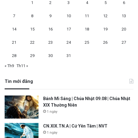
1
2
3
4
5
6
7
8
9
10
11
12
13
14
15
16
17
18
19
20
21
22
23
24
25
26
27
28
29
30
31
« Th9
Th11 »
Tin mới đăng
Bánh Mì Sáng | Chúa Nhật 09.08 | Chúa Nhật
XIX Thường Niên
1 ngày
CN.XIX.TN.A | Cứ Yên Tâm | NVT
1 ngày