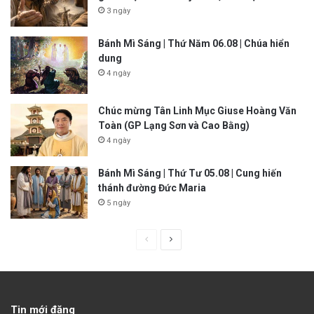
3 ngày
Bánh Mì Sáng | Thứ Năm 06.08 | Chúa hiển
dung
4 ngày
Chúc mừng Tân Linh Mục Giuse Hoàng Văn
Toàn (GP Lạng Sơn và Cao Bằng)
4 ngày
Bánh Mì Sáng | Thứ Tư 05.08 | Cung hiến
thánh đường Đức Maria
5 ngày
P
N
r
e
e
x
v
t
Tin mới đăng