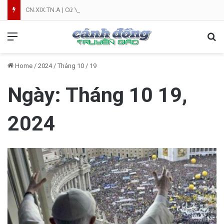
CN.XIX.TN.A | Cứ Yên Tâm | NVT
Menu
Se
Home
/
2024
/
Tháng 10
/
19
Ngày:
Tháng 10 19,
2024