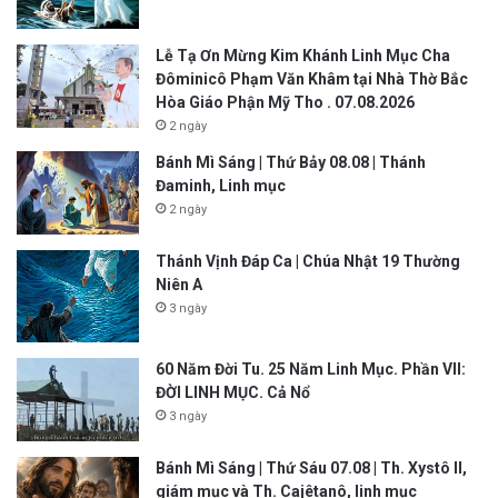
Lễ Tạ Ơn Mừng Kim Khánh Linh Mục Cha
Đôminicô Phạm Văn Khâm tại Nhà Thờ Bắc
Hòa Giáo Phận Mỹ Tho . 07.08.2026
2 ngày
Bánh Mì Sáng | Thứ Bảy 08.08 | Thánh
Đaminh, Linh mục
2 ngày
Thánh Vịnh Đáp Ca | Chúa Nhật 19 Thường
Niên A
3 ngày
60 Năm Đời Tu. 25 Năm Linh Mục. Phần VII:
ĐỜI LINH MỤC. Cả Nổ
3 ngày
Bánh Mì Sáng | Thứ Sáu 07.08 | Th. Xystô II,
giám mục và Th. Cajêtanô, linh mục