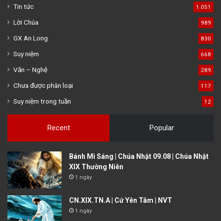
Tin tức
1.051
Lời Chúa
989
GX An Long
830
Suy niệm
668
Văn – Nghệ
289
Chưa được phân loại
117
Suy niệm trong tuần
12
Recent
Popular
Bánh Mì Sáng | Chúa Nhật 09.08 | Chúa Nhật
XIX Thường Niên
1 ngày
CN.XIX.TN.A | Cứ Yên Tâm | NVT
1 ngày