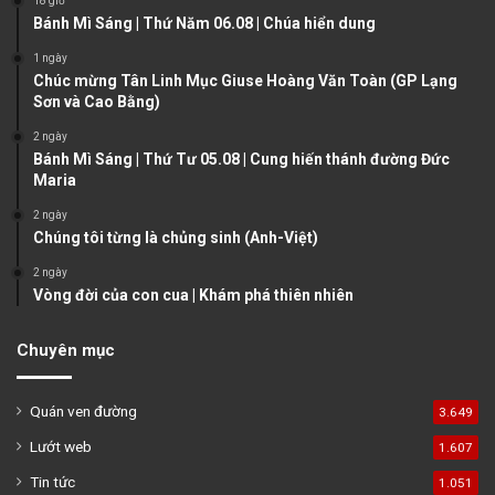
18 giờ
u
g
Bánh Mì Sáng | Thứ Năm 06.08 | Chúa hiển dung
s
e
1 ngày
Chúc mừng Tân Linh Mục Giuse Hoàng Văn Toàn (GP Lạng
p
Sơn và Cao Bằng)
a
2 ngày
g
Bánh Mì Sáng | Thứ Tư 05.08 | Cung hiến thánh đường Đức
e
Maria
2 ngày
Chúng tôi từng là chủng sinh (Anh-Việt)
2 ngày
Vòng đời của con cua | Khám phá thiên nhiên
Chuyên mục
Quán ven đường
3.649
Lướt web
1.607
Tin tức
1.051