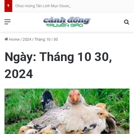
Chúc mừng Tân Linh Mục Giuse Hoàng Văn Toàn (GP Lạng Sơn và Cao Bằng)
Menu
Se
Home
/
2024
/
Tháng 10
/
30
Ngày:
Tháng 10 30,
2024