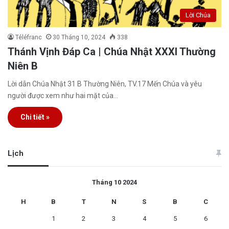
Lời Chúa
Téléfranc
30 Tháng 10, 2024
338
Thánh Vịnh Đáp Ca | Chúa Nhật XXXI Thường
Niên B
Lời dẫn Chúa Nhật 31 B Thường Niên, TV.17 Mến Chúa và yêu
người được xem như hai mặt của…
Chi tiết »
Lịch
Tháng 10 2024
H
B
T
N
S
B
C
1
2
3
4
5
6