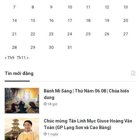
7
8
9
10
11
12
13
14
15
16
17
18
19
20
21
22
23
24
25
26
27
28
29
30
31
« Th9
Th11 »
Tin mới đăng
Bánh Mì Sáng | Thứ Năm 06.08 | Chúa hiển
dung
18 giờ
Chúc mừng Tân Linh Mục Giuse Hoàng Văn
Toàn (GP Lạng Sơn và Cao Bằng)
1 ngày