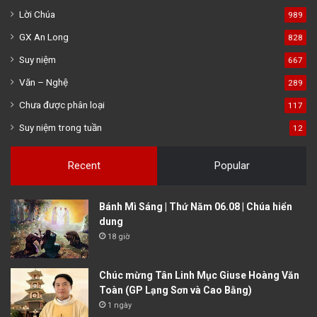
Lời Chúa
989
GX An Long
828
Suy niệm
667
Văn – Nghệ
289
Chưa được phân loại
117
Suy niệm trong tuần
12
Recent
Popular
Bánh Mì Sáng | Thứ Năm 06.08 | Chúa hiển
dung
18 giờ
Chúc mừng Tân Linh Mục Giuse Hoàng Văn
Toàn (GP Lạng Sơn và Cao Bằng)
1 ngày