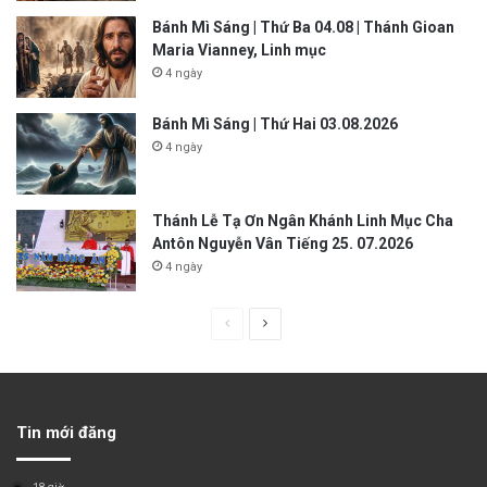
Bánh Mì Sáng | Thứ Ba 04.08 | Thánh Gioan
Maria Vianney, Linh mục
4 ngày
Bánh Mì Sáng | Thứ Hai 03.08.2026
4 ngày
Thánh Lễ Tạ Ơn Ngân Khánh Linh Mục Cha
Antôn Nguyễn Vân Tiếng 25. 07.2026
4 ngày
P
N
r
e
e
x
v
t
Tin mới đăng
i
p
o
a