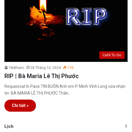
Café To Go
Téléfranc
28 Tháng 10, 2024
739
RIP | Bà Maria Lê Thị Phước
Requiescat In Pace TIN BUỒN Anh em P. Minh Vĩnh Long vừa nhận
tin: BÀ MARIA LÊ THỊ PHƯỚC Thân…
Chi tiết »
Lịch