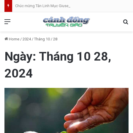
Chúc mừng Tân Linh Mục Giuse Hoàng Văn Toàn (GP Lạng Sơn và Cao Bằng)
Menu
Se
Home
/
2024
/
Tháng 10
/
28
Ngày:
Tháng 10 28,
2024