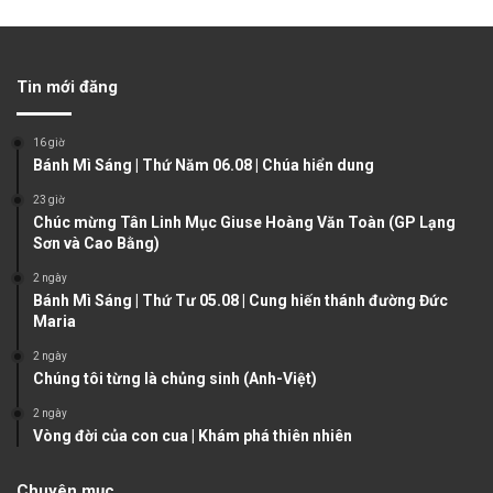
r
e
e
x
v
t
Tin mới đăng
i
p
o
a
16 giờ
u
g
Bánh Mì Sáng | Thứ Năm 06.08 | Chúa hiển dung
s
e
23 giờ
Chúc mừng Tân Linh Mục Giuse Hoàng Văn Toàn (GP Lạng
p
Sơn và Cao Bằng)
a
2 ngày
g
Bánh Mì Sáng | Thứ Tư 05.08 | Cung hiến thánh đường Đức
e
Maria
2 ngày
Chúng tôi từng là chủng sinh (Anh-Việt)
2 ngày
Vòng đời của con cua | Khám phá thiên nhiên
Chuyên mục