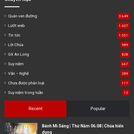
Quán ven đường
3.649
Lướt web
1.607
Tin tức
1.051
Lời Chúa
989
GX An Long
828
Suy niệm
667
Văn – Nghệ
289
Chưa được phân loại
117
Suy niệm trong tuần
12
Recent
Popular
Bánh Mì Sáng | Thứ Năm 06.08 | Chúa hiển
dung