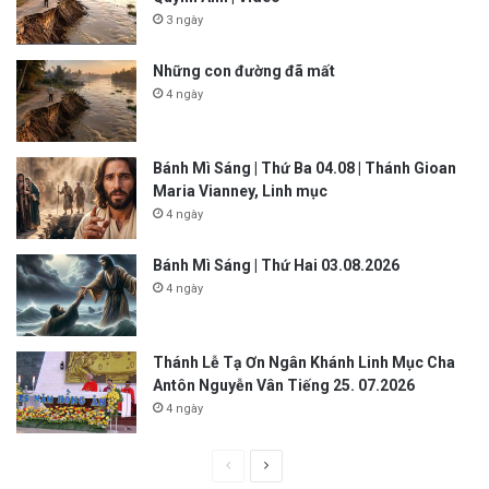
3 ngày
Những con đường đã mất
4 ngày
Bánh Mì Sáng | Thứ Ba 04.08 | Thánh Gioan
Maria Vianney, Linh mục
4 ngày
Bánh Mì Sáng | Thứ Hai 03.08.2026
4 ngày
Thánh Lễ Tạ Ơn Ngân Khánh Linh Mục Cha
Antôn Nguyễn Vân Tiếng 25. 07.2026
4 ngày
P
N