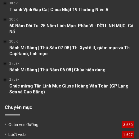
o
a
18 giờ
u
g
Thánh Vịnh Đáp Ca | Chúa Nhật 19 Thường Niên A
s
e
20 giờ
60 Năm Đời Tu. 25 Năm Linh Mục. Phần VII: ĐỜI LINH MỤC. Cả
p
Nổ
a
20 giờ
g
Bánh Mì Sáng | Thứ Sáu 07.08 | Th. Xystô II, giám mục và Th.
e
Cajêtanô, linh mục
2 ngày
Bánh Mì Sáng | Thứ Năm 06.08 | Chúa hiển dung
2 ngày
Chúc mừng Tân Linh Mục Giuse Hoàng Văn Toàn (GP Lạng
Sơn và Cao Bằng)
Chuyên mục
Quán ven đường
3.650
Lướt web
1.607