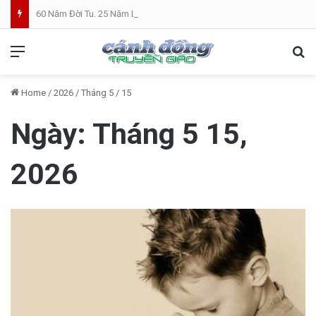
60 Năm Đời Tu. 25 Năm Linh Mục. Phần VII: ĐỜI LINH MỤC. Cả Nổ
Menu
Se
Home
/
2026
/
Tháng 5
/
15
Ngày:
Tháng 5 15,
2026