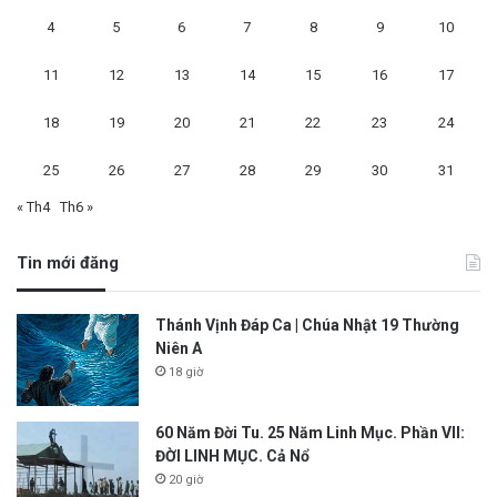
4
5
6
7
8
9
10
11
12
13
14
15
16
17
18
19
20
21
22
23
24
25
26
27
28
29
30
31
« Th4
Th6 »
Tin mới đăng
Thánh Vịnh Đáp Ca | Chúa Nhật 19 Thường
Niên A
18 giờ
60 Năm Đời Tu. 25 Năm Linh Mục. Phần VII:
ĐỜI LINH MỤC. Cả Nổ
20 giờ