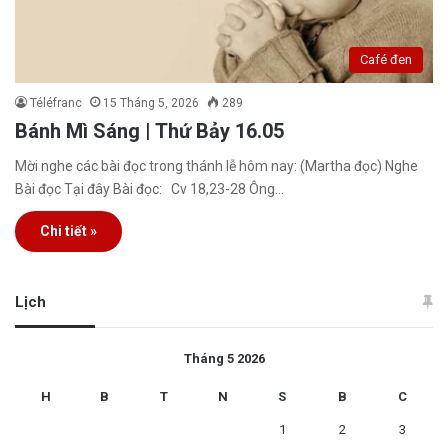
Café đen
Téléfranc
15 Tháng 5, 2026
289
Bánh Mì Sáng | Thứ Bảy 16.05
Mời nghe các bài đọc trong thánh lễ hôm nay: (Martha đọc) Nghe
Bài đọc Tại đây Bài đọc: Cv 18,23-28 Ông…
Chi tiết »
Lịch
Tháng 5 2026
H
B
T
N
S
B
C
1
2
3