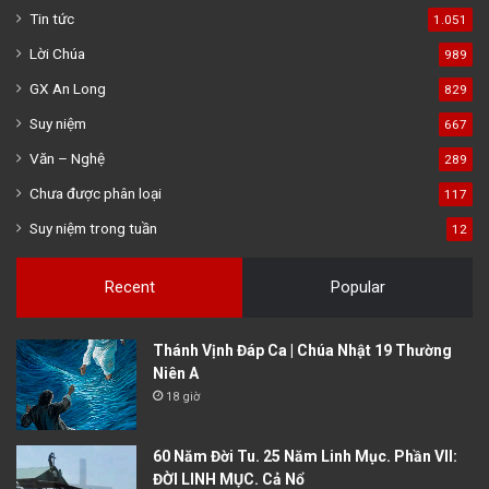
Tin tức
1.051
Lời Chúa
989
GX An Long
829
Suy niệm
667
Văn – Nghệ
289
Chưa được phân loại
117
Suy niệm trong tuần
12
Recent
Popular
Thánh Vịnh Đáp Ca | Chúa Nhật 19 Thường
Niên A
18 giờ
60 Năm Đời Tu. 25 Năm Linh Mục. Phần VII:
ĐỜI LINH MỤC. Cả Nổ