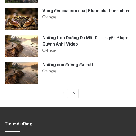
Vòng đời của con cua | Khám phá thiên nhiên
3 ngày
Những Con Đường Đã Mất Đi | Truyện Phạm
Quỳnh Anh | Video
4 ngày
Những con đường đã mất
5 ngày
P
N
r
e
e
x
v
t
Tin mới đăng
i
p