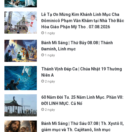
Lễ Tạ Ơn Mừng Kim Khánh Linh Mục Cha
Đôminicô Phạm Văn Khâm tại Nhà Thờ Bắc
Hòa Giáo Phận Mỹ Tho . 07.08.2026
1 ngày
Bánh Mì Sáng | Thứ Bảy 08.08 | Thánh
Đaminh, Linh mục
1 ngày
Thánh Vịnh Đáp Ca | Chúa Nhật 19 Thường
Niên A
2 ngày
60 Năm Đời Tu. 25 Năm Linh Mục. Phần VII:
ĐỜI LINH MỤC. Cả Nổ
2 ngày
Bánh Mì Sáng | Thứ Sáu 07.08 | Th. Xystô II,
giám mục và Th. Cajêtanô, linh mục