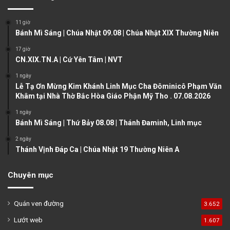
i
p
o
a
11 giờ
u
g
Bánh Mì Sáng | Chúa Nhật 09.08 | Chúa Nhật XIX Thường Niên
s
e
17 giờ
CN.XIX.TN.A | Cứ Yên Tâm | NVT
p
a
1 ngày
Lễ Tạ Ơn Mừng Kim Khánh Linh Mục Cha Đôminicô Phạm Văn
g
Khâm tại Nhà Thờ Bắc Hòa Giáo Phận Mỹ Tho . 07.08.2026
e
1 ngày
Bánh Mì Sáng | Thứ Bảy 08.08 | Thánh Đaminh, Linh mục
2 ngày
Thánh Vịnh Đáp Ca | Chúa Nhật 19 Thường Niên A
Chuyên mục
Quán ven đường
3.652
Lướt web
1.607