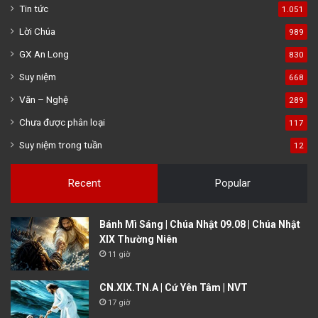
Tin tức
1.051
Lời Chúa
989
GX An Long
830
Suy niệm
668
Văn – Nghệ
289
Chưa được phân loại
117
Suy niệm trong tuần
12
Recent
Popular
Bánh Mì Sáng | Chúa Nhật 09.08 | Chúa Nhật
XIX Thường Niên
11 giờ
CN.XIX.TN.A | Cứ Yên Tâm | NVT
17 giờ