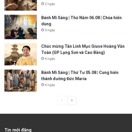
2 ngày
Bánh Mì Sáng | Thứ Năm 06.08 | Chúa hiển
dung
3 ngày
Chúc mừng Tân Linh Mục Giuse Hoàng Văn
Toàn (GP Lạng Sơn và Cao Bằng)
4 ngày
Bánh Mì Sáng | Thứ Tư 05.08 | Cung hiến
thánh đường Đức Maria
4 ngày
P
N
r
e
e
x
v
t
Tin mới đăng