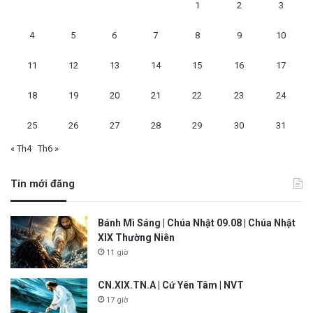
1
2
3
4
5
6
7
8
9
10
11
12
13
14
15
16
17
18
19
20
21
22
23
24
25
26
27
28
29
30
31
« Th4
Th6 »
Tin mới đăng
Bánh Mì Sáng | Chúa Nhật 09.08 | Chúa Nhật
XIX Thường Niên
11 giờ
CN.XIX.TN.A | Cứ Yên Tâm | NVT
17 giờ