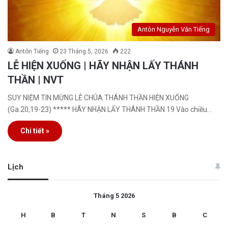
Antôn Nguyễn Văn Tiếng
Antôn Tiếng
23 Tháng 5, 2026
222
LỄ HIỆN XUỐNG | HÃY NHẬN LẤY THÁNH
THẦN | NVT
SUY NIỆM TIN MỪNG LỄ CHÚA THÁNH THẦN HIỆN XUỐNG
(Ga.20,19-23) ***** HÃY NHẬN LẤY THÁNH THẦN 19 Vào chiều…
Chi tiết »
Lịch
Tháng 5 2026
H
B
T
N
S
B
C