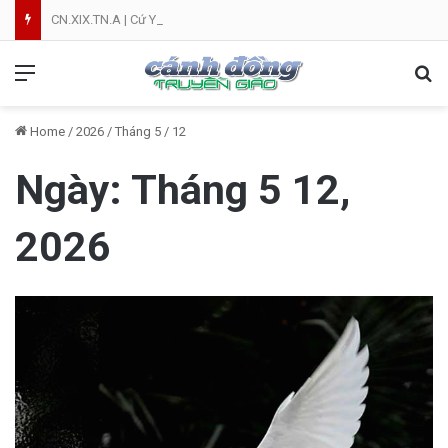
CN.XIX.TN.A | Cứ Yên Tâm | NVT
Menu
Se
Home
/
2026
/
Tháng 5
/
12
Ngày:
Tháng 5 12,
2026