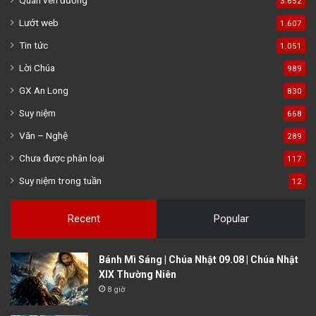
Quán ven đường
3.652
Lướt web
1.607
Tin tức
1.051
Lời Chúa
989
GX An Long
830
Suy niệm
668
Văn – Nghệ
289
Chưa được phân loại
117
Suy niệm trong tuần
12
Recent
Popular
Bánh Mì Sáng | Chúa Nhật 09.08 | Chúa Nhật
XIX Thường Niên
8 giờ