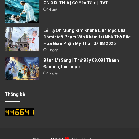
CN.XIX.TN.A | Cứ Yên Tâm | NVT
14 giờ
Lễ Tạ Ơn Mừng Kim Khánh Linh Mục Cha
Đôminicô Phạm Văn Khâm tại Nhà Thờ Bắc
Hòa Giáo Phận Mỹ Tho . 07.08.2026
1 ngày
Bánh Mì Sáng | Thứ Bảy 08.08 | Thánh
Đaminh, Linh mục
1 ngày
Thống kê