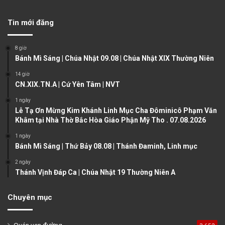
e
x
v
t
Tin mới đăng
i
p
o
a
8 giờ
u
g
Bánh Mì Sáng | Chúa Nhật 09.08 | Chúa Nhật XIX Thường Niên
s
e
14 giờ
CN.XIX.TN.A | Cứ Yên Tâm | NVT
p
a
1 ngày
Lễ Tạ Ơn Mừng Kim Khánh Linh Mục Cha Đôminicô Phạm Văn
g
Khâm tại Nhà Thờ Bắc Hòa Giáo Phận Mỹ Tho . 07.08.2026
e
1 ngày
Bánh Mì Sáng | Thứ Bảy 08.08 | Thánh Đaminh, Linh mục
2 ngày
Thánh Vịnh Đáp Ca | Chúa Nhật 19 Thường Niên A
Chuyên mục