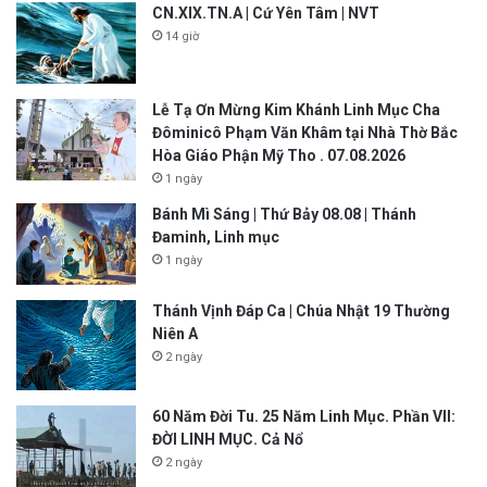
CN.XIX.TN.A | Cứ Yên Tâm | NVT
14 giờ
Lễ Tạ Ơn Mừng Kim Khánh Linh Mục Cha
Đôminicô Phạm Văn Khâm tại Nhà Thờ Bắc
Hòa Giáo Phận Mỹ Tho . 07.08.2026
1 ngày
Bánh Mì Sáng | Thứ Bảy 08.08 | Thánh
Đaminh, Linh mục
1 ngày
Thánh Vịnh Đáp Ca | Chúa Nhật 19 Thường
Niên A
2 ngày
60 Năm Đời Tu. 25 Năm Linh Mục. Phần VII:
ĐỜI LINH MỤC. Cả Nổ
2 ngày