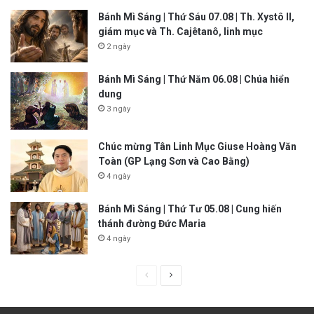
Bánh Mì Sáng | Thứ Sáu 07.08 | Th. Xystô II,
giám mục và Th. Cajêtanô, linh mục
2 ngày
Bánh Mì Sáng | Thứ Năm 06.08 | Chúa hiển
dung
3 ngày
Chúc mừng Tân Linh Mục Giuse Hoàng Văn
Toàn (GP Lạng Sơn và Cao Bằng)
4 ngày
Bánh Mì Sáng | Thứ Tư 05.08 | Cung hiến
thánh đường Đức Maria
4 ngày
P
N
r
e