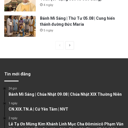
4 ngày
Bánh Mì Sáng | Thứ Tư 05.08 | Cung hiến
thánh đường Đức Maria
5 ngày
P
N
r
e
e
x
v
t
Tin mới đăng
i
p
o
a
24 giờ
u
g
Bánh Mì Sáng | Chúa Nhật 09.08 | Chúa Nhật XIX Thường Niên
s
e
1 ngày
CN.XIX.TN.A | Cứ Yên Tâm | NVT
p
a
2 ngày
Lễ Tạ Ơn Mừng Kim Khánh Linh Mục Cha Đôminicô Phạm Văn
g