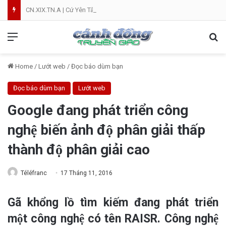
CN.XIX.TN.A | Cứ Yên Tâm | NVT
Menu
Se
Home
/
Lướt web
/
Đọc báo dùm bạn
Đọc báo dùm bạn
Lướt web
Google đang phát triển công
nghệ biến ảnh độ phân giải thấp
thành độ phân giải cao
Téléfranc
17 Tháng 11, 2016
Gã khổng lồ tìm kiếm đang phát triển
một công nghệ có tên RAISR. Công nghệ