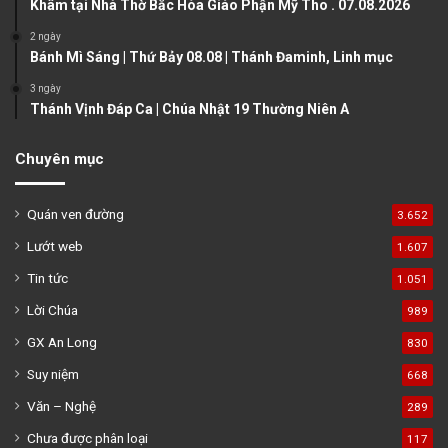
Khâm tại Nhà Thờ Bắc Hòa Giáo Phận Mỹ Tho . 07.08.2026
e
2 ngày
Bánh Mì Sáng | Thứ Bảy 08.08 | Thánh Đaminh, Linh mục
3 ngày
Thánh Vịnh Đáp Ca | Chúa Nhật 19 Thường Niên A
Chuyên mục
Quán ven đường
3.652
Lướt web
1.607
Tin tức
1.051
Lời Chúa
989
GX An Long
830
Suy niệm
668
Văn – Nghệ
289
Chưa được phân loại
117