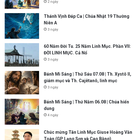
2 ngày
Thánh Vịnh Đáp Ca | Chúa Nhật 19 Thường
Niên A
3 ngày
60 Năm Đời Tu. 25 Năm Linh Mục. Phần VII:
ĐỜI LINH MỤC. Cả Nổ
3 ngày
Bánh Mì Sáng | Thứ Sáu 07.08 | Th. Xystô II,
giám mục và Th. Cajêtanô, linh mục
3 ngày
Bánh Mì Sáng | Thứ Năm 06.08 | Chúa hiển
dung
4 ngày
Chúc mừng Tân Linh Mục Giuse Hoàng Văn
Toàn (GP Lạng Sơn và Cao Bằng)