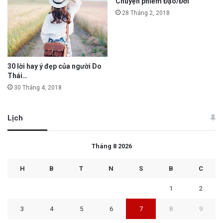
Chuyện phiếm Đạo/Đời
28 Tháng 2, 2018
30 lời hay ý đẹp của người Do
Thái…
30 Tháng 4, 2018
Lịch
Tháng 8 2026
H
B
T
N
S
B
C
1
2
3
4
5
6
7
8
9