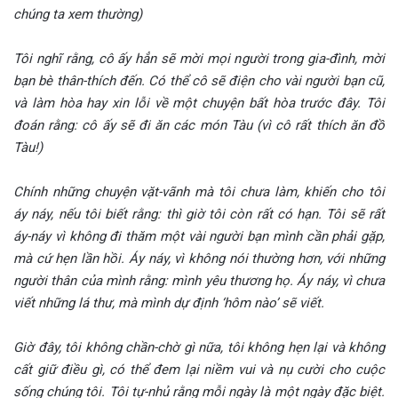
chúng ta xem thường)
Tôi nghĩ rằng, cô ấy hẳn sẽ mời mọi người trong gia-đình, mời
bạn bè thân-thích đến. Có thể cô sẽ điện cho vài người bạn cũ,
và làm hòa hay xin lỗi về một chuyện bất hòa trước đây. Tôi
đoán rằng: cô ấy sẽ đi ăn các món Tàu (vì cô rất thích ăn đồ
Tàu!)
Chính những chuyện vặt-vãnh mà tôi chưa làm, khiến cho tôi
áy náy, nếu tôi biết rằng: thì giờ tôi còn rất có hạn. Tôi sẽ rất
áy-náy vì không đi thăm một vài người bạn mình cần phải gặp,
mà cứ hẹn lần hồi. Áy náy, vì không nói thường hơn, với những
người thân của mình rằng: mình yêu thương họ. Áy náy, vì chưa
viết những lá thư, mà mình dự định ‘hôm nào’ sẽ viết.
Giờ đây, tôi không chần-chờ gì nữa, tôi không hẹn lại và không
cất giữ điều gì, có thể đem lại niềm vui và nụ cười cho cuộc
sống chúng tôi. Tôi tự-nhủ rằng mỗi ngày là một ngày đặc biệt.