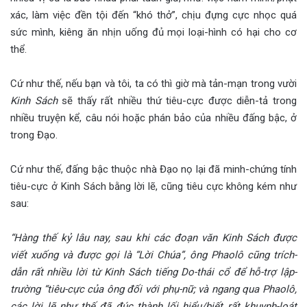
xác, làm việc đền tội đến “khó thở”, chịu đựng cực nhọc quá
sức mình, kiêng ăn nhịn uống đủ mọi loại-hình có hại cho cơ
thể.
Cứ như thế, nếu bạn và tôi, ta có thì giờ mà tản-mạn trong vười
Kinh Sách
sẽ thấy rất nhiều thứ tiêu-cực được diễn-tả trong
nhiều truyện kể, câu nói hoặc phán bảo của nhiều đấng bậc, ở
trong Đạo.
Cứ như thế, đấng bậc thuộc nhà Đạo nọ lại đã minh-chứng tính
tiêu-cực ở Kinh Sách bằng lời lẽ, cũng tiêu cực không kém như
sau:
“Hàng thế kỷ lâu nay, sau khi các đoạn văn Kinh Sách được
viết xuống và được gọi là “Lời Chúa”, ông Phaolô cũng trích-
dẫn rất nhiều lời từ Kinh Sách tiếng Do-thái cổ để hỗ-trợ lập-
trường “tiêu-cực của ông đối với phụ-nữ; và ngang qua Phaolô,
các lời lẽ như thế đã đúc thành lối hiểu/biết rất khuynh-loát