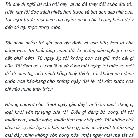
Tôi suy đi nghĩ lại câu nói này, và nó đã thay đổi cuộc đời tôi.
Hiện nay tôi đọc sách nhiều hơn trước và bớt dọn dẹp nhà cửa.
Tôi ngồi trước mái hiên mà ngắm cảnh chứ không buồn để ý
đến cỏ dại mọc trong vườn.
Tôi dành nhiều thì giờ cho gia đình và bạn hữu, hơn là cho
công việc. Tôi hiểu rằng, cuộc đời là những cảm-nghiệm mình
cần phải nếm. Từ ngày ấy, tôi không còn cất giữ một cái gì
nữa. Tôi đem bộ ly pha-lê ra sử-dụng mỗi ngày; tôi mặc áo mới
để đi siêu-thị, nếu mình bỗng thấy thích. Tôi không cần dành
nước hoa hảo-hạng cho những ngày đại lễ, tôi xức nước hoa
khi nào mình thấy thích.
Những cụm-từ như: “một ngày gần đây” và “hôm nào”, đang bị
loại khỏi vốn tự-vựng của tôi. Điều gì đáng bỏ công, thì tôi
muốn xem, muốn nghe, muốn làm ngay bây giờ. Tôi không biết
chắc là vợ của bạn tôi hẳn sẽ làm gì, nếu cô ấy biết trước rằng
mai đây mình không còn sống nữa. (một ngày mai mà tất cả