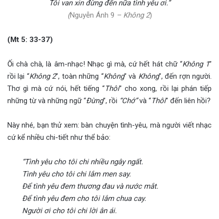
Tôi van xin đừng đến nữa tình yêu ơi.”
(
Nguyễn Ánh 9
– Không 2
)
(Mt 5: 33-37)
Ối chà chà, là âm-nhạc! Nhạc gì mà, cứ hết hát chữ “
Không 1
”
rồi lại “
Không 2
”, toàn những “
Không
” và
Không
”, đến rợn người.
Thơ gì mà cứ nói, hết tiếng “
Thôi
” cho xong, rồi lại phán tiếp
những từ và những ngữ “
Đừng
”, rồi
“Chớ”
và “
Thôi
” đến liên hồi?
Này nhé, bạn thử xem: bàn chuyện tình-yêu, mà người viết nhạc
cứ kể nhiều chi-tiết như thể bảo:
“Tình yêu cho tôi chi nhiều ngây ngất.
Tình yêu cho tôi chi lắm men say.
Để tình yêu đem thương đau và nước mắt.
Để tình yêu đem cho tôi lắm chua cay.
Người ơi cho tôi chi lời ân ái.