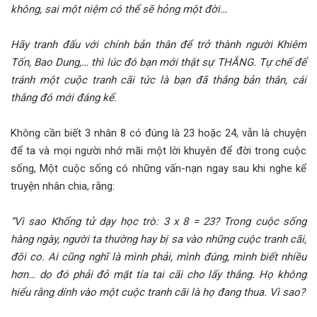
không, sai một niệm có thể sẽ hỏng một đời…
Hãy tranh đấu với chính bản thân để trở thành người Khiêm
Tốn, Bao Dung,… thì lúc đó bạn mới thật sự THẮNG. Tự chế để
tránh một cuộc tranh cãi tức là bạn đã thắng bản thân, cái
thắng đó mới đáng kể.
Không cần biết 3 nhân 8 có đúng là 23 hoặc 24, vẫn là chuyện
để ta và mọi người nhớ mãi một lời khuyên để đời trong cuộc
sống, Một cuộc sống có những vấn-nạn ngay sau khi nghe kể
truyện nhân chia, rằng:
“Vì sao Khổng tử dạy học trò: 3 x 8 = 23? Trong cuộc sống
hàng ngày, người ta thường hay bị sa vào những cuộc tranh cãi,
đôi co. Ai cũng nghĩ là mình phải, mình đúng, mình biết nhiều
hơn… do đó phải đỏ mặt tía tai cãi cho lấy thắng. Họ không
hiểu rằng dính vào một cuộc tranh cãi là họ đang thua. Vì sao?