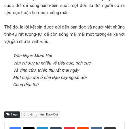
cuộc đời để sống hãnh-tiến suốt một đời, dù đời người có ra
tiệc-cực hoặc tích-cực, cũng mặc.
Thế đó, là lời kết xin được gửi đến bạn đọc và người viết những
tình-tự rất tương-tự, để còn sống mãi mãi một tương-lai xa vời
vợi gần như là vĩnh-cửu.
Trần Ngọc Mười Hai
Vẫn cứ suy-tư nhiều về tiêu-cực, tích-cực
Và vĩnh cửu, thiên thu rất mai ngày
Một cuộc đời ở nhà Đạo hay ngoài đời
Cũng đều thế.
Tags
Chuyện phiếm Đạo/Đời
LinkedIn
Tumblr
Pinterest
Reddit
VKontakte
Share via Email