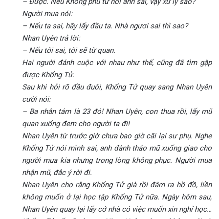
– Được. Nếu Khổng phu tử nói anh sai, vậy xử lý sao?
Người mua nói:
– Nếu ta sai, hãy lấy đầu ta. Nhà ngươi sai thì sao?
Nhan Uyên trả lời:
– Nếu tôi sai, tôi sẽ từ quan.
Hai người đánh cuộc với nhau như thế, cũng đã tìm gặp
được Khổng Tử.
Sau khi hỏi rõ đầu đuôi, Khổng Tử quay sang Nhan Uyên
cười nói:
– Ba nhân tám là 23 đó! Nhan Uyên, con thua rồi, lấy mũ
quan xuống đem cho người ta đi!
Nhan Uyên từ trước giờ chưa bao giờ cãi lại sư phụ. Nghe
Khổng Tử nói mình sai, anh đành tháo mũ xuống giao cho
người mua kia nhưng trong lòng không phục. Người mua
nhận mũ, đắc ý rời đi.
Nhan Uyên cho rằng Khổng Tử già rồi đâm ra hồ đồ, liền
không muốn ở lại học tập Khổng Tử nữa. Ngày hôm sau,
Nhan Uyên quay lại lấy cớ nhà có việc muốn xin nghỉ học…