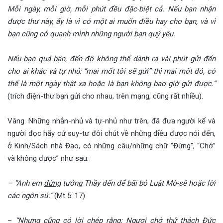
Mỗi ngày, mỗi giờ, mỗi phút đều đặc-biệt cả. Nếu bạn nhận
được thư này, ấy là vì có một ai muốn điều hay cho bạn, và vì
bạn cũng có quanh mình những người bạn quý yêu.
Nếu bạn quá bận, đến độ không thể dành ra vài phút gửi đến
cho ai khác và tự nhủ: “mai mốt tôi sẽ gửi” thì mai mốt đó, có
thể là một ngày thật xa hoặc là bạn không bao giờ gửi được.”
(trích điện-thư bạn gửi cho nhau, trên mạng, cũng rất nhiều).
Vâng. Những nhắn-nhủ và tự-nhủ như trên, đã đưa người kể và
người đọc hãy cứ suy-tư đôi chút về những điều được nói đến,
ở Kinh/Sách nhà Đạo, có những câu/những chữ “Đừng”, “Chớ”
và không được” như sau:
– “Anh em
đừng
tưởng Thầy đến để bãi bỏ Luật Mô-sê hoặc lời
các ngôn sứ.”
(Mt 5: 17)
–
“Nhưng cũng có lời chép rằng: Ngươi chớ thử thách Đức