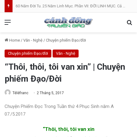
60 Năm Đời Tu. 25 Năm Linh Mục. Phần VII: ĐỜI LINH MỤC. Cả Nổ
Menu
Se
Home
/
Văn - Nghệ
/
Chuyện phiếm Đạo/đời
Chuyện phiếm Đạo/đời
Văn - Nghệ
“Thôi, thôi, tôi van xin” | Chuyện
phiếm Đạo/Đời
Téléfranc
2 Tháng 5, 2017
Chuyện Phiếm Đọc Trong Tuần thứ 4 Phục Sinh năm A
07./5.2017
“Thôi, thôi, tôi van xin