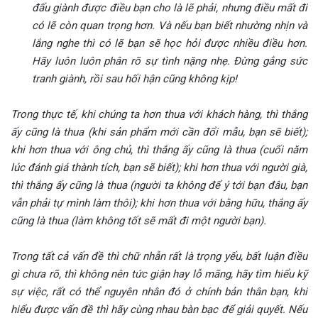
đấu giành được điều bạn cho là lẽ phải, nhưng điều mất đi
có lẽ còn quan trọng hơn. Và nếu bạn biết nhường nhịn và
lắng nghe thì có lẽ bạn sẽ học hỏi được nhiều điều hơn.
Hãy luôn luôn phân rõ sự tình nặng nhẹ. Đừng gắng sức
tranh giành, rồi sau hối hận cũng không kịp!
Trong thực tế, khi chúng ta hơn thua với khách hàng, thì thắng
ấy cũng là thua (khi sản phẩm mới cần đổi mẫu, bạn sẽ biết);
khi hơn thua với ông chủ, thì thắng ấy cũng là thua (cuối năm
lúc đánh giá thành tích, bạn sẽ biết); khi hơn thua với người già,
thì thắng ấy cũng là thua (người ta không để ý tới bạn đâu, bạn
vẫn phải tự mình làm thôi); khi hơn thua với bằng hữu, thắng ấy
cũng là thua (làm không tốt sẽ mất đi một người bạn).
Trong tất cả vấn đề thì chữ nhẫn rất là trọng yếu, bất luận điều
gì chưa rõ, thì không nên tức giận hay lỗ mãng, hãy tìm hiểu kỹ
sự việc, rất có thể nguyên nhân đó ở chính bản thân bạn, khi
hiểu được vấn đề thì hãy cùng nhau bàn bạc để giải quyết. Nếu