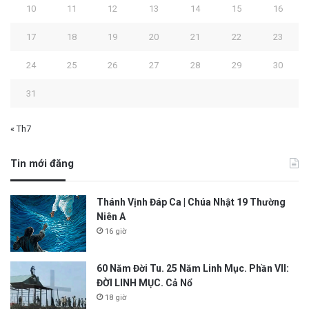
10
11
12
13
14
15
16
17
18
19
20
21
22
23
24
25
26
27
28
29
30
31
« Th7
Tin mới đăng
Thánh Vịnh Đáp Ca | Chúa Nhật 19 Thường
Niên A
16 giờ
60 Năm Đời Tu. 25 Năm Linh Mục. Phần VII:
ĐỜI LINH MỤC. Cả Nổ
18 giờ