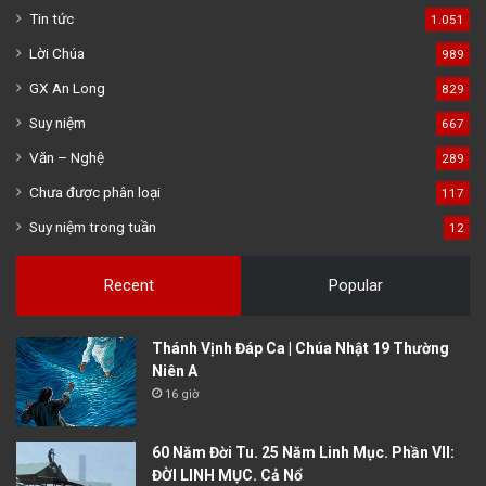
Tin tức
1.051
Lời Chúa
989
GX An Long
829
Suy niệm
667
Văn – Nghệ
289
Chưa được phân loại
117
Suy niệm trong tuần
12
Recent
Popular
Thánh Vịnh Đáp Ca | Chúa Nhật 19 Thường
Niên A
16 giờ
60 Năm Đời Tu. 25 Năm Linh Mục. Phần VII:
ĐỜI LINH MỤC. Cả Nổ