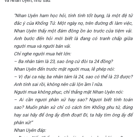
và Nhan Uyên, như sau:
“Nhan Uyên ham học hỏi, tính tình tốt bụng, là một đệ tử
đắc ý của Khổng Tử. Một ngày nọ, trên đường đi làm việc,
Nhan Uyên thấy một đám đông ồn ào trước cửa tiệm vải.
Anh bước đến hỏi mới biết là đang có tranh chấp giữa
người mua và người bán vải.
Chỉ nghe người mua hét lớn:
– Ba nhân tám là 23, sao ông cứ đòi ta 24 đồng?
Nhan Uyên đến trước mặt người mua, lễ phép nói:
– Vị đại ca này, ba nhân tám là 24, sao có thể là 23 được?
Anh tính sai rồi, không nên cãi lộn ầm ĩ nữa.
Người mua không phục, chỉ thẳng mặt Nhan Uyên nói:
– Ai cần ngươi phân xử hay sao? Ngươi biết tính toán
sao? Muốn phân xử chỉ có cách tìm Khổng phu tử, đúng
hay sai hãy để ông ấy định đoạt! Đi, ta hãy tìm ông ấy để
phân xử!”
Nhan Uyên đáp: