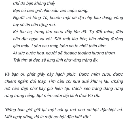
Chỉ do bạn không thấy.
Bạn có bao giờ nhìn sâu vào cuộc sống.
Người có lòng Từ, khuôn mặt sẽ dịu nhẹ bao dung, vòng
tay sẽ ân cần rộng mở.
Kẻ thủ ác, trong tim chứa đầy lửa dữ. Tự đốt mình, đâu
cần địa ngục xa xôi. Đôi mắt láo liên, hằn những đường
gân máu. Luôn cau mày, luôn nhức nhối thân tâm.
Ai xức nước hoa, người sẽ thoang thoảng hương thơm.
Trái tim ai đẹp sẽ lung linh như vầng trăng ấy.
Và bạn ơi, phút giây này hạnh phúc. Được mỉm cười, được
chiêm ngắm đổi thay. Tìm cầu chi nữa quá khứ vị lai. Chẳng
nơi nào đẹp như bây giờ hiện tại. Cành sen trắng đang rưng
rưng trong nắng. Bụt mỉm cười lấp lánh đoá Vô Ưu.
“Đừng bao giờ giữ lại một cái gì mà chờ cơ-hội đặc-biệt cả.
Mỗi ngày sống, đã là một cơ-hội đặc-biệt rồi!”