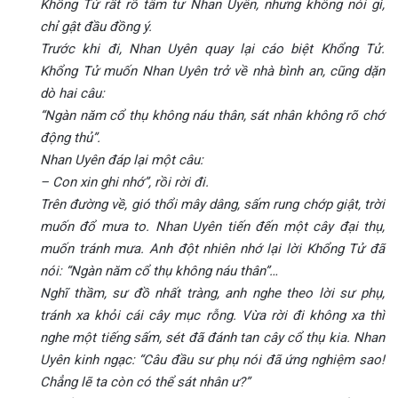
Khổng Tử rất rõ tâm tư Nhan Uyên, nhưng không nói gì,
chỉ gật đầu đồng ý.
Trước khi đi, Nhan Uyên quay lại cáo biệt Khổng Tử.
Khổng Tử muốn Nhan Uyên trở về nhà bình an, cũng dặn
dò hai câu:
“Ngàn năm cổ thụ không náu thân, sát nhân không rõ chớ
động thủ”.
Nhan Uyên đáp lại một câu:
– Con xin ghi nhớ”, rồi rời đi.
Trên đường về, gió thổi mây dâng, sấm rung chớp giật, trời
muốn đổ mưa to. Nhan Uyên tiến đến một cây đại thụ,
muốn tránh mưa. Anh đột nhiên nhớ lại lời Khổng Tử đã
nói: “Ngàn năm cổ thụ không náu thân”…
Nghĩ thầm, sư đồ nhất tràng, anh nghe theo lời sư phụ,
tránh xa khỏi cái cây mục rỗng. Vừa rời đi không xa thì
nghe một tiếng sấm, sét đã đánh tan cây cổ thụ kia. Nhan
Uyên kinh ngạc: “Câu đầu sư phụ nói đã ứng nghiệm sao!
Chẳng lẽ ta còn có thể sát nhân ư?”