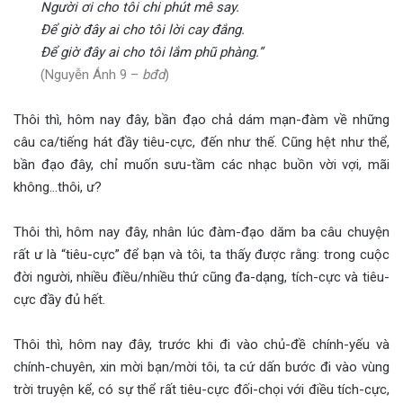
Người ơi cho tôi chi phút mê say.
Để giờ đây ai cho tôi lời cay đắng.
Để giờ đây ai cho tôi lắm phũ phàng.”
(Nguyễn Ánh 9 –
bđd
)
Thôi thì, hôm nay đây, bần đạo chả dám mạn-đàm về những
câu ca/tiếng hát đầy tiêu-cực, đến như thế. Cũng hệt như thể,
bần đạo đây, chỉ muốn sưu-tầm các nhạc buồn vời vợi, mãi
không…thôi, ư?
Thôi thì, hôm nay đây, nhân lúc đàm-đạo dăm ba câu chuyện
rất ư là “tiêu-cực” để bạn và tôi, ta thấy được rằng: trong cuộc
đời người, nhiều điều/nhiều thứ cũng đa-dạng, tích-cực và tiêu-
cực đầy đủ hết.
Thôi thì, hôm nay đây, trước khi đi vào chủ-đề chính-yếu và
chính-chuyên, xin mời bạn/mời tôi, ta cứ dấn bước đi vào vùng
trời truyện kể, có sự thể rất tiêu-cực đối-chọi với điều tích-cực,