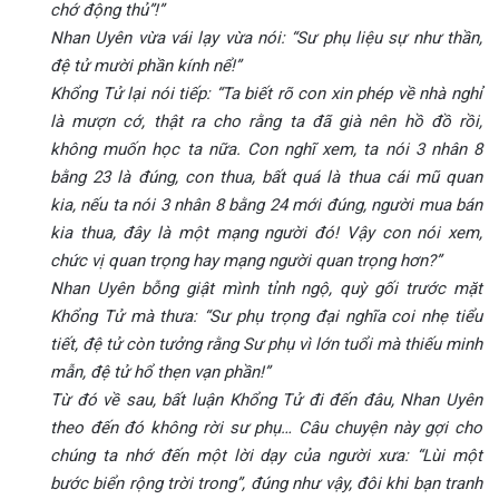
chớ động thủ”!”
Nhan Uyên vừa vái lạy vừa nói: “Sư phụ liệu sự như thần,
đệ tử mười phần kính nể!”
Khổng Tử lại nói tiếp: “Ta biết rõ con xin phép về nhà nghỉ
là mượn cớ, thật ra cho rằng ta đã già nên hồ đồ rồi,
không muốn học ta nữa. Con nghĩ xem, ta nói 3 nhân 8
bằng 23 là đúng, con thua, bất quá là thua cái mũ quan
kia, nếu ta nói 3 nhân 8 bằng 24 mới đúng, người mua bán
kia thua, đây là một mạng người đó! Vậy con nói xem,
chức vị quan trọng hay mạng người quan trọng hơn?”
Nhan Uyên bỗng giật mình tỉnh ngộ, quỳ gối trước mặt
Khổng Tử mà thưa: “Sư phụ trọng đại nghĩa coi nhẹ tiểu
tiết, đệ tử còn tưởng rằng Sư phụ vì lớn tuổi mà thiếu minh
mẫn, đệ tử hổ thẹn vạn phần!”
Từ đó về sau, bất luận Khổng Tử đi đến đâu, Nhan Uyên
theo đến đó không rời sư phụ… Câu chuyện này gợi cho
chúng ta nhớ đến một lời dạy của người xưa: “Lùi một
bước biển rộng trời trong”, đúng như vậy, đôi khi bạn tranh