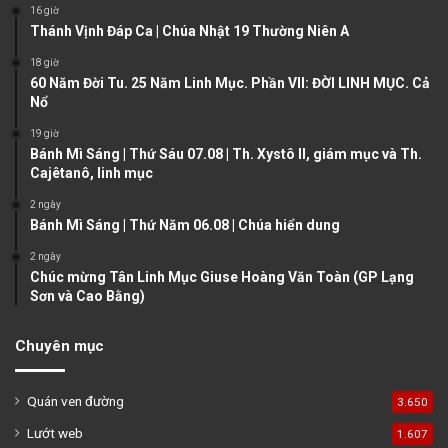
16 giờ
u
g
Thánh Vịnh Đáp Ca | Chúa Nhật 19 Thường Niên A
s
e
18 giờ
60 Năm Đời Tu. 25 Năm Linh Mục. Phần VII: ĐỜI LINH MỤC. Cả
p
Nổ
a
19 giờ
g
Bánh Mì Sáng | Thứ Sáu 07.08 | Th. Xystô II, giám mục và Th.
e
Cajêtanô, linh mục
2 ngày
Bánh Mì Sáng | Thứ Năm 06.08 | Chúa hiển dung
2 ngày
Chúc mừng Tân Linh Mục Giuse Hoàng Văn Toàn (GP Lạng
Sơn và Cao Bằng)
Chuyên mục
Quán ven đường
3.650
Lướt web
1.607