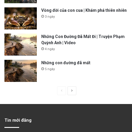
Vòng đời của con cua | Khám phá thiên nhiên
3 ngày
Những Con Đường Đã Mất Đi | Truyện Phạm
Quỳnh Anh | Video
4 ngày
Những con đường đã mất
5 ngày
P
N
r
e
e
x
v
t
Tin mới đăng
i
p
o
a