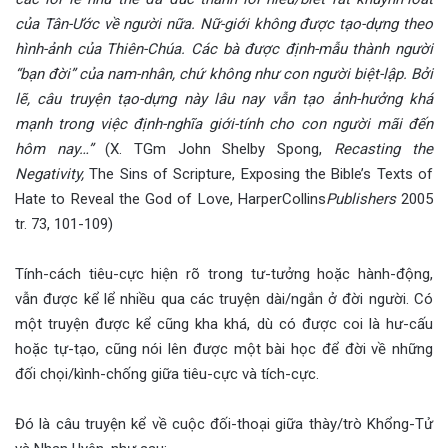
của Tân-Ước về người nữa. Nữ-giới không được tạo-dựng theo
hình-ảnh của Thiên-Chúa. Các bà được định-mẫu thành người
“bạn đời” của nam-nhân, chứ không như con người biệt-lập. Bởi
lẽ, câu truyện tạo-dựng này lâu nay vẫn tạo ảnh-hưởng khá
mạnh trong việc định-nghĩa giới-tính cho con người mãi đến
hôm nay…”
(X. TGm John Shelby Spong,
Recasting the
Negativity,
The Sins of Scripture, Exposing the Bible’s Texts of
Hate to Reveal the God of Love, HarperCollins
Publishers
2005
tr. 73, 101-109)
Tính-cách tiêu-cực hiện rõ trong tư-tưởng hoặc hành-động,
vẫn được kể lể nhiều qua các truyện dài/ngắn ở đời người. Có
một truyện được kể cũng kha khá, dù có được coi là hư-cấu
hoặc tự-tạo, cũng nói lên được một bài học để đời về những
đối chọi/kình-chống giữa tiêu-cực và tích-cực.
Đó là câu truyện kể về cuộc đối-thoại giữa thày/trò Khổng-Tử