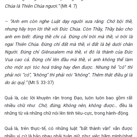
Chúa là Thiên Chúa ngươi.”
(Mt 4: 7)
– “Anh em còn nghe Luật dạy người xưa rằng: Chớ bội thề,
nhưng hãy trọn lời thề với Đức Chúa. Còn Thầy, Thầy bảo cho
anh em biết: đừng thề chi cả. Đừng chỉ trời mà thề, vì trời là
ngai Thiên Chúa. Đừng chỉ đất mà thề, vì đất là bệ dưới chân
Người. Đừng chỉ Giêrusalem mà thề, vì đó là thành của Đức
Vua cao cả. Đừng chỉ lên đầu mà thề, vì anh không thể làm
cho một sợi tóc hoá trắng hay đen được. Nhưng hễ “có” thì
phải nói “có”, “không” thì phải nói “không”. Thêm thắt điều gì là
do ác quỷ.”
(Mt 5: 33-37)
Quả là, các lời khuyên răn trong Đạo, luôn luôn bao gồm rất
nhiều chữ như:
Chớ, đừng, Không nên, không được…
đều là
những từ và những chữ nói lên tính tiêu-cực, trong hành-động.
Quả là, trên thực-tế, có những luật “bất thành văn” vẫn được
nhiều vị cứ là bảo nhau phải tuân giữ, như: việc hãm mình/phạt