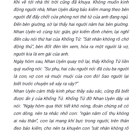
Khi về tới nhà thì trời cũng đã khuya. Không muốn kinh
động người nhà, Nhan Uyên dùng bảo kiếm mang theo bên
người để đẩy chốt cửa phòng nơi thê tử của anh đang ngủ.
Đến bên giường, sờ lại thấy hai người nằm hai bên giường.
Nhan Uyên vô cùng tức giận, giơ kiếm định chém, lại nghĩ
đến câu nói thứ hai của Khổng Tử: “Sát nhân không rõ chớ
động thủ”, bèn đốt đèn lên xem, hóa ra một người là vợ,
người kia là em gái của anh.
Ngày hôm sau, Nhan Uyên quay trở lại, thấy Khổng Tử liền
quỳ xuống nói: “Sư phụ, hai câu người nói đã cứu ba người
là con, vợ con và muội muội của con đó! Sao người lại
biết trước chuyện sẽ xảy ra vậy?”
Nhan Uyên cảm thấy kính phục thầy sâu sắc, cũng đã biết
được ẩn ý của Khổng Tử. Khổng Tử đỡ Nhan Uyên dậy và
nói: “Ngày hôm qua thời tiết khô nóng, đoán chừng sẽ có
cơn dông, nên ta nhắc nhở con: “ngàn năm cổ thụ không
ai náu thân”, con lại mang khí bực trong người, trên thân
đeo bảo kiếm, cho nên ta khuyên con “sát nhân không rõ