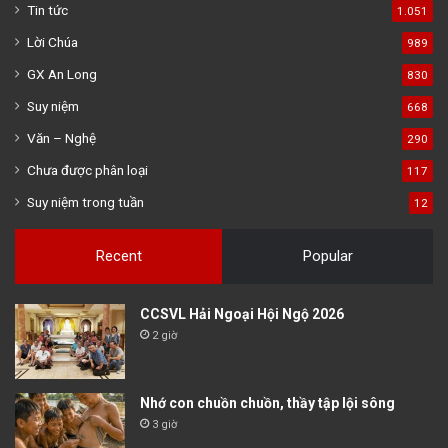
Tin tức
1.051
Lời Chúa
989
GX An Long
830
Suy niệm
668
Văn – Nghệ
290
Chưa được phân loại
117
Suy niệm trong tuần
12
Recent
Popular
CCSVL Hải Ngoại Hội Ngộ 2026
2 giờ
Nhớ con chuồn chuồn, thầy tập lội sông
3 giờ