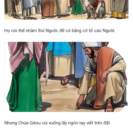
Họ nói thế nhằm thử Người, để có bằng cớ tố cáo Người.
Nhưng Chúa Giêsu cúi xuống lấy ngón tay viết trên đất.