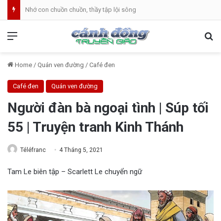
Nhớ con chuồn chuồn, thầy tập lội sông
Menu
Se
Home
/
Quán ven đường
/
Café đen
Café đen
Quán ven đường
Người đàn bà ngoại tình | Súp tối
55 | Truyện tranh Kinh Thánh
Téléfranc
4 Tháng 5, 2021
Tam Le biên tập – Scarlett Le chuyển ngữ