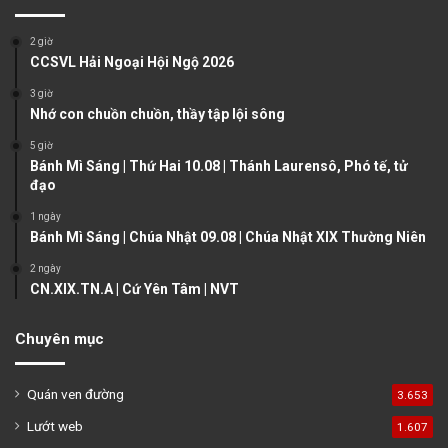
i
p
o
a
2 giờ
u
g
CCSVL Hải Ngoại Hội Ngộ 2026
s
e
3 giờ
Nhớ con chuồn chuồn, thầy tập lội sông
p
a
5 giờ
Bánh Mì Sáng | Thứ Hai 10.08 | Thánh Laurensô, Phó tế, tử
g
đạo
e
1 ngày
Bánh Mì Sáng | Chúa Nhật 09.08 | Chúa Nhật XIX Thường Niên
2 ngày
CN.XIX.TN.A | Cứ Yên Tâm | NVT
Chuyên mục
Quán ven đường
3.653
Lướt web
1.607