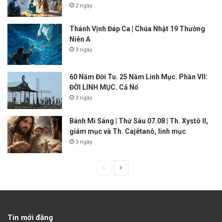
2 ngày
Thánh Vịnh Đáp Ca | Chúa Nhật 19 Thường
Niên A
3 ngày
60 Năm Đời Tu. 25 Năm Linh Mục. Phần VII:
ĐỜI LINH MỤC. Cả Nổ
3 ngày
Bánh Mì Sáng | Thứ Sáu 07.08 | Th. Xystô II,
giám mục và Th. Cajêtanô, linh mục
3 ngày
P
N
r
e
e
x
v
t
Tin mới đăng