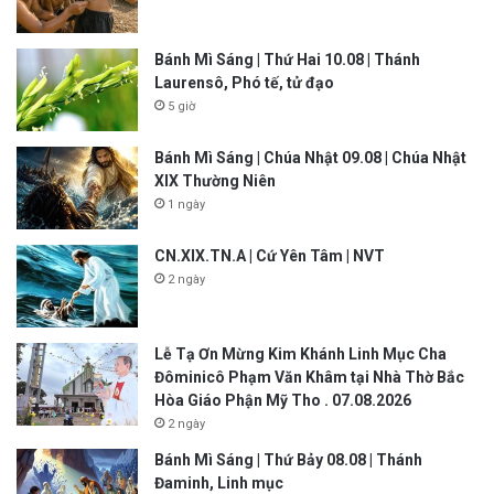
Bánh Mì Sáng | Thứ Hai 10.08 | Thánh
Laurensô, Phó tế, tử đạo
5 giờ
Bánh Mì Sáng | Chúa Nhật 09.08 | Chúa Nhật
XIX Thường Niên
1 ngày
CN.XIX.TN.A | Cứ Yên Tâm | NVT
2 ngày
Lễ Tạ Ơn Mừng Kim Khánh Linh Mục Cha
Đôminicô Phạm Văn Khâm tại Nhà Thờ Bắc
Hòa Giáo Phận Mỹ Tho . 07.08.2026
2 ngày
Bánh Mì Sáng | Thứ Bảy 08.08 | Thánh
Đaminh, Linh mục