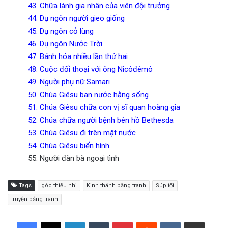
43. Chữa lành gia nhân của viên đội trưởng
44. Dụ ngôn người gieo giống
45. Dụ ngôn cỏ lùng
46. Dụ ngôn Nước Trời
47. Bánh hóa nhiều lần thứ hai
48. Cuộc đối thoại với ông Nicôđêmô
49. Người phụ nữ Samari
50. Chúa Giêsu ban nước hằng sống
51. Chúa Giêsu chữa con vị sĩ quan hoàng gia
52. Chúa chữa người bệnh bên hồ Bethesda
53. Chúa Giêsu đi trên mặt nước
54. Chúa Giêsu biến hình
55. Người đàn bà ngoại tình
Tags
góc thiếu nhi
Kinh thánh bằng tranh
Súp tối
truyện bằng tranh
LinkedIn
Tumblr
Pinterest
Reddit
VKontakte
Share via Email