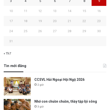
3
4
5
6
7
8
9
10
11
12
13
14
15
16
17
18
19
20
21
22
23
24
25
26
27
28
29
30
31
« Th7
Tin mới đăng
CCSVL Hải Ngoại Hội Ngộ 2026
2 giờ
Nhớ con chuồn chuồn, thầy tập lội sông
3 giờ