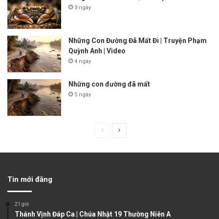
3 ngày
Những Con Đường Đã Mất Đi | Truyện Phạm
Quỳnh Anh | Video
4 ngày
Những con đường đã mất
5 ngày
P
N
r
e
e
x
v
t
Tin mới đăng
i
p
o
a
21 giờ
u
g
Thánh Vịnh Đáp Ca | Chúa Nhật 19 Thường Niên A