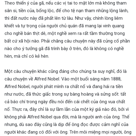
Theo thiển ý của gã, nếu các vị tai to mặt lớn mà không tham
sân si, tiền của, bổng lộc, để cho tệ nạn tham nhũng lộng lành,
thì đất nước này đã phất lên từ lâu. Như vậy, chính lòng liêm
khiết và tự trọng của người chủ quán đã mang lại vinh quang
cho nghề bán thịt dê, một nghề xem ra rất tầm thường trong
bất cứ xã hội nào. Phải chăng câu chuyện này đã củng cố phần
nào cho ý tưởng gã đã trình bày ở trên, đó là không có nghề
hèn, mà chỉ có kẻ hèn.
Một câu chuyện khác cũng đáng cho chúng ta suy nghĩ, đó là
câu chuyện về Alfred Nobel. Vào một buổi sáng năm 1888,
Alfred Nobel, người phát mình ra chất nổ và đang hái ra tiền
như nước, đã thức giấc trong sự bàng hoàng và sửng sốt: tất
cả báo chí trong ngày đều nói đến cái chết của ông vua chất
nổ. Thực ra, đây chỉ là sự lầm lẫn của một ký giả nào đó, bởi vì
không phải Alfred Nobel qua đời, mà là người anh của ông. Thế
nhưng, dù sao đây cũng là dịp để ông đọc được cảm nghĩ của
người khác đang có đối với ông. Trên môi miệng mọi người, ông