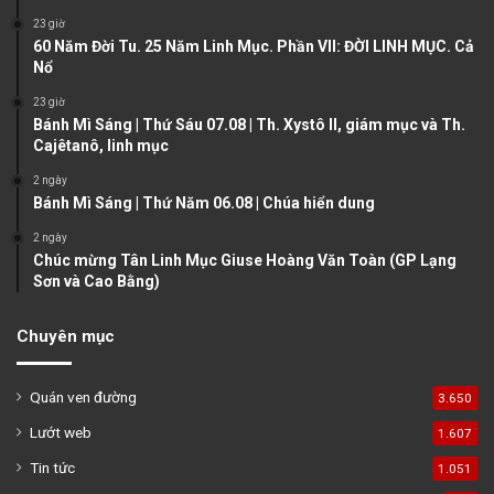
s
e
23 giờ
60 Năm Đời Tu. 25 Năm Linh Mục. Phần VII: ĐỜI LINH MỤC. Cả
p
Nổ
a
23 giờ
g
Bánh Mì Sáng | Thứ Sáu 07.08 | Th. Xystô II, giám mục và Th.
e
Cajêtanô, linh mục
2 ngày
Bánh Mì Sáng | Thứ Năm 06.08 | Chúa hiển dung
2 ngày
Chúc mừng Tân Linh Mục Giuse Hoàng Văn Toàn (GP Lạng
Sơn và Cao Bằng)
Chuyên mục
Quán ven đường
3.650
Lướt web
1.607
Tin tức
1.051