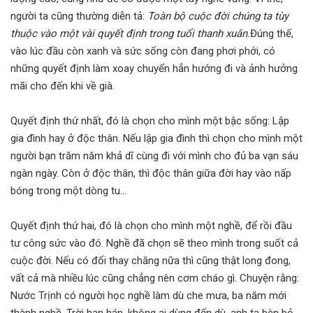
người ta cũng thường diễn tả:
Toàn bộ cuộc đời chúng ta tùy
thuộc vào một vài quyết định trong tuổi thanh xuân.
Đúng thế,
vào lúc đầu còn xanh và sức sống còn đang phơi phới, có
những quyết định làm xoay chuyển hẳn hướng đi và ảnh hưởng
mãi cho đến khi về già.
Quyết định thứ nhất, đó là chọn cho mình một bậc sống: Lập
gia đình hay ở độc thân. Nếu lập gia đình thì chọn cho mình một
người bạn trăm năm khả dĩ cùng đi với mình cho đủ ba vạn sáu
ngàn ngày. Còn ở độc thân, thì độc thân giữa đời hay vào nấp
bóng trong một dòng tu…
Quyết định thứ hai, đó là chọn cho mình một nghề, để rồi đầu
tư công sức vào đó. Nghề đã chọn sẽ theo mình trong suốt cả
cuộc đời. Nếu có đổi thay chăng nữa thì cũng thật long đong,
vất cả mà nhiều lúc cũng chẳng nên cơm cháo gì. Chuyện rằng:
Nước Trịnh có người học nghề làm dù che mưa, ba năm mới
thành nghề. Trời hạn hán, không ai dùng đến dù, anh ta bèn bỏ