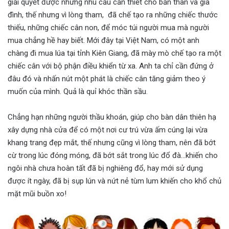
giải quyết được những nhu cầu cần thiết cho bản thân và gia
đình, thế nhưng vì lòng tham, đã chế tạo ra những chiếc thước
thiếu, những chiếc cân non, để móc túi người mua mà người
mua chẳng hề hay biết. Mới đây tại Việt Nam, có một anh
chàng đi mua lúa tại tỉnh Kiên Giang, đã mày mò chế tạo ra một
chiếc cân với bộ phận điều khiển từ xa. Anh ta chỉ cần đứng ở
đâu đó và nhấn nút một phát là chiếc cân tăng giảm theo ý
muốn của mình. Quả là quỉ khóc thần sầu.
Chẳng hạn những người thầu khoán, giúp cho bàn dân thiên hạ
xây dựng nhà cửa để có một nơi cư trú vừa ấm cúng lại vừa
khang trang đẹp mắt, thế nhưng cũng vì lòng tham, nên đã bớt
cừ trong lúc đóng móng, đã bớt sắt trong lúc đổ đà…khiến cho
ngôi nhà chưa hoàn tất đã bị nghiêng đổ, hay mới sử dụng
được ít ngày, đã bị sụp lún và nứt nẻ tùm lum khiến cho khổ chủ
mặt mũi buồn xo!