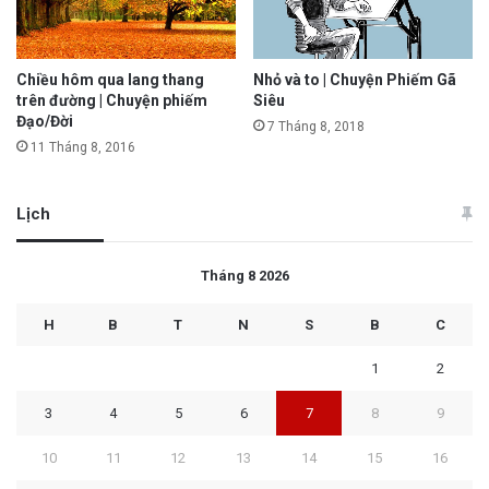
Chiều hôm qua lang thang
Nhỏ và to | Chuyện Phiếm Gã
trên đường | Chuyện phiếm
Siêu
Đạo/Đời
7 Tháng 8, 2018
11 Tháng 8, 2016
Lịch
Tháng 8 2026
H
B
T
N
S
B
C
1
2
3
4
5
6
7
8
9
10
11
12
13
14
15
16