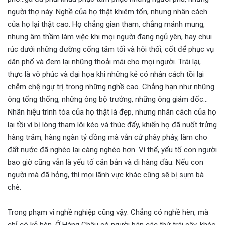
người thợ này. Nghề của họ thật khiêm tốn, nhưng nhân cách
của họ lại thật cao. Họ chẳng gian tham, chẳng mánh mung,
nhưng âm thầm làm việc khi mọi người đang ngủ yên, hay chui
rúc dưới những đường cống tăm tối và hôi thối, cốt để phục vụ
dân phố và đem lại những thoải mái cho mọi người. Trái lại,
thực là vô phúc và đại họa khi những kẻ có nhân cách tồi lại
chễm chệ ngự trị trong những nghề cao. Chẳng hạn như những
ông tổng thống, những ông bộ trưởng, những ông giám đốc…
Nhãn hiệu trình tòa của họ thật là đẹp, nhưng nhân cách của họ
lại tồi vì bị lòng tham lôi kéo và thúc đẩy, khiến họ đã nuốt trửng
hàng trăm, hàng ngàn tỷ đồng mà vẫn cứ phây phây, làm cho
đất nước đã nghèo lại càng nghèo hơn. Vì thế, yếu tố con người
bao giờ cũng vẫn là yếu tố căn bản và đi hàng đầu. Nếu con
người mà đã hỏng, thì mọi lãnh vực khác cũng sẽ bị sụm bà
chè.
Trong phạm vi nghề nghiệp cũng vậy: Chẳng có nghề hèn, mà
chỉ có kẻ hèn. Ở Hàng Châu có người bán các thứ trái cây, khéo