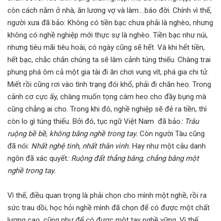
còn cách nằm ở nhà, ăn lương vợ và làm….báo đời. Chính vì thế,
người xưa đã bảo: Không có tiền bạc chưa phải là nghèo, nhưng
không có nghề nghiệp mới thực sự là nghèo. Tiền bạc như núi,
nhưng tiêu mãi tiêu hoài, có ngày cũng sẽ hết. Và khi hết tiền,
hết bạc, chắc chắn chúng ta sẽ lâm cảnh túng thiếu. Chàng trai
phung phá ôm cả một gia tài đi ăn chơi vung vít, phá gia chi tử.
Miết rồi cũng rơi vào tình trạng đói khổ, phải đi chăn heo. Trong
cảnh cơ cực ấy, chàng muốn tọng cám heo cho đầy bụng mà
cũng chẳng ai cho. Trong khi đó, nghề nghiệp sẽ đẻ ra tiền, thì
còn lo gì túng thiếu. Bởi đó, tục ngữ Việt Nam đã bảo
: Trâu
ruộng bề bề, không bằng nghề trong tay.
Còn người Tàu cũng
đã nói:
Nhất nghệ tinh, nhất thân vinh.
Hay như một câu danh
ngôn đã xác quyết
: Ruộng đất thẳng băng, chẳng bằng một
nghề trong tay.
Vì thế, điều quan trọng là phải chọn cho mình một nghề, rồi ra
sức trau dồi, học hỏi nghề mình đã chọn để có được một chất
lượng cao, cũng như để có được một tay nghề vững. Vì thế,