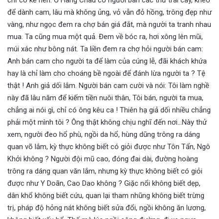
để dành cam, lâu mà không ủng, vỏ vẫn đỏ hồng, trông đẹp như
vàng, như ngọc đem ra chợ bán giá đắt, mà người ta tranh nhau
mua. Ta cũng mua một quả. Đem về bóc ra, hơi xông lên mũi,
múi xác như bông nát. Ta liền đem ra chợ hỏi người bán cam:
Anh bán cam cho người ta để làm của cúng lễ, đãi khách khứa
hay là chỉ làm cho choáng bề ngoài để đánh lừa người ta ? Tệ
thật ! Anh giả dối lắm. Người bán cam cười và nói: Tôi làm nghề
này đã lâu năm để kiếm tiền nuôi thân, Tôi bán, người ta mua,
chẳng ai nói gì, chỉ có ông kêu ca ! Thiên hạ giả dối nhiều chẳng
phải một mình tôi ? Ông thật không chịu nghĩ đến nơi…Này thử
xem, người đeo hổ phù, ngồi da hổ, hùng dũng trông ra dáng
quan võ lắm, kỳ thực không biết có giỏi được như Tôn Tẩn, Ngô
Khởi không ? Người đội mũ cao, đóng đai dài, đường hoàng
trông ra dáng quan văn lắm, nhưng kỳ thực không biết có giỏi
được như Y Doãn, Cao Dao không ? Giặc nổi không biết dẹp,
dân khổ không biết cứu, quan lại tham nhũng không biết trừng
trị, pháp độ hỏng nát không biết sửa đổi, ngồi không ăn lương,