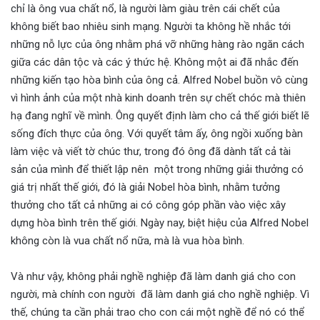
chỉ là ông vua chất nổ, là người làm giàu trên cái chết của
không biết bao nhiêu sinh mạng. Người ta không hề nhắc tới
những nỗ lực của ông nhằm phá vỡ những hàng rào ngăn cách
giữa các dân tộc và các ý thức hệ. Không một ai đã nhắc đến
những kiến tạo hòa bình của ông cả. Alfred Nobel buồn vô cùng
vì hình ảnh của một nhà kinh doanh trên sự chết chóc mà thiên
hạ đang nghĩ về mình. Ông quyết định làm cho cả thế giới biết lẽ
sống đích thực của ông. Với quyết tâm ấy, ông ngồi xuống bàn
làm việc và viết tờ chúc thư, trong đó ông đã dành tất cả tài
sản của mình để thiết lập nên một trong những giải thưởng có
giá trị nhất thế giới, đó là giải Nobel hòa bình, nhằm tưởng
thưởng cho tất cả những ai có công góp phần vào việc xây
dựng hòa bình trên thế giới. Ngày nay, biệt hiệu của Alfred Nobel
không còn là vua chất nổ nữa, mà là vua hòa bình.
Và như vậy, không phải nghề nghiệp đã làm danh giá cho con
người, mà chính con người đã làm danh giá cho nghề nghiệp. Vì
thế, chúng ta cần phải trao cho con cái một nghề để nó có thể