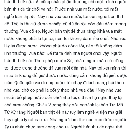
bán thịt dê nữa. Ai cũng nhận phần thưởng, chỉ một mình người
bán thịt dê từ chối và nói: Trước nhà vua mất nước, tôi mất
nghề bán thịt dê. Nay nhà vua còn nước, tôi còn nghề bán thịt
dê. Thế là tôi giữ được nghiệp cũ đủ ăn rồi, còn đâu dám mong
thưởng. Vua cố ép. Người bán thịt dê thưa rằng: Nhà vua mất
nước không phải là tội tôi, nên tôi không dám liều chết. Nhà vua
lấy lại được nước, không phải do công tôi, nên tôi không dám
lĩnh thưởng. Vua bảo: Để rồi ta đến nhà ngươi chơi vậy. Người
bán thịt dê nói: Theo phép nước Sở, phàm người nào có công
to, được trọng thưởng thì vua mới đến nhà. Nay tôi xét mình tôi
mưu trí không đủ giữ được nước, dũng cảm không đủ giết được
giặc. Quân giặc vào trong nước, tôi chạy đi lánh nạn, phải theo
nhà vua, chớ có phải là cốt ý theo nhà vua đâu ! Nay nhà vua
muốn bỏ phép nước đến chơi nhà tôi, e thiên hạ nghe thấy lại
chê cười chăng. Chiêu Vương thấy nói, ngoảnh lại bảo Tư Mã
Tử Kỳ rằng: Người bán thịt dê này tuy làm nghề vi tiện mà giãi
bày nghĩa lý rất cao xa. Nhà ngươi làm thế nào mời được người
ấy ra nhận chức tam công cho ta. Người bán thịt dê nghe thế