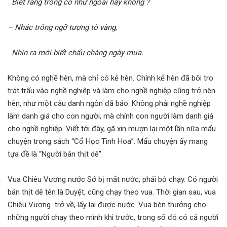
Biết rằng trong có như ngoài hay không ?
– Nhác trông ngỡ tượng tô vàng,
Nhìn ra mới biết chẩu chàng ngày mưa.
Không có nghề hèn, mà chỉ có kẻ hèn. Chính kẻ hèn đã bôi tro
trát trấu vào nghề nghiệp và làm cho nghề nghiệp cũng trở nên
hèn, như một câu danh ngôn đã bảo: Không phải nghề nghiệp
làm danh giá cho con người, mà chính con người làm danh giá
cho nghề nghiệp. Viết tới đây, gã xin mượn lại một lần nữa mẩu
chuyện trong sách “Cổ Học Tinh Hoa”. Mẩu chuyện ấy mang
tựa đề là “Người bán thịt dê”:
Vua Chiêu Vương nước Sở bị mất nước, phải bỏ chạy. Có người
bán thịt dê tên là Duyệt, cũng chạy theo vua. Thời gian sau, vua
Chiêu Vương trở về, lấy lại được nước. Vua bèn thưởng cho
những người chạy theo mình khi trước, trong số đó có cả người