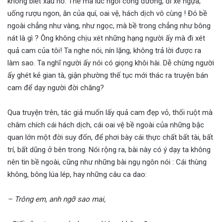
không biết xấu hổ. Thế mà lúc ngồi công đường, đi xe ngựa,
uống rượu ngon, ăn của quí, oai vệ, hách dịch vô cùng ! Đó bề
ngoài chẳng như vàng, như ngọc, mà bề trong chẳng như bông
nát là gì ? Ông không chịu xét những hạng người ấy mà đi xét
quả cam của tôi! Ta nghe nói, nín lặng, không trả lời được ra
làm sao. Ta nghĩ người ấy nói có giọng khôi hài. Dễ chừng người
ấy ghét kẻ gian tà, giận phường thế tục mới thác ra truyện bán
cam để dạy người đời chăng?
Qua truyện trên, tác giả muốn lấy quả cam đẹp vỏ, thối ruột mà
châm chích cái hách dịch, cái oai vệ bề ngoài của những bậc
quan lớn một đời suy đốn, để phơi bày cái thực chất bất tài, bất
trí, bất dũng ở bên trong. Nói rộng ra, bài này có ý dạy ta không
nên tin bề ngoài, cũng như những bài ngụ ngôn nói : Cái thùng
không, bông lúa lép, hay những câu ca dao:
– Trông em, anh ngỡ sao mai,