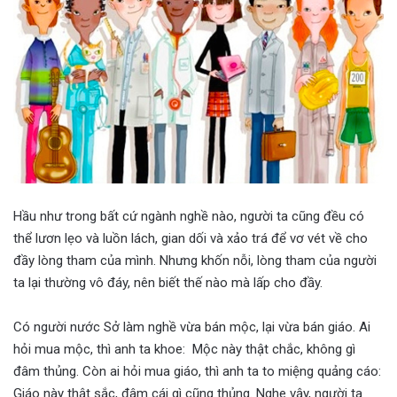
Hầu như trong bất cứ ngành nghề nào, người ta cũng đều có
thể lươn lẹo và luồn lách, gian dối và xảo trá để vơ vét về cho
đầy lòng tham của mình. Nhưng khốn nỗi, lòng tham của người
ta lại thường vô đáy, nên biết thế nào mà lấp cho đầy.
Có người nước Sở làm nghề vừa bán mộc, lại vừa bán giáo. Ai
hỏi mua mộc, thì anh ta khoe: Mộc này thật chắc, không gì
đâm thủng. Còn ai hỏi mua giáo, thì anh ta to miệng quảng cáo:
Giáo này thật sắc, đâm cái gì cũng thủng. Nghe vậy, người ta