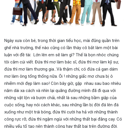
Ngày xưa còn bé, trong thời gian tiểu học, mài đũng quần trên
ghế nhà trường, thế nào cũng có lần thày cô bắt làm một bài
luận với đề tài: Lớn lên em sẽ làm gì? Thế là bọn nhóc chúng
tôi cắm cúi viết. Đứa thì mơ làm bác sĩ, đứa thì mơ làm kỹ sư,
đứa thì mơ làm thương gia…Và thậm chí, có đứa cả gan dám
mơ làm ông tổng thống nữa. Ôi ! những giấc mơ chưa bị ô
nhiễm mới đẹp làm sao! Còn bây giờ, gặp nhau sau bao nhiêu
năm dài xa cách và nhìn lại quãng đường mình đã đi qua với
những vật lộn và bươn chải, nhất là sau những bầm giập của
cuộc sống, hay nói cách khác, sau những lần bị đời đá lên đá
xuống như một trái bóng, đứa thì cười ha hả với những thành
công rực rỡ, đứa thì ngậm ngùi với những thất bại đắng cay. Có
nhiều yếu tố tạo nên thành công hay thất bại trên đường đời.