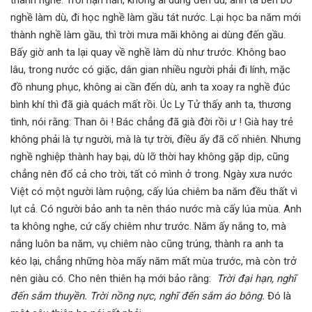
nghề làm dù, đi học nghề làm gầu tát nước. Lại học ba năm mới
thành nghề làm gầu, thì trời mưa mãi không ai dùng đến gầu.
Bấy giờ anh ta lại quay về nghề làm dù như trước. Không bao
lâu, trong nước có giặc, dân gian nhiều người phải đi lính, mặc
đồ nhung phục, không ai cần đến dù, anh ta xoay ra nghề đúc
bình khí thì đã già quách mất rồi. Úc Ly Tử thấy anh ta, thương
tình, nói rằng: Than ôi ! Bác chẳng đã già đời rồi ư ! Già hay trẻ
không phải là tự người, mà là tự trời, điều ấy đã cố nhiên. Nhưng
nghề nghiệp thành hay bại, dù lỡ thời hay không gặp dịp, cũng
chẳng nên đổ cả cho trời, tất có mình ở trong. Ngày xưa nước
Việt có một người làm ruộng, cấy lúa chiêm ba năm đều thất vì
lụt cả. Có người bảo anh ta nên tháo nước mà cấy lúa mùa. Anh
ta không nghe, cứ cấy chiêm như trước. Năm ấy nắng to, mà
nắng luôn ba năm, vụ chiêm nào cũng trúng, thành ra anh ta
kéo lại, chẳng những hòa mấy năm mất mùa trước, mà còn trở
nên giàu có. Cho nên thiên hạ mới bảo rằng:
Trời đại hạn, nghĩ
đến sắm thuyền. Trời nồng nực, nghĩ đến sắm áo bông.
Đó là