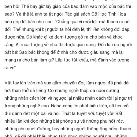
bèn hỏi: Thế bây giờ lấy giáo của bác đâm vào mộc của bác thì
sao? Và thế là anh ta tịt ngòi. Tác giả sách Cổ Học Tinh Hoa
bèn góp lời bàn như sau: “Chẳng qua vì mối lợi mà thành ra nói
dối. Thế nhưng khi bị người ta hỏi đến lẽ, thì liền không đối đáp
được nữa. Có khác gì kẻ đem tượng gỗ ra chợ bán và khoe
rằng: Ai mua tượng về nhà thì được giàu sang. Đến lúc có người
bắt bẻ: Sao bác không để ở nhà cho được giàu sang, mà lại
mang ra chợ bán làm gì? Lập tức tắt khẩu, mà đành vác tượng
ra về”.
Vắt tay lên trán mà suy gẫm chuyện đời, lắm người đã phải dài
hơi than thở cả tiếng: Có những nghề thấp đã nuôi dưỡng
những nhân cách lớn và ngược lại nhiều nhân cách tồi lại ngự trị
trong những nghề cao. Nghe xong lời phát biểu trên, gã bèn vỗ
đùi đánh đét một cái và nói: Thật là tuyệt vời, tuyệt vời! Rất
nhiều lần khi đọc những bài phóng sự về những phu hốt rác,
những phu quét đường, hay những người thông ống cống thành
phố…gã đã phải khẩu phục tâm phục những người phu, những