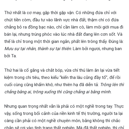
Thứ nhất là cơ may, gặp thời gặp vận. Có những đứa chỉ với
chút tiền còm, đầu tư vào lãnh vực nhà đất, thậm chí có đứa
chẳng bỏ ra đồng bạc nào, chỉ cần làm cò, làm môi giới mua đi
bán lại, nhưng trúng phóc vào lúc nhà đất đang lên cơn sốt. Và
thế là chỉ trong một thời gian ngắn, phất lên trông thấy. Đúng là:
Mưu sự tại nhân, thành sự tại thiên
. Làm bởi ngươi, nhưng ban
bởi Ta.
Thứ hai là cố gắng và chắt bóp, vừa chí thú làm ăn lại vừa tiết
kiệm trong chi tiêu, theo kiểu “kiến tha lâu cũng đầy tổ”, để rồi
cuối cùng cũng khấm khớ, như thiên hạ đã diễn tả:
Trông lên thì
chẳng bằng ai, trông xuống thì cũng chẳng ai bằng mình.
Nhưng quan trọng nhất vẫn là phải có một nghề trong tay. Thực
vậy, sống trong bối cảnh của nền kinh tế thị trường, người ta lại
càng cần phải có một nghề chuyên môn, bằng không thì chắc
chắn sẽ rơi vào tình trạng thất nghiệp. Mà đã thất nghiệp, thì chỉ