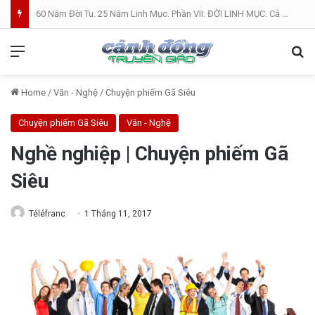
60 Năm Đời Tu. 25 Năm Linh Mục. Phần VII: ĐỜI LINH MỤC. Cả Nổ
Menu
Se
Home
/
Văn - Nghệ
/
Chuyện phiếm Gã Siêu
Chuyện phiếm Gã Siêu
Văn - Nghệ
Nghề nghiệp | Chuyện phiếm Gã
Siêu
Téléfranc
1 Tháng 11, 2017