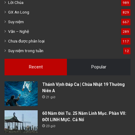
Lời Chúa
989
GX An Long
829
Suy niệm
667
Văn – Nghệ
289
Chưa được phân loại
117
Suy niệm trong tuần
12
Recent
Popular
Thánh Vịnh Đáp Ca | Chúa Nhật 19 Thường
Niên A
21 giờ
60 Năm Đời Tu. 25 Năm Linh Mục. Phần VII:
ĐỜI LINH MỤC. Cả Nổ
23 giờ