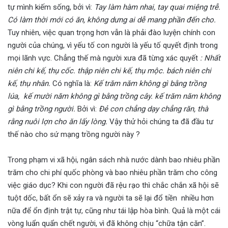
tự mình kiếm sống, bởi vì:
Tay làm hàm nhai, tay quai miệng trễ.
Có làm thời mới có ăn, không dưng ai dễ mang phần đến cho.
Tuy nhiên, việc quan trọng hơn vẫn là phải đào luyện chính con
người của chúng, vì yếu tố con người là yếu tố quyết định trong
mọi lãnh vực. Chẳng thế mà người xưa đã từng xác quyết
: Nhất
niên chi kế, thụ cốc. thập niên chi kế, thụ mộc. bách niên chi
kế, thụ nhân.
Có nghĩa là:
Kế trăm năm không gì bằng trồng
lúa, kế mười năm không gì bằng trồng cây. kế trăm năm không
gì bằng trồng người.
Bởi vì:
Đẻ con chẳng dạy chẳng răn, thà
rằng nuôi lợn cho ăn lấy lòng.
Vậy thử hỏi chúng ta đã đầu tư
thế nào cho sứ mạng trồng người này ?
Trong phạm vi xã hội, ngân sách nhà nước dành bao nhiêu phần
trăm cho chi phí quốc phòng và bao nhiêu phần trăm cho công
việc giáo dục? Khi con người đã rệu rạo thì chắc chắn xã hội sẽ
tuột dốc, bất ổn sẽ xảy ra và người ta sẽ lại đổ tiền nhiều hơn
nữa để ổn định trật tự, cũng như tái lập hòa bình. Quả là một cái
vòng luẩn quẩn chết người, vì đã không chịu “chữa tận căn”.