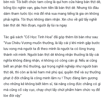
bèn nói: Tôi biết chức tam công là quí hơn cửa hàng bán thịt dê,
bổng lộc nghìn vạn, giàu hơn tiền lãi bán thịt dê. Nhưng tôi đâu
dám tham tước lộc mà để nhà vua mang tiếng là gia ơn không
phải nghĩa. Tôi thực không dám nhận. Xin cho về giữ lấy nghề
bàn thịt dê. Nói đoạn, người ấy lùi ra ngay.
Tác giả sách “Cổ Học Tinh Hoa” đã góp thêm lời bàn như sau:
“Vua Chiêu Vương muốn thưởng, là lấy cái ý khí mình gặp bước
lưu vong mà người ta đi theo mình là người ta có lòng trung
thành với mình. Người bán thịt dê không nhận thưởng là lấy cái
nghĩa không đáng nhận, vì không có công cán gì. Nếu ai cũng
biết an phận thủ thường, quí trọng nghề nghiệp như người bán
thịt dê, thì còn ai là kẻ ham mê phú quí, quyền thế và sự thưởng
phạt ở đời chẳng là công minh lắm ru ! Thực đáng làm gương
cho những kẻ không biết liêm sỉ, tài năng công đức chẳng có gì
mà cũng cố cày cục, chạy chọt lấy chút phẩm hàm chức vụ để
lòe đời vậy.”