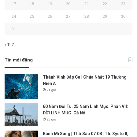
17
18
19
20
21
22
23
24
25
26
27
28
29
30
31
« Th7
Tin mới đăng
Thánh Vịnh Đáp Ca | Chúa Nhật 19 Thường
Niên A
21 giờ
60 Năm Đời Tu. 25 Năm Linh Mục. Phần VII:
ĐỜI LINH MỤC. Cả Nổ
23 giờ
Bánh Mì Sáng | Thứ Sáu 07.08 | Th. Xystô II,