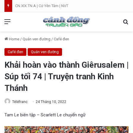
CN.XIX.TN.A | Cứ Yên Tâm | NVT
Menu
Se
Home
/
Quán ven đường
/
Café đen
Café đen
Quán ven đường
Khải hoàn vào thành Giêrusalem |
Súp tối 74 | Truyện tranh Kinh
Thánh
Téléfranc
24 Tháng 10, 2022
Tam Le biên tập – Scarlett Le chuyển ngữ