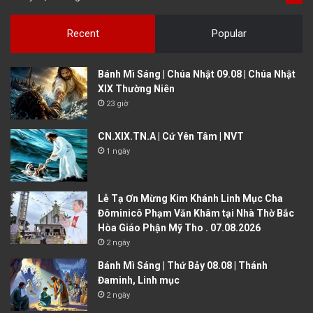
Recent
Popular
Bánh Mì Sáng | Chúa Nhật 09.08 | Chúa Nhật
XIX Thường Niên
23 giờ
CN.XIX.TN.A | Cứ Yên Tâm | NVT
1 ngày
Lễ Tạ Ơn Mừng Kim Khánh Linh Mục Cha
Đôminicô Phạm Văn Khâm tại Nhà Thờ Bắc
Hòa Giáo Phận Mỹ Tho . 07.08.2026
2 ngày
Bánh Mì Sáng | Thứ Bảy 08.08 | Thánh
Đaminh, Linh mục
2 ngày