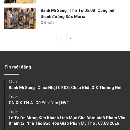
Bánh Mì Sáng | Thứ Tư 05.08 | Cung hiến
thánh đường Đức Maria
5 ngày
P
N
r
e
e
x
v
t
Tin mới đăng
i
p
o
a
23 giờ
u
g
Bánh Mì Sáng | Chúa Nhật 09.08 | Chúa Nhật XIX Thường Niên
s
e
1 ngày
CN.XIX.TN.A | Cứ Yên Tâm | NVT
p
a
2 ngày
Lễ Tạ Ơn Mừng Kim Khánh Linh Mục Cha Đôminicô Phạm Văn
g
Khâm tại Nhà Thờ Bắc Hòa Giáo Phận Mỹ Tho . 07.08.2026
e