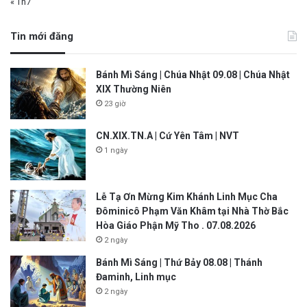
« Th7
Tin mới đăng
Bánh Mì Sáng | Chúa Nhật 09.08 | Chúa Nhật
XIX Thường Niên
23 giờ
CN.XIX.TN.A | Cứ Yên Tâm | NVT
1 ngày
Lễ Tạ Ơn Mừng Kim Khánh Linh Mục Cha
Đôminicô Phạm Văn Khâm tại Nhà Thờ Bắc
Hòa Giáo Phận Mỹ Tho . 07.08.2026
2 ngày
Bánh Mì Sáng | Thứ Bảy 08.08 | Thánh
Đaminh, Linh mục
2 ngày