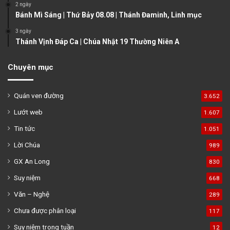
2 ngày
Bánh Mì Sáng | Thứ Bảy 08.08 | Thánh Đaminh, Linh mục
3 ngày
Thánh Vịnh Đáp Ca | Chúa Nhật 19 Thường Niên A
Chuyên mục
Quán ven đường
3.652
Lướt web
1.607
Tin tức
1.051
Lời Chúa
989
GX An Long
830
Suy niệm
668
Văn – Nghệ
289
Chưa được phân loại
117
Suy niệm trong tuần
12