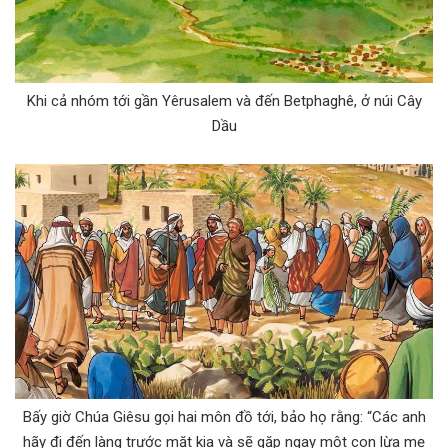
Khi cả nhóm tới gần Yêrusalem và đến Betphaghê, ở núi Cây
Dầu
Bấy giờ Chúa Giêsu gọi hai môn đồ tới, bảo họ rằng: “Các anh
hãy đi đến làng trước mặt kia và sẽ gặp ngay một con lừa mẹ