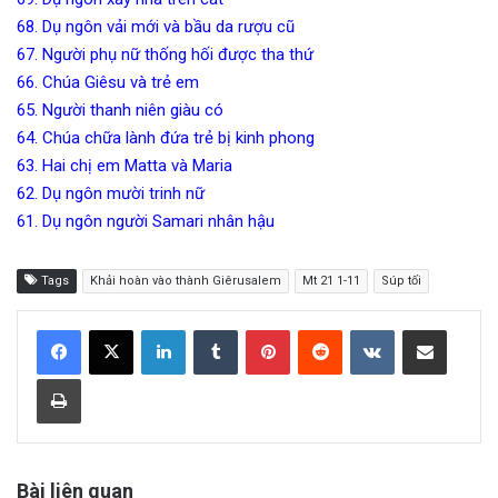
68.
Dụ ngôn vải mới và bầu da rượu cũ
67.
Người phụ nữ thống hối được tha thứ
66.
Chúa Giêsu và trẻ em
65.
Người thanh niên giàu có
64.
Chúa chữa lành đứa trẻ bị kinh phong
63.
Hai chị em Matta và Maria
62.
Dụ ngôn mười trinh nữ
61.
Dụ ngôn người Samari nhân hậu
Tags
Khải hoàn vào thành Giêrusalem
Mt 21 1-11
Súp tối
LinkedIn
Tumblr
Pinterest
Reddit
VKontakte
Share via Email
Print
Bài liên quan