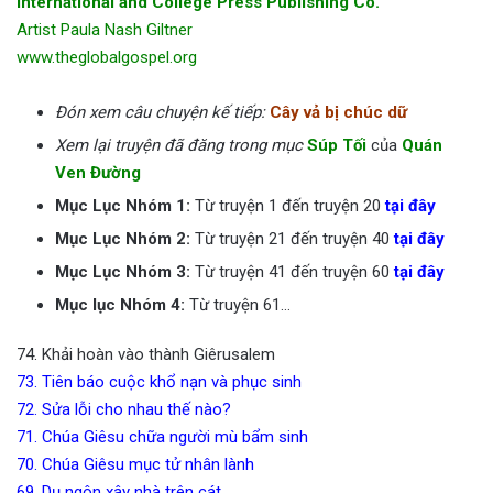
International and College Press Publishing Co.
Artist Paula Nash Giltner
www.theglobalgospel.org
Đón xem câu chuyện kế tiếp:
Cây vả bị chúc dữ
Xem lại truyện đã đăng trong mục
Súp Tối
của
Quán
Ven Đường
Mục Lục Nhóm 1:
Từ truyện 1 đến truyện 20
tại đây
Mục Lục Nhóm 2:
Từ truyện 21 đến truyện 40
tại đây
Mục Lục Nhóm 3:
Từ truyện 41 đến truyện 60
tại đây
Mục lục Nhóm 4:
Từ truyện 61…
74. Khải hoàn vào thành Giêrusalem
73.
Tiên báo cuộc khổ nạn và phục sinh
72.
Sửa lỗi cho nhau thế nào?
71.
Chúa Giêsu chữa người mù bẩm sinh
70.
Chúa Giêsu mục tử nhân lành
69.
Dụ ngôn xây nhà trên cát