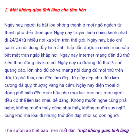
2. Một không gian tĩnh lặng cho tâm hồn
Ngày nay, người ta bắt loa phóng thanh ở mọi ngõ ngách từ
thành phố đến thôn quê. Ngày nay truyền hình nhiều kênh phát
đi 24/24 từ nhiều nơi xa xăm trên thế giới. Ngày nay, báo chí
sách vở nội dung đầy hình ảnh hấp dẫn được in nhiều màu sắc
bắt mắt tràn ngập khắp nơi. Ngày nay Internet mang đến đủ thứ
kiến thức đông tây kim cổ. Ngày nay ra đường đủ thứ Pa-nô,
quảng cáo, lớn nhỏ đủ cỡ và mang nội dung đủ mọi thứ trên
đời, từ phá thai, cho đến làm đẹp, từ giầy dép cho đến kim
cương đá quý, thượng vàng hạ cám. Ngày nay điện thoại di
động phổ biến đến mức hầu như mọi lúc, mọi nơi, mọi người
đều có thể liên lạc nhau dễ dàng…Không muốn nghe cũng phải
nghe, không muốn thấy cũng phải thấy, không muốn suy nghĩ
cũng khó mà loại đi những thứ dồn dập nhồi sọ con người…
Thế sự ồn ào biết bao…nên mất dần
“
một không gian tĩnh lặng