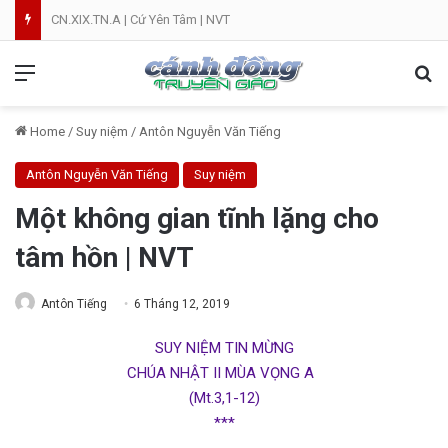
CN.XIX.TN.A | Cứ Yên Tâm | NVT
Menu
Se
Home
/
Suy niệm
/
Antôn Nguyễn Văn Tiếng
Antôn Nguyễn Văn Tiếng
Suy niệm
Một không gian tĩnh lặng cho
tâm hồn | NVT
Antôn Tiếng
6 Tháng 12, 2019
SUY NIỆM TIN MỪNG
CHÚA NHẬT II MÙA VỌNG A
(Mt.3,1-12)
***