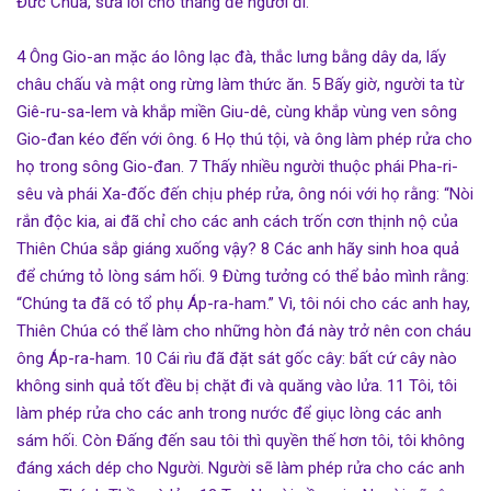
Đức Chúa, sửa lối cho thẳng để người đi.
4 Ông Gio-an mặc áo lông lạc đà, thắc lưng bằng dây da, lấy
châu chấu và mật ong rừng làm thức ăn. 5 Bấy giờ, người ta từ
Giê-ru-sa-lem và khắp miền Giu-dê, cùng khắp vùng ven sông
Gio-đan kéo đến với ông. 6 Họ thú tội, và ông làm phép rửa cho
họ trong sông Gio-đan. 7 Thấy nhiều người thuộc phái Pha-ri-
sêu và phái Xa-đốc đến chịu phép rửa, ông nói với họ rằng: “Nòi
rắn độc kia, ai đã chỉ cho các anh cách trốn cơn thịnh nộ của
Thiên Chúa sắp giáng xuống vậy? 8 Các anh hãy sinh hoa quả
để chứng tỏ lòng sám hối. 9 Đừng tưởng có thể bảo mình rằng:
“Chúng ta đã có tổ phụ Áp-ra-ham.” Vì, tôi nói cho các anh hay,
Thiên Chúa có thể làm cho những hòn đá này trở nên con cháu
ông Áp-ra-ham. 10 Cái rìu đã đặt sát gốc cây: bất cứ cây nào
không sinh quả tốt đều bị chặt đi và quăng vào lửa. 11 Tôi, tôi
làm phép rửa cho các anh trong nước để giục lòng các anh
sám hối. Còn Đấng đến sau tôi thì quyền thế hơn tôi, tôi không
đáng xách dép cho Người. Người sẽ làm phép rửa cho các anh