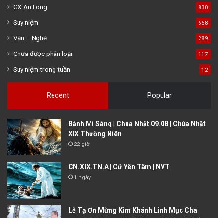
GX An Long
830
Suy niệm
668
Văn – Nghệ
289
Chưa được phân loại
117
Suy niệm trong tuần
12
Recent
Popular
Bánh Mì Sáng | Chúa Nhật 09.08 | Chúa Nhật
XIX Thường Niên
22 giờ
CN.XIX.TN.A | Cứ Yên Tâm | NVT
1 ngày
Lễ Tạ Ơn Mừng Kim Khánh Linh Mục Cha