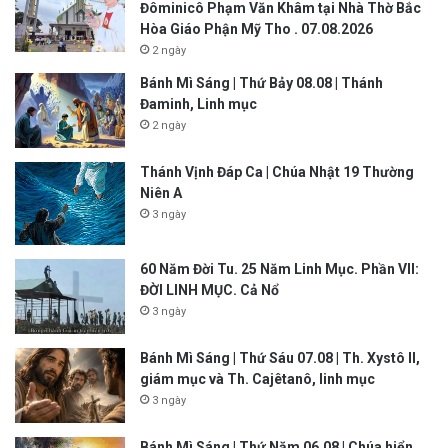
Đôminicô Phạm Văn Khâm tại Nhà Thờ Bắc
Hòa Giáo Phận Mỹ Tho . 07.08.2026
2 ngày
Bánh Mì Sáng | Thứ Bảy 08.08 | Thánh
Đaminh, Linh mục
2 ngày
Thánh Vịnh Đáp Ca | Chúa Nhật 19 Thường
Niên A
3 ngày
60 Năm Đời Tu. 25 Năm Linh Mục. Phần VII:
ĐỜI LINH MỤC. Cả Nổ
3 ngày
Bánh Mì Sáng | Thứ Sáu 07.08 | Th. Xystô II,
giám mục và Th. Cajêtanô, linh mục
3 ngày
Bánh Mì Sáng | Thứ Năm 06.08 | Chúa hiển