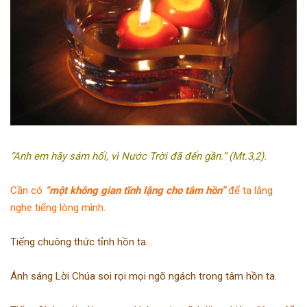
“Anh em hãy sám hối, vì Nước Trời đã đến gần.” (Mt.3,2).
Cần có
“một không gian tĩnh lặng cho tâm hồn”
để ta lắng
nghe tiếng lòng mình.
Tiếng chuông thức tỉnh hồn ta…
Ánh sáng Lời Chúa soi rọi mọi ngõ ngách trong tâm hồn ta.