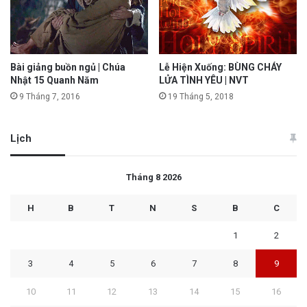
Bài giảng buồn ngủ | Chúa
Lễ Hiện Xuống: BÙNG CHÁY
Nhật 15 Quanh Năm
LỬA TÌNH YÊU | NVT
9 Tháng 7, 2016
19 Tháng 5, 2018
Lịch
Tháng 8 2026
H
B
T
N
S
B
C
1
2
3
4
5
6
7
8
9
10
11
12
13
14
15
16