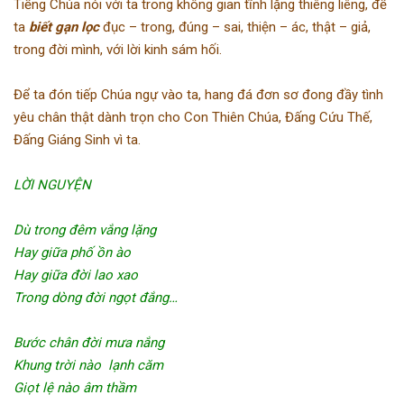
Tiếng Chúa nói với ta trong không gian tĩnh lặng thiêng liêng, để
ta
biết gạn lọc
đục – trong, đúng – sai, thiện – ác, thật – giả,
trong đời mình, với lời kinh sám hối.
Để ta đón tiếp Chúa ngự vào ta, hang đá đơn sơ đong đầy tình
yêu chân thật dành trọn cho Con Thiên Chúa, Đấng Cứu Thế,
Đấng Giáng Sinh vì ta.
LỜI NGUYỆN
Dù trong đêm vắng lặng
Hay giữa phố ồn ào
Hay giữa đời lao xao
Trong dòng đời ngọt đắng…
Bước chân đời mưa nắng
Khung trời nào lạnh căm
Giọt lệ nào âm thầm