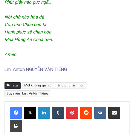
Phút giây nào gục ngã…
Nỗi chờ nào hóa đá
Còn tình Chúa bao la
Hạnh phúc sẽ chan hòa
Mùa Hồng Ân Chúa đến.
Amen
Lm. Antôn NGUYỄN VĂN TIẾNG
Tags
Một không gian tĩnh lặng cho tâm hồn
Suy niệm Lm. Antôn Tiếng
LinkedIn
Tumblr
Pinterest
Reddit
VKontakte
Share via Email
Print