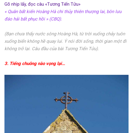
Gõ nhịp lấy, đọc câu «Tương Tiến Tửu»
« Quân bất kiến Hoàng Hà chi thủy thiên thượng lai, bôn lưu
đáo hải bất phục hồi » (CBQ).
(Bạn chưa thấy nước sông Hoàng Hà, từ trời xuống chảy tuôn
xuống biển không hề quay lui. Ý nói đời sống, thời gian một đi
không trở lại. Câu đầu của bài Tương Tiến Tửu).
3. Tiếng chuông nào vọng lại…