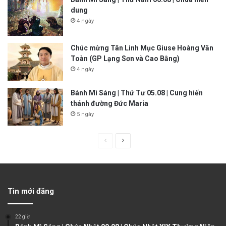
dung
4 ngày
Chúc mừng Tân Linh Mục Giuse Hoàng Văn
Toàn (GP Lạng Sơn và Cao Bằng)
4 ngày
Bánh Mì Sáng | Thứ Tư 05.08 | Cung hiến
thánh đường Đức Maria
5 ngày
P
N
r
e
e
x
v
t
Tin mới đăng
i
p
o
a
22 giờ
u
g