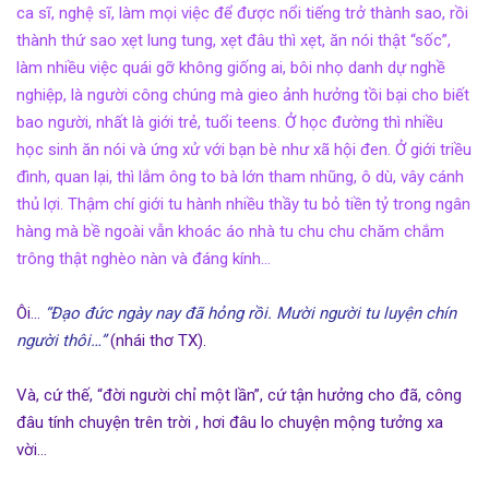
ca sĩ, nghệ sĩ, làm mọi việc để được nổi tiếng trở thành sao, rồi
thành thứ sao xẹt lung tung, xẹt đâu thì xẹt, ăn nói thật “sốc”,
làm nhiều việc quái gỡ không giống ai, bôi nhọ danh dự nghề
nghiệp, là người công chúng mà gieo ảnh hưởng tồi bại cho biết
bao người, nhất là giới trẻ, tuổi teens. Ở học đường thì nhiều
học sinh ăn nói và ứng xử với bạn bè như xã hội đen. Ở giới triều
đình, quan lại, thì lắm ông to bà lớn tham nhũng, ô dù, vây cánh
thủ lợi. Thậm chí giới tu hành nhiều thầy tu bỏ tiền tỷ trong ngân
hàng mà bề ngoài vẫn khoác áo nhà tu chu chu chăm chắm
trông thật nghèo nàn và đáng kính…
Ôi…
“Đạo đức ngày nay đã hỏng rồi. Mười người tu luyện chín
người thôi…”
(nhái thơ TX).
Và, cứ thế, “đời người chỉ một lần”, cứ tận hưởng cho đã, công
đâu tính chuyện trên trời , hơi đâu lo chuyện mộng tưởng xa
vời…