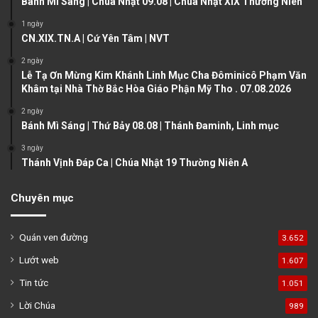
Bánh Mì Sáng | Chúa Nhật 09.08 | Chúa Nhật XIX Thường Niên
s
e
1 ngày
CN.XIX.TN.A | Cứ Yên Tâm | NVT
p
a
2 ngày
Lễ Tạ Ơn Mừng Kim Khánh Linh Mục Cha Đôminicô Phạm Văn
g
Khâm tại Nhà Thờ Bắc Hòa Giáo Phận Mỹ Tho . 07.08.2026
e
2 ngày
Bánh Mì Sáng | Thứ Bảy 08.08 | Thánh Đaminh, Linh mục
3 ngày
Thánh Vịnh Đáp Ca | Chúa Nhật 19 Thường Niên A
Chuyên mục
Quán ven đường
3.652
Lướt web
1.607
Tin tức
1.051
Lời Chúa
989