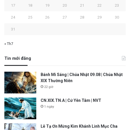
17
18
19
20
21
22
23
24
25
26
27
28
29
30
31
« Th7
Tin mới đăng
Bánh Mì Sáng | Chúa Nhật 09.08 | Chúa Nhật
XIX Thường Niên
22 giờ
CN.XIX.TN.A | Cứ Yên Tâm | NVT
1 ngày
Lễ Tạ Ơn Mừng Kim Khánh Linh Mục Cha